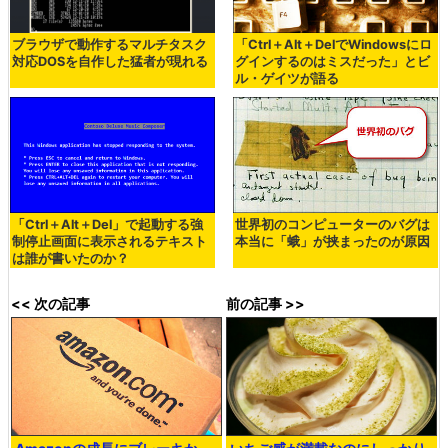
ブラウザで動作するマルチタスク
「Ctrl＋Alt＋DelでWindowsにロ
対応DOSを自作した猛者が現れる
グインするのはミスだった」とビ
ル・ゲイツが語る
「Ctrl＋Alt＋Del」で起動する強
世界初のコンピューターのバグは
制停止画面に表示されるテキスト
本当に「蛾」が挟まったのが原因
は誰が書いたのか？
<< 次の記事
前の記事 >>