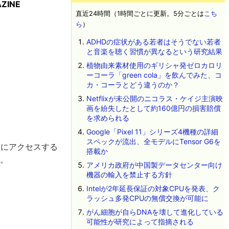
ZINE
直近24時間（1時間ごとに更新。5分ごとは
こち
ら
）
ADHDの症状がある若者はそうでない若者
と音楽を聴く習慣が異なるという研究結果
植物由来素材使用のギリシャ発ゼロカロリ
ーコーラ「green cola」を飲んでみた、コ
カ・コーラとどう違うのか？
Netflixが未公開のニコラス・ケイジ主演映
画を紛失したとして約160億円の損害賠償
を求められる
Google「Pixel 11」シリーズ4機種の詳細
スペックが流出、全モデルにTensor G6を
ジ
にアクセスする
搭載か
す。
アメリカ政府が中国製データセンター向け
機器の輸入を禁止する方針
Intelが2年延長保証の対象CPUを発表、ク
ラッシュ多発CPUの無償交換が可能に
がん細胞が自らDNAを壊して進化している
可能性が研究によって指摘される