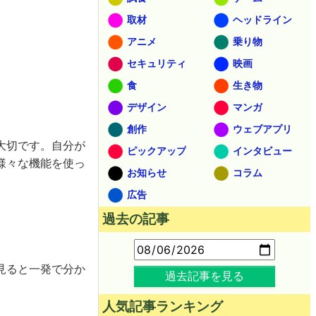
取材
ヘッドライン
アニメ
乗り物
セキュリティ
映画
食
生き物
デザイン
マンガ
創作
ウェブアプリ
大切です。自分が
ピックアップ
インタビュー
様々な機能を使っ
お知らせ
コラム
広告
過去の記事
見ると一発で分か
過去記事を見る
人気記事ランキング