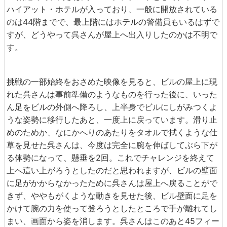
ハイアット・ホテルが入っており、一般に開放されている
のは44階までで、最上階にはホテルの警備員もいるはずで
すが、どうやって呉さんが屋上へ出入りしたのかは不明で
す。
挑戦の一部始終をおさめた映像を見ると、ビルの屋上に現
れた呉さんは事前準備のようなものを行った後に、いった
ん足をビルの外側へ降ろし、上半身でビルにしがみつくよ
うな姿勢に移行したあと、一度上に戻っています。滑り止
めのためか、なにかへりのあたりをタオルで拭くような仕
草を見せた呉さんは、今度は完全に腕を伸ばしてぶら下が
る体勢になって、懸垂を2回。これでチャレンジを終えて
上へ這い上がろうとしたのだと思われますが、ビルの壁面
に足がかからなかったために呉さんは屋上へ戻ることがで
きず、ややもがくような動きを見せた後、ビル壁面に足を
かけて腕の力を使って登ろうとしたところで手が離れてし
まい、画面から姿を消します。呉さんはこのあと45フィー