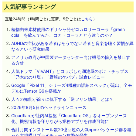
人気記事ランキング
直近24時間（1時間ごとに更新。5分ごとは
こちら
）
植物由来素材使用のギリシャ発ゼロカロリーコーラ「green
cola」を飲んでみた、コカ・コーラとどう違うのか？
ADHDの症状がある若者はそうでない若者と音楽を聴く習慣が異
なるという研究結果
アメリカ政府が中国製データセンター向け機器の輸入を禁止す
る方針
人気ドラマ「VIVANT」とコラボした湖池屋のポテトチップス
「乃木ののり塩」「野崎のケバブ」試食レビュー
Google「Pixel 11」シリーズ4機種の詳細スペックが流出、全モ
デルにTensor G6を搭載か
人々の知能が徐々に低下する「逆フリン効果」とは？
2026年8月5日のヘッドラインニュース
Cloudflareが社内AI基盤「Cloudflare OS」をオープンソース
化、機密情報を守りながら業務アプリを作成可能に
合計月間インストール数20億回超の人気npmパッケージ群を狙
った大規模サプライチェーン攻撃が発生