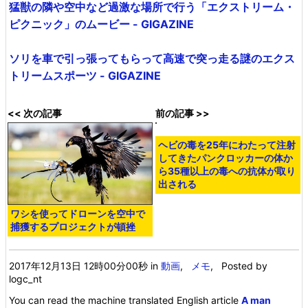
猛獣の隣や空中など過激な場所で行う「エクストリーム・
ピクニック」のムービー - GIGAZINE
ソリを車で引っ張ってもらって高速で突っ走る謎のエクス
トリームスポーツ - GIGAZINE
<< 次の記事
前の記事 >>
ヘビの毒を25年にわたって注射
してきたパンクロッカーの体か
ら35種以上の毒への抗体が取り
出される
ワシを使ってドローンを空中で
捕獲するプロジェクトが頓挫
2017年12月13日 12時00分00秒
in
動画
,
メモ
, Posted by
logc_nt
You can read the machine translated English article
A man