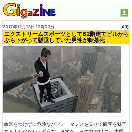
2017年12月13日 12時00分
メモ
エクストリームスポーツとして62階建てビルから
ぶら下がって懸垂していた男性が転落死
命綱をつけずに危険なパフォーマンスを見せて観客を魅了
する人が少なからず存在しますが、その中の1人で、中国