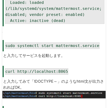
  Loaded: loaded 
(/lib/systemd/system/mattermost.service; 
disabled; vendor preset: enabled)

  Active: inactive (dead)
sudo systemctl start mattermost.service
と入力してサービスを起動します。
curl http://localhost:8065
と入力してみて「!DOCTYPE～」のようなhtml文が出力さ
れればOK。