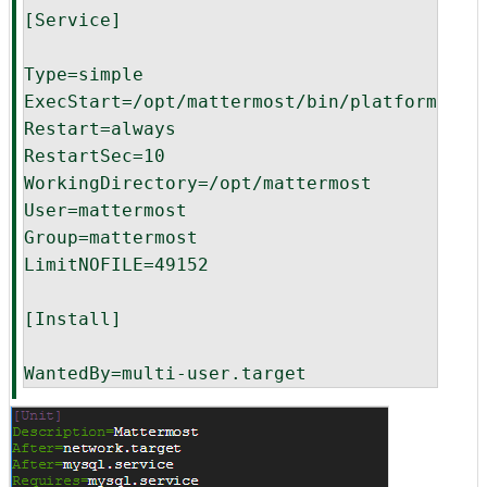
[Service]

Type=simple

ExecStart=/opt/mattermost/bin/platform

Restart=always

RestartSec=10

WorkingDirectory=/opt/mattermost

User=mattermost

Group=mattermost

LimitNOFILE=49152

[Install]

WantedBy=multi-user.target