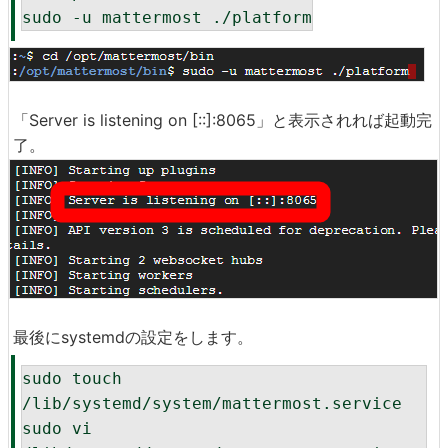
sudo -u mattermost ./platform
「Server is listening on [::]:8065」と表示されれば起動完
了。
最後にsystemdの設定をします。
sudo touch 
/lib/systemd/system/mattermost.service

sudo vi 