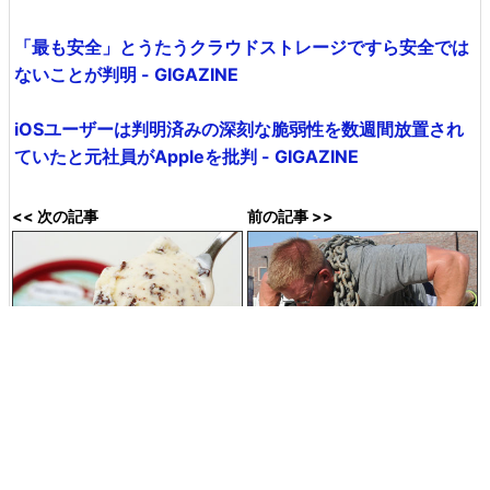
「最も安全」とうたうクラウドストレージですら安全では
ないことが判明 - GIGAZINE
iOSユーザーは判明済みの深刻な脆弱性を数週間放置され
ていたと元社員がAppleを批判 - GIGAZINE
<< 次の記事
前の記事 >>
チョコミント好き待望のハーゲ
たった6秒激しく運動すれば健
ンダッツ新作「ショコラミン
康を維持できることが明らかに
ト」と「珈琲バニラ」を食べて
みた