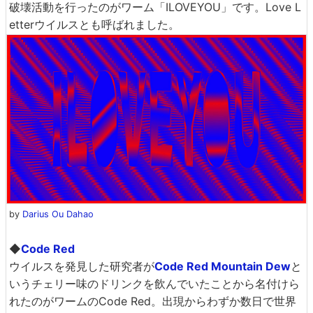
破壊活動を行ったのがワーム「ILOVEYOU」です。Love L
etterウイルスとも呼ばれました。
by
Darius Ou Dahao
◆
Code Red
ウイルスを発見した研究者が
Code Red Mountain Dew
と
いうチェリー味のドリンクを飲んでいたことから名付けら
れたのがワームのCode Red。出現からわずか数日で世界