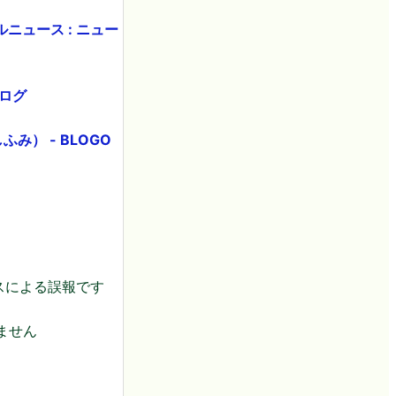
ュース : ニュー
ブログ
） - BLOGO
スによる誤報です
ません