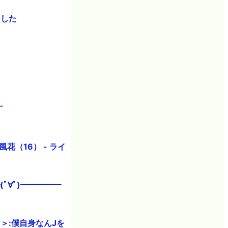
ました
す
花（16） - ライ
ﾟ∀ﾟ)━━━━━
＞:僕自身なんJを