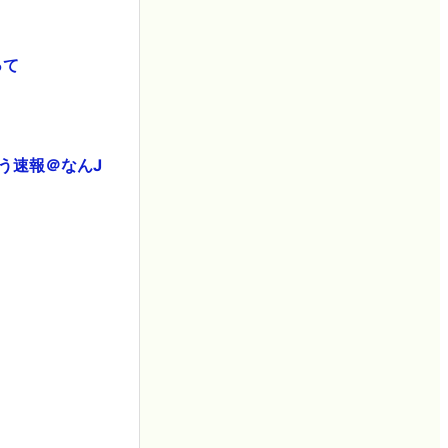
って
う速報＠なんJ