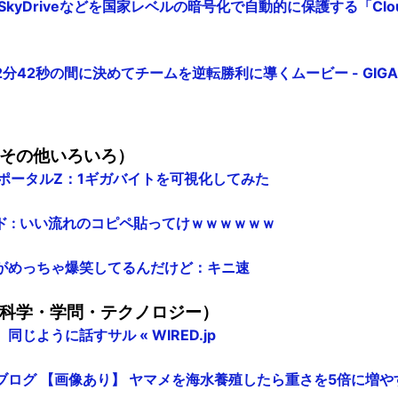
SkyDriveなどを国家レベルの暗号化で自動的に保護する「Cloudfo
分42秒の間に決めてチームを逆転勝利に導くムービー - GIGAZ
その他いろいろ）
リーポータルZ：1ギガバイトを可視化してみた
 : いい流れのコピペ貼ってけｗｗｗｗｗｗ
がめっちゃ爆笑してるんだけど：キニ速
科学・学問・テクノロジー）
じように話すサル « WIRED.jp
ブログ 【画像あり】 ヤマメを海水養殖したら重さを5倍に増