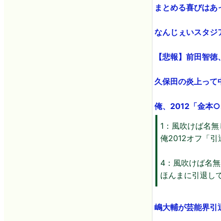
まとめる喜びはあ
なんじぇいスタジア
【悲報】前田智徳、
久保田の炎上って中
俺、2012「金本
1：風吹けば名無し：20
俺2012オフ「
4：風吹けば名無し：20
ほんまに引退し
嶋大輔が芸能界引退