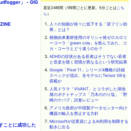
gger」 - GIG
直近24時間（1時間ごとに更新。5分ごとは
こち
ら
）
INE
人々の知能が徐々に低下する「逆フリン効
果」とは？
植物由来素材使用のギリシャ発ゼロカロリ
ーコーラ「green cola」を飲んでみた、コ
カ・コーラとどう違うのか？
ADHDの症状がある若者はそうでない若者
と音楽を聴く習慣が異なるという研究結果
Google「Pixel 11」シリーズ4機種の詳細
スペックが流出、全モデルにTensor G6を
搭載か
人気ドラマ「VIVANT」とコラボした湖池
屋のポテトチップス「乃木ののり塩」「野
崎のケバブ」試食レビュー
アメリカ政府が中国製データセンター向け
機器の輸入を禁止する方針
Microsoftが従業員によるAI利用を制限する
やすことに成功した
動きに出る