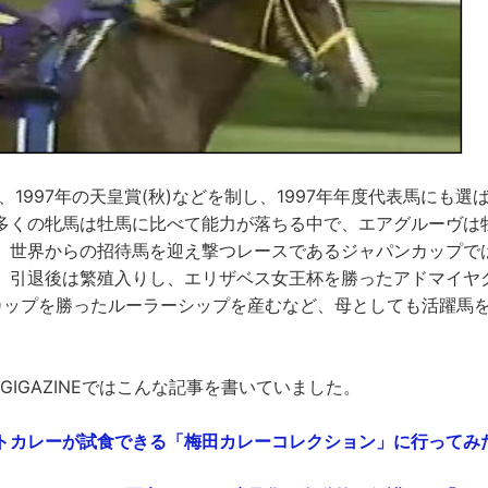
ス、1997年の天皇賞(秋)などを制し、1997年年度代表馬にも選
多くの牝馬は牡馬に比べて能力が落ちる中で、エアグルーヴは
、世界からの招待馬を迎え撃つレースであるジャパンカップでは
。引退後は繁殖入りし、エリザベス女王杯を勝ったアドマイヤ
カップを勝ったルーラーシップを産むなど、母としても活躍馬
GIGAZINEではこんな記事を書いていました。
トカレーが試食できる「梅田カレーコレクション」に行ってみた - 