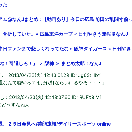
った
ム@なんJまとめ : 【動画あり】今日の広島 前田の乱闘寸前
骨折していた… « 広島東洋カープ « 日刊やきう速報＠なんJ
日ファンまで悲しくなってたな « 阪神タイガース « 日刊やき
○ね！引退しろ！」 ＞ 阪神 ＞ まとめ太郎！なんJ
13/04/23(火) 12:43:01.29 ID: Jg6StHbY
引退なんて嘘やろ？まだ代打ならいけるやろ・・・」
13/04/23(火) 12:43:37.60 ID: RUFX8lM1
てどうすんねん
、２５日会見へ/芸能速報/デイリースポーツ online