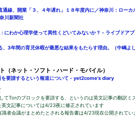
直通線、開業「３、４年遅れ」１８年度内に／神奈川：ローカルニ
 神奈川新聞社
速報 : にわか心理学使って異性くどいてみないか？ - ライブドア
、3年間の育児休暇が最悪な結果をもたらす理由。（中嶋よしふみ
ット（ネット・ソフト・ハード・モバイル）
要請するという報道について - yet2come's diary
て
対してTorのブロックを要請する、というのは英文記事の翻訳ミ
英文記事については4/23夜に修正されています
の有識者会議がまとめたとされる報告書は4/23現在公開されてい