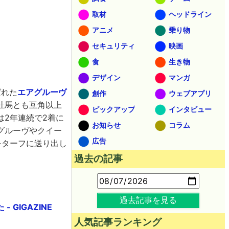
取材
ヘッドライン
アニメ
乗り物
セキュリティ
映画
食
生き物
デザイン
マンガ
ばれた
エアグルーヴ
創作
ウェブアプリ
牡馬とも互角以上
ピックアップ
インタビュー
2年連続で2着に
お知らせ
コラム
グルーヴやクイー
広告
をターフに送り出し
過去の記事
過去記事を見る
GIGAZINE
人気記事ランキング