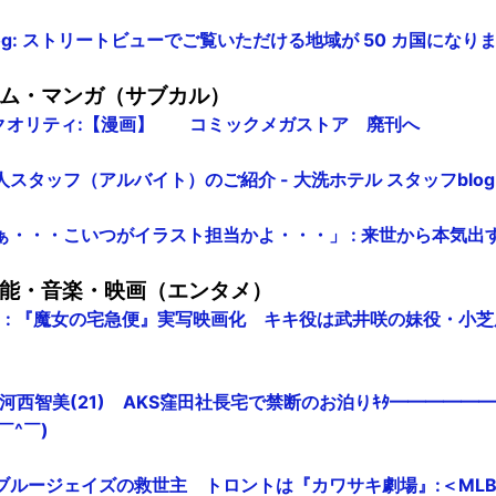
an Blog: ストリートビューでご覧いただける地域が 50 カ国になり
ム・マンガ（サブカル）
速クオリティ:【漫画】 コミックメガストア 廃刊へ
スタッフ（アルバイト）のご紹介 - 大洗ホテル スタッフblog
ぁ・・・こいつがイラスト担当かよ・・・」 : 来世から本気出
能・音楽・映画（エンタメ）
`) : 『魔女の宅急便』実写映画化 キキ役は武井咲の妹役・小芝風
 河西智美(21) AKS窪田社長宅で禁断のお泊りｷﾀ━━━━━━(
(￣^￣)
ブルージェイズの救世主 トロントは『カワサキ劇場』:＜MLB