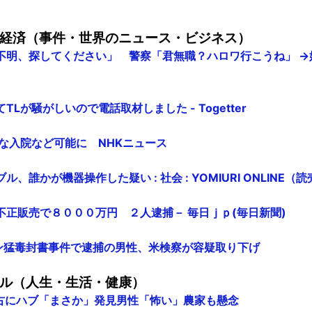
経済（事件・世界のニュース・ビジネス）
明、探してください」 警察「君無職？ハロワ行こうね」 →娘殺
Lが騒がしいので電話取材しました - Togetter
な入院など可能に NHKニュース
、誰かが機器操作した疑い : 社会 : YOMIURI ONLINE（
不正販売で８０００万円 ２人逮捕－ 毎日ｊｐ(毎日新聞)
: リシン猛毒封書事件で逮捕の男性、米検察が容疑取り下げ
ル（人生・生活・健康）
宮古にハブ「まさか」発見男性「怖い」農家も懸念