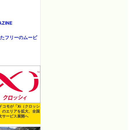
ZINE
なったフリーのムービ
Tドコモが「Xi（クロッシ
」のエリアを拡大、全国
次サービス展開へ