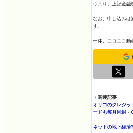
つまり、上記金融
なお、申し込みは
す。
一体、ニコニコ動
・関連記事
オリコのクレジッ
ードも毎月同封 - G
ネットの地下経済市