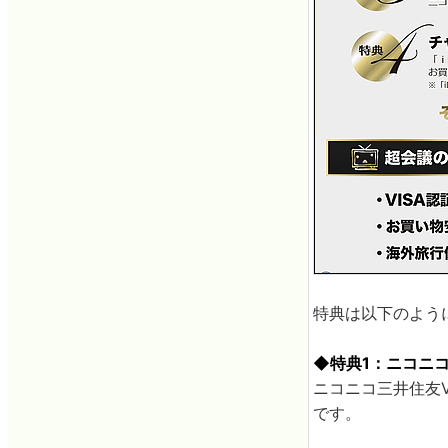
特典は以下のよう
◆特典1：ニコニ
ニコニコ三井住友V
です。