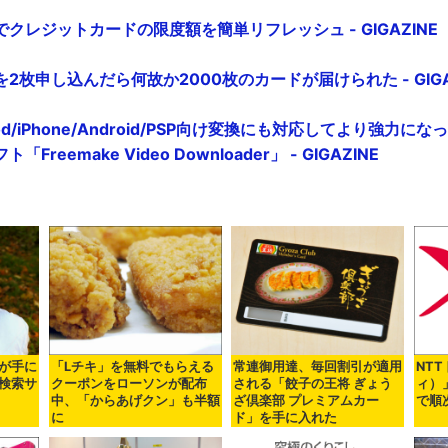
クレジットカードの限度額を簡単リフレッシュ - GIGAZINE
2枚申し込んだら何故か2000枚のカードが届けられた - GIGA
d/iPhone/Android/PSP向け変換にも対応してより強力に
reemake Video Downloader」 - GIGAZINE
が手に
「Lチキ」を無料でもらえる
常連御用達、毎回割引が適用
NT
検索サ
クーポンをローソンが配布
される「餃子の王将 ぎょう
ィ）
中、「からあげクン」も半額
ざ倶楽部 プレミアムカー
で順
に
ド」を手に入れた