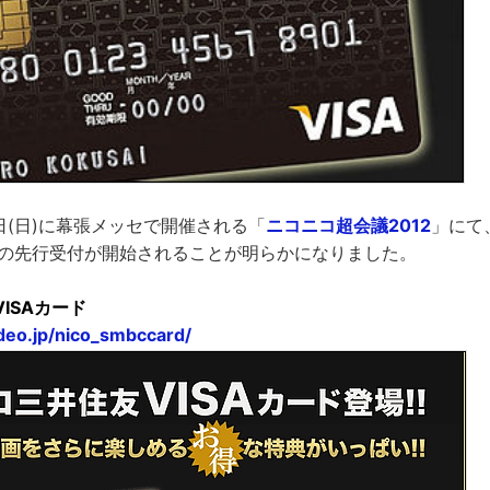
9日(日)に幕張メッセで開催される「
ニコニコ超会議2012
」にて
ド」の先行受付が開始されることが明らかになりました。
ISAカード
video.jp/nico_smbccard/