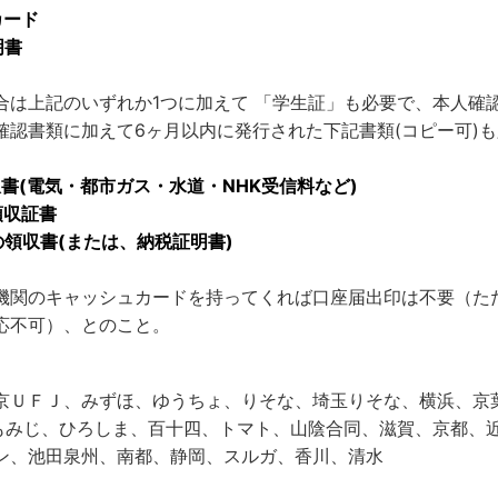
カード
明書
合は上記のいずれか1つに加えて 「学生証」も必要で、本人確
確認書類に加えて6ヶ月以内に発行された下記書類(コピー可)
書(電気・都市ガス・水道・NHK受信料など)
領収証書
領収書(または、納税証明書)
機関のキャッシュカードを持ってくれば口座届出印は不要（ただ
応不可）、とのこと。
京ＵＦＪ、みずほ、ゆうちょ、りそな、埼玉りそな、横浜、京
、もみじ、ひろしま、百十四、トマト、山陰合同、滋賀、京都、
ン、池田泉州、南都、静岡、スルガ、香川、清水