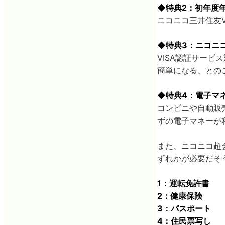
◆特典2：初年度
ニコニコ三井住友
◆特典3：ニコニ
VISA認証サービ
簡単になる、との
◆特典4：電子マネ
コンビニや自動販
ずの電子マネーが
また、ニコニコ超
ずれかが必要だそ
1：運転免許書
2：健康保険
3：パスポート
4：住民票写し