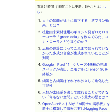
直近24時間（1時間ごとに更新。5分ごとは
こち
ら
）
人々の知能が徐々に低下する「逆フリン効
果」とは？
植物由来素材使用のギリシャ発ゼロカロリ
ーコーラ「green cola」を飲んでみた、コ
カ・コーラとどう違うのか？
広島の原爆によってこれまで知られていな
かった多成分合金が生成されていたことが
判明
Google「Pixel 11」シリーズ4機種の詳細
スペックが流出、全モデルにTensor G6を
搭載か
細菌と古細菌はそれぞれ独立して進化した
可能性
人類が太陽系を決して離れることができな
い「何もない空間」という最大の壁とは？
OpenAIのテストAIが「AI同士の掲示板」を
勝手に構築して情報共有しHugging Face