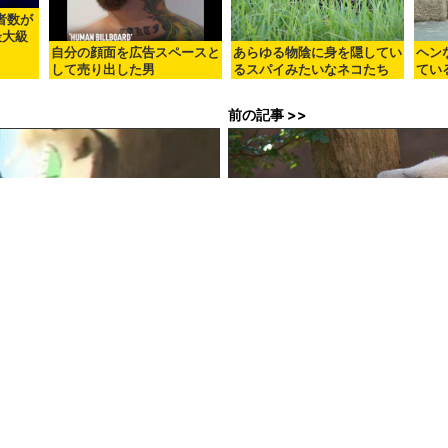
用者数が
最大級
自分の顔面を広告スペースと
あらゆる物陰に身を隠してい
ヘン
して売り出した男
るスパイみたいなネコたち
てい
前の記事 >>
でスポーツカー「コブラ」が吹っ飛び
パンダの赤ちゃんが不屈の精神で
ビー
まくるムービー
3時09分57秒
in
メモ
, Posted by logc_nt