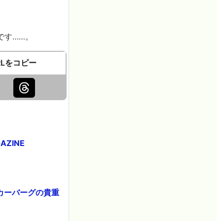
です……。
RLをコピー
ZINE
ッカーバーグの貴重