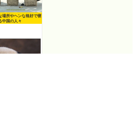
な場所やヘンな格好で寝
る中国の人々
脱走しようとあがき