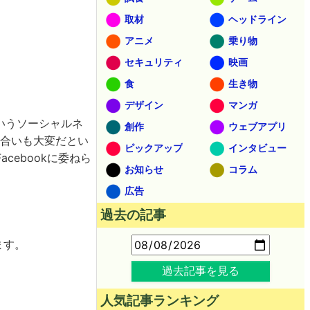
取材
ヘッドライン
アニメ
乗り物
セキュリティ
映画
食
生き物
デザイン
マンガ
いうソーシャルネ
創作
ウェブアプリ
き合いも大変だとい
ピックアップ
インタビュー
ebookに委ねら
お知らせ
コラム
広告
過去の記事
ます。
過去記事を見る
人気記事ランキング