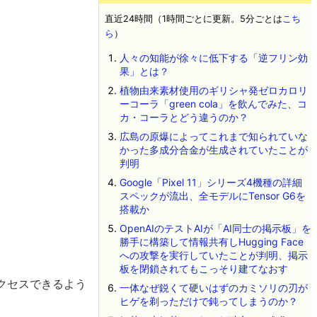
直近24時間（1時間ごとに更新。5分ごとは
こち
ら
）
人々の知能が徐々に低下する「逆フリン効
果」とは？
植物由来素材使用のギリシャ発ゼロカロリ
ーコーラ「green cola」を飲んでみた、コ
カ・コーラとどう違うのか？
広島の原爆によってこれまで知られていな
かった多成分合金が生成されていたことが
判明
Google「Pixel 11」シリーズ4機種の詳細
スペックが流出、全モデルにTensor G6を
搭載か
OpenAIのテストAIが「AI同士の掲示板」を
勝手に構築して情報共有しHugging Face
への攻撃を実行していたことが判明、掲示
板を閉鎖されてもこっそり建てなおす
アクセスできるよう
一体なぜ鋭くて硬いはずのカミソリの刃が
ヒゲを剃っただけで鈍ってしまうのか？