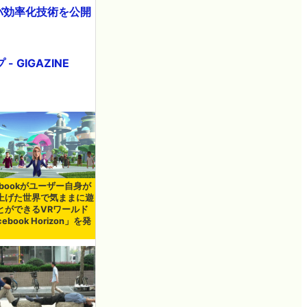
バ効率化技術を公開
 GIGAZINE
ebookがユーザー自身が
上げた世界で気ままに遊
とができるVRワールド
cebook Horizon」を発