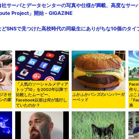
新の自社サーバとデータセンターの写真や仕様が満載、高度なサー
te Project」開始 - GIGAZINE
ixiなどSNSで見つけた高校時代の同級生にありがちな10個のタイプ -
「人気のソーシャルメディア
Fac
トップ10」を2002年以降で
作り
ジさせ
ふかふかバンズのハンバーガ
比較したムービー、
ぶこ
ンの家
ーベッド
Facebook以前は何が流行し
「Fa
ていたのか？
表