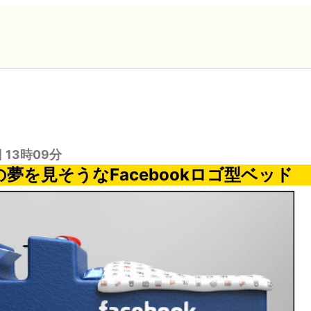
日 13時09分
okの夢を見そうなFacebookロゴ型ベッド