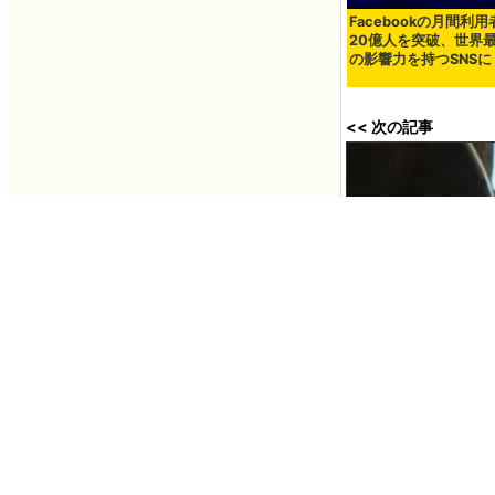
Facebookの月間利
20億人を突破、世界
の影響力を持つSNSに
<< 次の記事
時速200km以上
クラッシュするムー
2012年01月27日 1