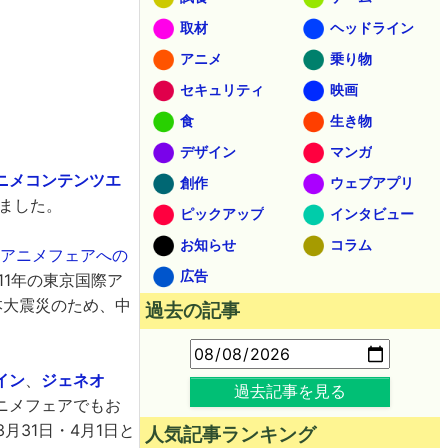
取材
ヘッドライン
アニメ
乗り物
セキュリティ
映画
食
生き物
デザイン
マンガ
ニメコンテンツエ
創作
ウェブアプリ
ました。
ピックアップ
インタビュー
お知らせ
コラム
際アニメフェアへの
広告
11年の東京国際ア
本大震災のため、中
過去の記事
イン
、
ジェネオ
過去記事を見る
ニメフェアでもお
月31日・4月1日と
人気記事ランキング