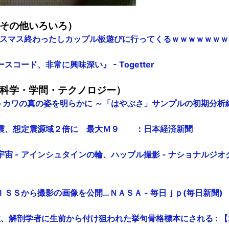
その他いろいろ）
: クリスマス終わったしカップル板遊びに行ってくるｗｗｗｗｗｗ
コード、非常に興味深い』 - Togetter
科学・学問・テクノロジー）
イトカワの真の姿を明らかに ～「はやぶさ」サンプルの初期分析
震、想定震源域２倍に 最大Ｍ９ ：日本経済新聞
＆宇宙 - アインシュタインの輪、ハッブル撮影 - ナショナルジ
ＳＳから撮影の画像を公開…ＮＡＳＡ - 毎日ｊｐ(毎日新聞)
性、解剖学者に生前から付け狙われた挙句骨格標本にされる : 【