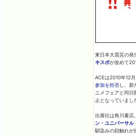
東日本大震災の発
キスポ
が改めて2
ACEは2010年12
参加を拒否
し、新
ニメフェアと同日開
止となっていまし
出展社は角川書店
ン・ユニバーサル
馴染みの顔触れが揃