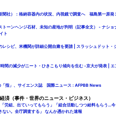
（朝日新聞社）：格納容器内の状況、内視鏡で調査へ 福島第一原発２
 - ストーンヘンジ石材、未知の産地が判明（記事全文） - ナシ
イト
のレシピ、米機関が詳細公開自粛を要請 | スラッシュドット・
時間の減少がニート・ひきこもり傾向を生む -京大が発表 | エ
指」、サイエンス誌 国際ニュース : AFPBB News
経済（事件・世界のニュース・ビジネス）
長 「労組、出ていってもらう」「組合活動しつつ給料もらう…
さない。全庁調査する」 なんか憑かれた速報