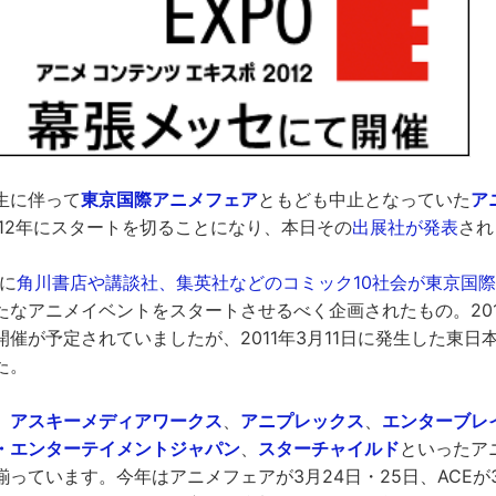
生に伴って
東京国際アニメフェア
ともども中止となっていた
ア
012年にスタートを切ることになり、本日その
出展社が発表
され
月に
角川書店や講談社、集英社などのコミック10社会が東京国
たなアニメイベントをスタートさせるべく企画されたもの。20
催が予定されていましたが、2011年3月11日に発生した東日
た。
、
アスキーメディアワークス
、
アニプレックス
、
エンターブレ
・エンターテイメントジャパン
、
スターチャイルド
といったア
っています。今年はアニメフェアが3月24日・25日、ACEが3