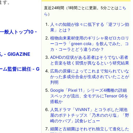
ます。
直近24時間（1時間ごとに更新。5分ごとは
こち
ら
）
人々の知能が徐々に低下する「逆フリン効
果」とは？
一般人トップ10 -
植物由来素材使用のギリシャ発ゼロカロリ
ーコーラ「green cola」を飲んでみた、コ
カ・コーラとどう違うのか？
GIGAZINE
ADHDの症状がある若者はそうでない若者
と音楽を聴く習慣が異なるという研究結果
監督に就任 - G
広島の原爆によってこれまで知られていな
かった多成分合金が生成されていたことが
判明
Google「Pixel 11」シリーズ4機種の詳細
スペックが流出、全モデルにTensor G6を
搭載か
人気ドラマ「VIVANT」とコラボした湖池
屋のポテトチップス「乃木ののり塩」「野
崎のケバブ」試食レビュー
細菌と古細菌はそれぞれ独立して進化した