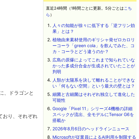
直近24時間（1時間ごとに更新。5分ごとは
こち
ら
）
人々の知能が徐々に低下する「逆フリン効
果」とは？
植物由来素材使用のギリシャ発ゼロカロリ
ーコーラ「green cola」を飲んでみた、コ
カ・コーラとどう違うのか？
広島の原爆によってこれまで知られていな
かった多成分合金が生成されていたことが
判明
人類が太陽系を決して離れることができな
い「何もない空間」という最大の壁とは？
に、ドラゴンと
細菌と古細菌はそれぞれ独立して進化した
可能性
Google「Pixel 11」シリーズ4機種の詳細
スペックが流出、全モデルにTensor G6を
れており、それぞれ
搭載か
2026年8月6日のヘッドラインニュース
Microsoftが従業員によるAI利用を制限する