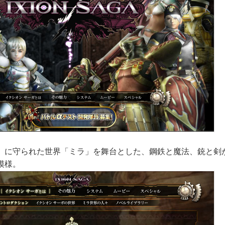
」に守られた世界「ミラ」を舞台とした、鋼鉄と魔法、銃と剣
模様。