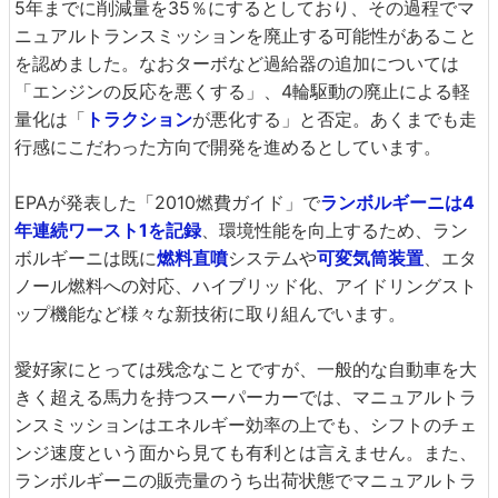
5年までに削減量を35％にするとしており、その過程でマ
ニュアルトランスミッションを廃止する可能性があること
を認めました。なおターボなど過給器の追加については
「エンジンの反応を悪くする」、4輪駆動の廃止による軽
量化は「
トラクション
が悪化する」と否定。あくまでも走
行感にこだわった方向で開発を進めるとしています。
EPAが発表した「2010燃費ガイド」で
ランボルギーニは4
年連続ワースト1を記録
、環境性能を向上するため、ラン
ボルギーニは既に
燃料直噴
システムや
可変気筒装置
、エタ
ノール燃料への対応、ハイブリッド化、アイドリングスト
ップ機能など様々な新技術に取り組んでいます。
愛好家にとっては残念なことですが、一般的な自動車を大
きく超える馬力を持つスーパーカーでは、マニュアルトラ
ンスミッションはエネルギー効率の上でも、シフトのチェ
ンジ速度という面から見ても有利とは言えません。また、
ランボルギーニの販売量のうち出荷状態でマニュアルトラ