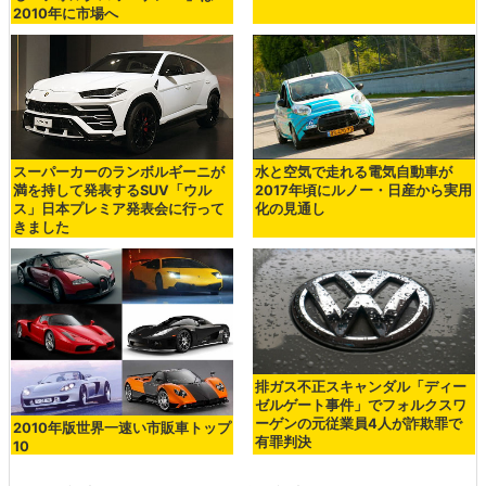
2010年に市場へ
スーパーカーのランボルギーニが
水と空気で走れる電気自動車が
満を持して発表するSUV「ウル
2017年頃にルノー・日産から実用
ス」日本プレミア発表会に行って
化の見通し
きました
排ガス不正スキャンダル「ディー
ゼルゲート事件」でフォルクスワ
ーゲンの元従業員4人が詐欺罪で
2010年版世界一速い市販車トップ
有罪判決
10