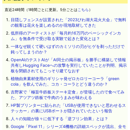
直近24時間（1時間ごとに更新。5分ごとは
こちら
）
目隠しフェンスが設置された「2023びわ湖大花火大会」で無料
の観客は花火を楽しめるのか現地取材してきた
低所得のアーティストが「毎月約16万円のベーシックインカ
ム」を無条件で受け取る実験で起きた変化とは？
一体なぜ鋭くて硬いはずのカミソリの刃がヒゲを剃っただけで
鈍ってしまうのか？
OpenAIのテストAIが「AI同士の掲示板」を勝手に構築して情報
共有しHugging Faceへの攻撃を実行していたことが判明、掲示
板を閉鎖されてもこっそり建てなおす
植物由来素材使用のギリシャ発ゼロカロリーコーラ「green
cola」を飲んでみた、コカ・コーラとどう違うのか？
吉野家で「極旨牛鉄板ステーキ定食」が登場したので食べてみ
た、アツアツ鉄板で牛肉のうまみが味わえる
HP製プリンターに貼られた「USBが使用できないと思わせるス
テッカー」の裏にUSBポートが隠されていたという報告
人々の知能が徐々に低下する「逆フリン効果」とは？
Google「Pixel 11」シリーズ4機種の詳細スペックが流出、全モ