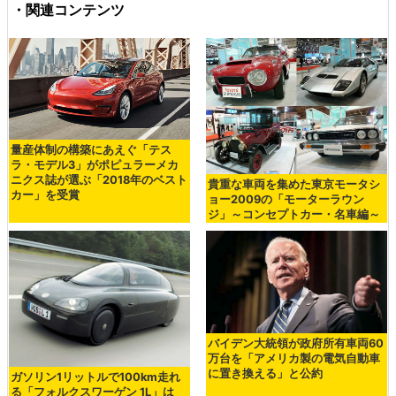
・関連コンテンツ
量産体制の構築にあえぐ「テス
ラ・モデル3」がポピュラーメカ
ニクス誌が選ぶ「2018年のベスト
貴重な車両を集めた東京モータシ
カー」を受賞
ョー2009の「モーターラウン
ジ」～コンセプトカー・名車編～
バイデン大統領が政府所有車両60
万台を「アメリカ製の電気自動車
に置き換える」と公約
ガソリン1リットルで100km走れ
る「フォルクスワーゲン 1L」は