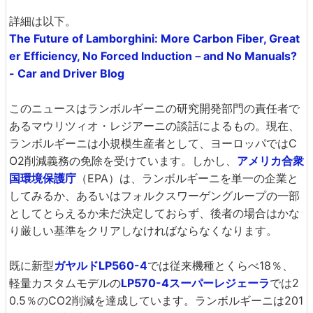
詳細は以下。
The Future of Lamborghini: More Carbon Fiber, Great
er Efficiency, No Forced Induction－and No Manuals?
- Car and Driver Blog
このニュースはランボルギーニの研究開発部門の責任者で
あるマウリツィオ・レジアーニの談話によるもの。現在、
ランボルギーニは小規模生産者として、ヨーロッパではC
O2削減義務の免除を受けています。しかし、
アメリカ合衆
国環境保護庁
（EPA）は、ランボルギーニを単一の企業と
してみるか、あるいはフォルクスワーゲングループの一部
としてとらえるか未だ決定しておらず、後者の場合はかな
り厳しい基準をクリアしなければならなくなります。
既に新型
ガヤルドLP560-4
では従来機種とくらべ18％、
軽量カスタムモデルの
LP570-4スーパーレジェーラ
では2
0.5％のCO2削減を達成しています。ランボルギーニは201