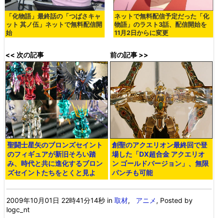
「化物語」最終話の「つばさキャ
ネットで無料配信予定だった「化
ット 其ノ伍」ネットで無料配信開
物語」のラスト3話、配信開始を
始
11月2日からに変更
<< 次の記事
前の記事 >>
聖闘士星矢のブロンズセイント
創聖のアクエリオン最終回で登
のフィギュアが新旧そろい踏
場した「DX超合金 アクエリオ
み、時代と共に進化するブロン
ン ゴールドバージョン」、無限
ズセイントたちをとくと見よ
パンチも可能
2009年10月01日 22時41分14秒
in
取材
,
アニメ
, Posted by
logc_nt