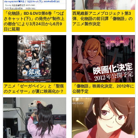
「化物語」BD＆DVD第6巻「つば
西尾維新アニメプロジェクト第3
さキャット(下)」の発売が”制作上
弾、化物語の前日譚「傷物語」の
の都合”により3月24日から6月9
アニメ製作決定
日に延期
アニメ「ゼーガペイン」と「聖痕
「傷物語」映画化決定、2012年に
のクェイサー」が夏に映画化か？
公開予定