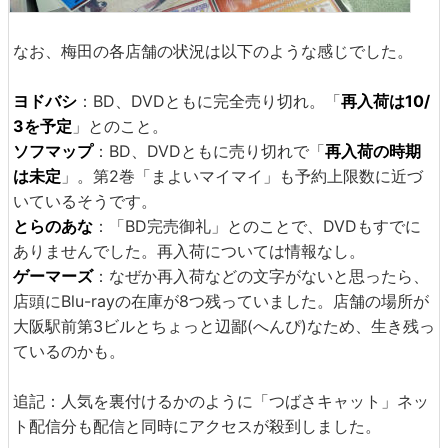
なお、梅田の各店舗の状況は以下のような感じでした。
ヨドバシ
：BD、DVDともに完全売り切れ。「
再入荷は10/
3を予定
」とのこと。
ソフマップ
：BD、DVDともに売り切れで「
再入荷の時期
は未定
」。第2巻「まよいマイマイ」も予約上限数に近づ
いているそうです。
とらのあな
：「BD完売御礼」とのことで、DVDもすでに
ありませんでした。再入荷については情報なし。
ゲーマーズ
：なぜか再入荷などの文字がないと思ったら、
店頭にBlu-rayの在庫が8つ残っていました。店舗の場所が
大阪駅前第3ビルとちょっと辺鄙(へんぴ)なため、生き残っ
ているのかも。
追記：人気を裏付けるかのように「つばさキャット」ネッ
ト配信分も配信と同時にアクセスが殺到しました。