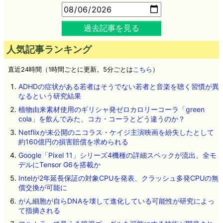
過去記事を見る
人気記事ランキング
直近24時間（1時間ごとに更新。5分ごとは
こちら
）
ADHDの症状がある若者はそうでない若者と音楽を聴く習慣が異
なるという研究結果
植物由来素材使用のギリシャ発ゼロカロリーコーラ「green
cola」を飲んでみた、コカ・コーラとどう違うのか？
Netflixが未公開のニコラス・ケイジ主演映画を紛失したとして
約160億円の損害賠償を求められる
Google「Pixel 11」シリーズ4機種の詳細スペックが流出、全モ
デルにTensor G6を搭載か
Intelが2年延長保証の対象CPUを発表、クラッシュ多発CPUの無
償交換が可能に
がん細胞が自らDNAを壊して進化している可能性が研究によっ
て指摘される