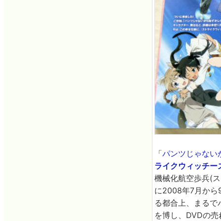
「
パンツじゃない
ライクウィッチー
機械化航空歩兵(
に2008年7月か
る都合上、まるで
を博し、DVDの