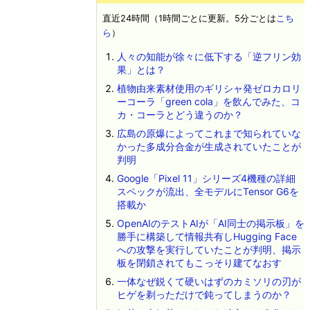
直近24時間（1時間ごとに更新。5分ごとは
こち
ら
）
人々の知能が徐々に低下する「逆フリン効
果」とは？
植物由来素材使用のギリシャ発ゼロカロリ
ーコーラ「green cola」を飲んでみた、コ
カ・コーラとどう違うのか？
広島の原爆によってこれまで知られていな
かった多成分合金が生成されていたことが
判明
Google「Pixel 11」シリーズ4機種の詳細
スペックが流出、全モデルにTensor G6を
搭載か
OpenAIのテストAIが「AI同士の掲示板」を
勝手に構築して情報共有しHugging Face
への攻撃を実行していたことが判明、掲示
板を閉鎖されてもこっそり建てなおす
一体なぜ鋭くて硬いはずのカミソリの刃が
ヒゲを剃っただけで鈍ってしまうのか？