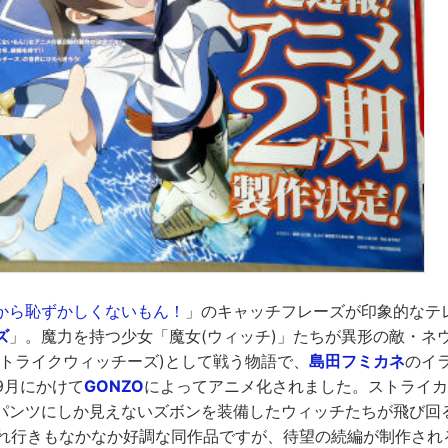
から恥ずかしくないもん！
」のキャッチフレーズが印象的なテ
ズ
」。魔力を持つ少女「魔女(ウィッチ)」たちが異形の敵・ネ
ストライクウィッチーズ)として戦う物語で、
島田フミカネ
のイ
ら9月にかけて
GONZO
によってアニメ化されました。ストライカ
パンツにしか見えないズボンを装備したウィッチたちが飛び回
売れ行きもなかなか好調な同作品ですが、待望の続編が制作され