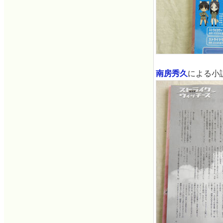
南房秀久
による小