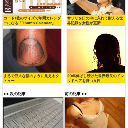
カード1枚のサイズで年間カレンダ
サソリを口の中に入れて耐える世
ーになる「Thumb Calendar」
界記録を女性が更新
まるで巨大な指のように見えるタ
20年伸ばし続けた世界最長のドレ
トゥー
ッドヘアを持つ女性
<< 次の記事
前の記事 >>