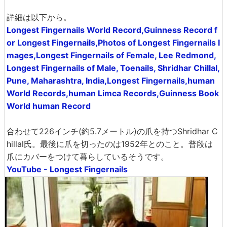
詳細は以下から。
Longest Fingernails World Record,Guinness Record f
or Longest Fingernails,Photos of Longest Fingernails I
mages,Longest Fingernails of Female, Lee Redmond,
Longest Fingernails of Male, Toenails, Shridhar Chillal,
Pune, Maharashtra, India,Longest Fingernails,human
World Records,human Limca Records,Guinness Book
World human Record
合わせて226インチ(約5.7メートル)の爪を持つShridhar C
hillal氏。最後に爪を切ったのは1952年とのこと。普段は
爪にカバーをつけて暮らしているそうです。
YouTube - Longest Fingernails