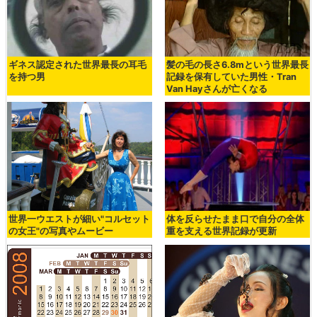
ギネス認定された世界最長の耳毛
髪の毛の長さ6.8mという世界最長
を持つ男
記録を保有していた男性・Tran
Van Hayさんが亡くなる
世界一ウエストが細い"コルセット
体を反らせたまま口で自分の全体
の女王"の写真やムービー
重を支える世界記録が更新