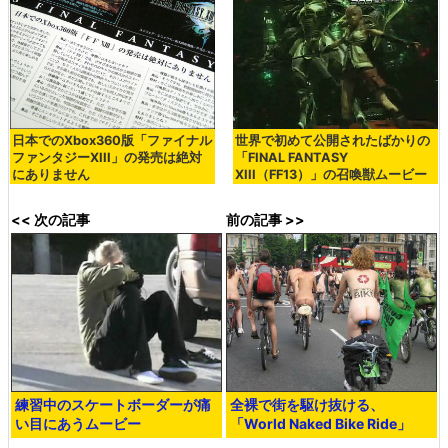
日本でのXbox360版「ファイナル
世界で初めて公開されたばかりの
ファンタジーXIII」の発売は絶対
「FINAL FANTASY
にありません
XIII（FF13）」の召喚獣ムービー
<< 次の記事
前の記事 >>
練習中のスケートボーダーが痛
全裸で街を駆け抜ける、
い目にあうムービー
「World Naked Bike Ride」