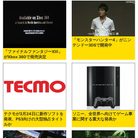
「モンスターハンター4」がニン
テンドー3DSで開発中
「ファイナルファンタジーXIII」
がXbox 360で発売決定
テクモが3月24日に新作ソフトを
ソニー、全世界へ向けてゲーム事
発表、PS3向けの大型独占タイト
業に関する重大な発表か
ルか