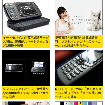
イー・モバイルが音声通話サービ
携帯電話とIP電話が終日通話無
ス開始、高機能スマートフォンな
料、ソフトバンクの「ホワイトコ
ど2機種を発表
ール」の詳細が明らかに
ソフトバンクモバイル、個性豊か
NTTドコモまでauの「ガンガンメ
な2008年春モデル16機種57カラ
ール」対抗プラン「メール使いホ
ーを発表
ーダイ」を発表