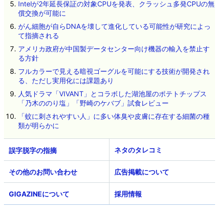
Intelが2年延長保証の対象CPUを発表、クラッシュ多発CPUの無
償交換が可能に
がん細胞が自らDNAを壊して進化している可能性が研究によっ
て指摘される
アメリカ政府が中国製データセンター向け機器の輸入を禁止す
る方針
フルカラーで見える暗視ゴーグルを可能にする技術が開発され
る、ただし実用化には課題あり
人気ドラマ「VIVANT」とコラボした湖池屋のポテトチップス
「乃木ののり塩」「野崎のケバブ」試食レビュー
「蚊に刺されやすい人」に多い体臭や皮膚に存在する細菌の種
類が明らかに
ネタのタレコミ
その他のお問い合わせ
広告掲載について
GIGAZINEについて
採用情報