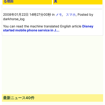
る理由
真
2008年01月22日 14時27分00秒
in
メモ
,
スマホ
, Posted by
darkhorse_log
You can read the machine translated English article
Disney
started mobile phone service in J…
.
最新ニュース40件