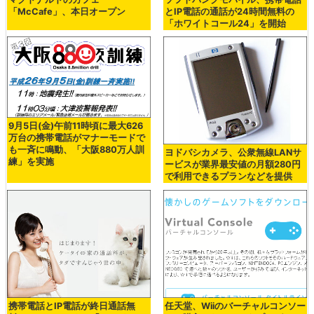
「McCafe」、本日オープン
とIP電話の通話が24時間無料の
「ホワイトコール24」を開始
9月5日(金)午前11時頃に最大626
万台の携帯電話がマナーモードで
も一斉に鳴動、「大阪880万人訓
ヨドバシカメラ、公衆無線LANサ
練」を実施
ービスが業界最安値の月額280円
で利用できるプランなどを提供
携帯電話とIP電話が終日通話無
任天堂、Wiiのバーチャルコンソー