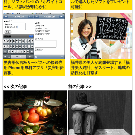
料、ソフトバンクの「ホワイトコ
ルで購入したソフトをプレゼント
ール」の詳細が明らかに
可能に
災害用伝言板サービスへの接続専
福井県の美人が絢爛登場する「福
用iPhone用無料アプリ「災害用伝
井美人時計」がスタート、地域の
言板」
活性化を目指す
<< 次の記事
前の記事 >>