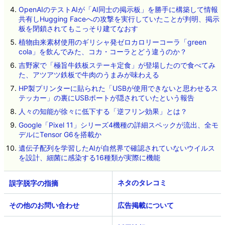
OpenAIのテストAIが「AI同士の掲示板」を勝手に構築して情報
共有しHugging Faceへの攻撃を実行していたことが判明、掲示
板を閉鎖されてもこっそり建てなおす
植物由来素材使用のギリシャ発ゼロカロリーコーラ「green
cola」を飲んでみた、コカ・コーラとどう違うのか？
吉野家で「極旨牛鉄板ステーキ定食」が登場したので食べてみ
た、アツアツ鉄板で牛肉のうまみが味わえる
HP製プリンターに貼られた「USBが使用できないと思わせるス
テッカー」の裏にUSBポートが隠されていたという報告
人々の知能が徐々に低下する「逆フリン効果」とは？
Google「Pixel 11」シリーズ4機種の詳細スペックが流出、全モ
デルにTensor G6を搭載か
遺伝子配列を学習したAIが自然界で確認されていないウイルス
を設計、細菌に感染する16種類が実際に機能
ネタのタレコミ
その他のお問い合わせ
広告掲載について