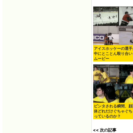
アイスホッケーの選手
中にとことん殴り合い
ムービー
ビンタされる瞬間、顔
体どれだけぐちゃぐち
っているのか？
<< 次の記事