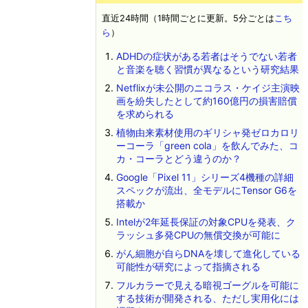
直近24時間（1時間ごとに更新。5分ごとは
こち
ら
）
ADHDの症状がある若者はそうでない若者
と音楽を聴く習慣が異なるという研究結果
Netflixが未公開のニコラス・ケイジ主演映
画を紛失したとして約160億円の損害賠償
を求められる
植物由来素材使用のギリシャ発ゼロカロリ
ーコーラ「green cola」を飲んでみた、コ
カ・コーラとどう違うのか？
Google「Pixel 11」シリーズ4機種の詳細
スペックが流出、全モデルにTensor G6を
搭載か
Intelが2年延長保証の対象CPUを発表、ク
ラッシュ多発CPUの無償交換が可能に
がん細胞が自らDNAを壊して進化している
可能性が研究によって指摘される
フルカラーで見える暗視ゴーグルを可能に
する技術が開発される、ただし実用化には