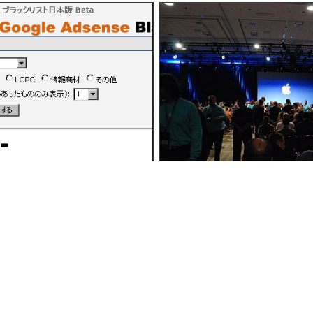
dsense ブラックリスト日本版
Appleのスペシャルイベントが2
1時57分00秒
in
動画
, Posted by logc_nt
chine translated English article
The referee's movies showing out