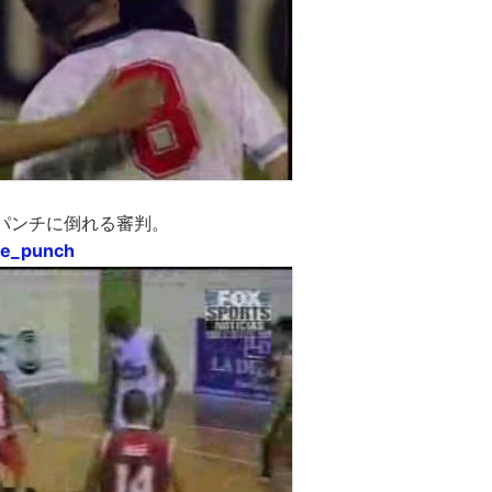
のパンチに倒れる審判。
ee_punch