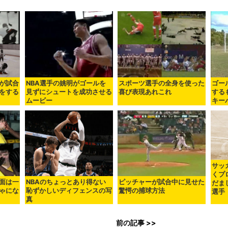
が試合
NBA選手の姚明がゴールを
スポーツ選手の全身を使った
ゴー
をする
見ずにシュートを成功させる
喜び表現あれこれ
する
ムービー
キー
サッ
くプ
面は一
NBAのちょっとあり得ない
ピッチャーが試合中に見せた
だま
ゃにな
恥ずかしいディフェンスの写
驚愕の捕球方法
選手
真
前の記事 >>