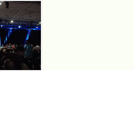
月20日に開催か
standing…
.