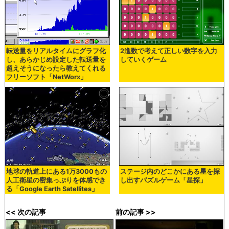
転送量をリアルタイムにグラフ化
2進数で考えて正しい数字を入力
し、あらかじめ設定した転送量を
していくゲーム
超えそうになったら教えてくれる
フリーソフト「NetWorx」
地球の軌道上にある1万3000もの
ステージ内のどこかにある星を探
人工衛星の密集っぷりを体感でき
し出すパズルゲーム「星探」
る「Google Earth Satellites」
<< 次の記事
前の記事 >>