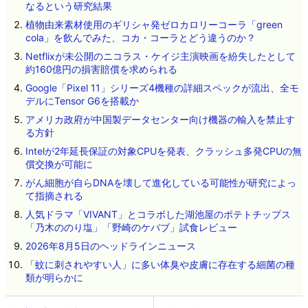
なるという研究結果
植物由来素材使用のギリシャ発ゼロカロリーコーラ「green
cola」を飲んでみた、コカ・コーラとどう違うのか？
Netflixが未公開のニコラス・ケイジ主演映画を紛失したとして
約160億円の損害賠償を求められる
Google「Pixel 11」シリーズ4機種の詳細スペックが流出、全モ
デルにTensor G6を搭載か
アメリカ政府が中国製データセンター向け機器の輸入を禁止す
る方針
Intelが2年延長保証の対象CPUを発表、クラッシュ多発CPUの無
償交換が可能に
がん細胞が自らDNAを壊して進化している可能性が研究によっ
て指摘される
人気ドラマ「VIVANT」とコラボした湖池屋のポテトチップス
「乃木ののり塩」「野崎のケバブ」試食レビュー
2026年8月5日のヘッドラインニュース
「蚊に刺されやすい人」に多い体臭や皮膚に存在する細菌の種
類が明らかに