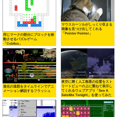
マウスカーソルがしっくり収まる
画像を見つけ出してくれる
「Pointer Pointer」
同じマークの部分にブロックを移
動させるパズルゲーム
「Cubilus」
夜空に輝く人工衛星の位置をスト
リートビューの上に重ねて表示し
進化の道筋をタイムラインでアニ
てくれるウェブアプリ「See A
メーション解説するフラッシュ
Satellite Tonight」を使ってみた