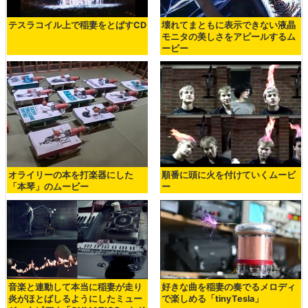
テスラコイル上で稲妻をとばすCD
壊れてまともに表示できない液晶
モニタの美しさをアピールするム
ービー
オライリーの本を打楽器にした
順番に頭に火を付けていくムービ
「本琴」のムービー
ー
音楽と連動して本当に稲妻が走り
好きな曲を稲妻の奏でるメロディ
炎がほとばしるようにしたミュー
で楽しめる「tinyTesla」