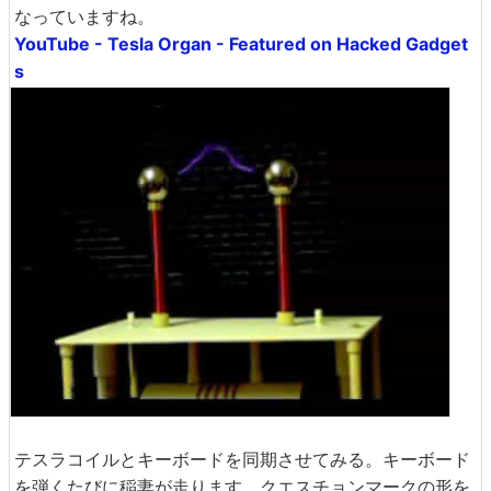
なっていますね。
YouTube - Tesla Organ - Featured on Hacked Gadget
s
テスラコイルとキーボードを同期させてみる。キーボード
を弾くたびに稲妻が走ります。クエスチョンマークの形を