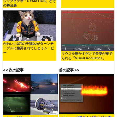
ジックビデオ「CYMATICS」とそ
の舞台裏
かわいい3匹の子猫DJがターンテ
ーブルに翻弄されてしまうムービ
ー
マウスを動かすだけで音楽が奏で
られる「Visual Acoustics」
<< 次の記事
前の記事 >>