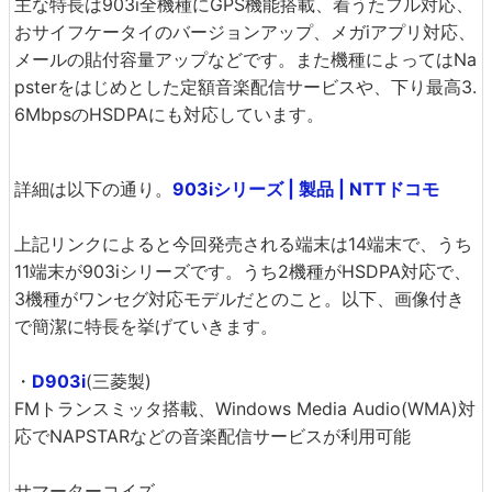
主な特長は903i全機種にGPS機能搭載、着うたフル対応、
おサイフケータイのバージョンアップ、メガiアプリ対応、
メールの貼付容量アップなどです。また機種によってはNa
psterをはじめとした定額音楽配信サービスや、下り最高3.
6MbpsのHSDPAにも対応しています。
詳細は以下の通り。
903iシリーズ | 製品 | NTTドコモ
上記リンクによると今回発売される端末は14端末で、うち
11端末が903iシリーズです。うち2機種がHSDPA対応で、
3機種がワンセグ対応モデルだとのこと。以下、画像付き
で簡潔に特長を挙げていきます。
・
D903i
(三菱製)
FMトランスミッタ搭載、Windows Media Audio(WMA)対
応でNAPSTARなどの音楽配信サービスが利用可能
サマーターコイズ