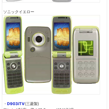
ソニックイエロー
・
D903iTV
(三菱製)