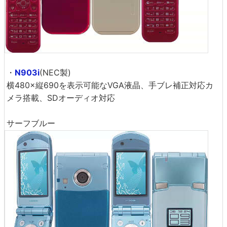
・
N903i
(NEC製)
横480×縦690を表示可能なVGA液晶、手ブレ補正対応カ
メラ搭載、SDオーディオ対応
サーフブルー