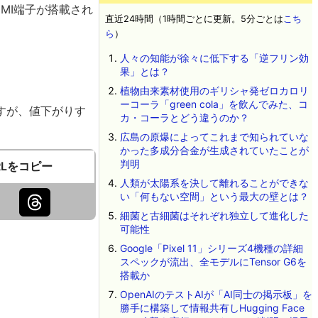
MI端子が搭載され
直近24時間（1時間ごとに更新。5分ごとは
こち
ら
）
人々の知能が徐々に低下する「逆フリン効
果」とは？
植物由来素材使用のギリシャ発ゼロカロリ
ーコーラ「green cola」を飲んでみた、コ
すが、値下がりす
カ・コーラとどう違うのか？
広島の原爆によってこれまで知られていな
かった多成分合金が生成されていたことが
判明
RLをコピー
人類が太陽系を決して離れることができな
い「何もない空間」という最大の壁とは？
細菌と古細菌はそれぞれ独立して進化した
可能性
Google「Pixel 11」シリーズ4機種の詳細
スペックが流出、全モデルにTensor G6を
搭載か
OpenAIのテストAIが「AI同士の掲示板」を
勝手に構築して情報共有しHugging Face
E