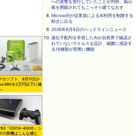
への攻撃を実行していたことが判明、掲示
板を閉鎖されてもこっそり建てなおす
Microsoftが従業員によるAI利用を制限する
動きに出る
2026年8月6日のヘッドラインニュース
遺伝子配列を学習したAIが自然界で確認さ
れていないウイルスを設計、細菌に感染す
る16種類が実際に機能
クロソフト、9月11日か
ox360を2万円以下に値
へ
S3「CECH-4000」シ
ズの実機はこんな感じ