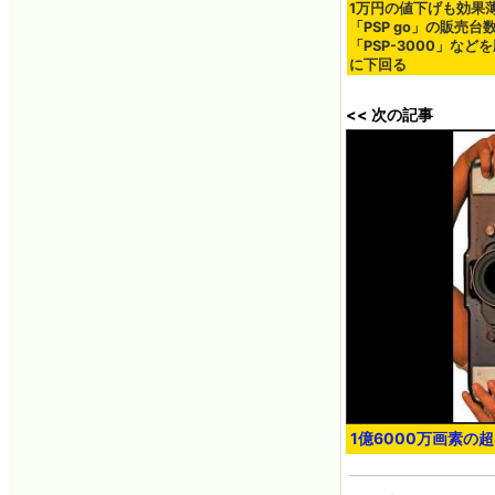
1万円の値下げも効果
「PSP go」の販売台
「PSP-3000」など
に下回る
<< 次の記事
1億6000万画素の