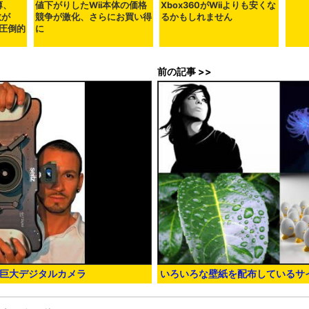
薄、
値下がりしたWii本体の価格
Xbox360がWiiよりも安くな
数が
競争が激化、さらにお買い得
るかもしれません
を圧倒的
に
前の記事 >>
超巨大デジタルカメラ
いろいろな壁紙を配布しているサ