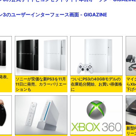
3のユーザーインターフェース画面 - GIGAZINE
発表、
ソニーが安価な新PS3を11月
ついにPS3の40GBモデルの
マイ
11日に発売、カラーバリエー
在庫処分開始、お買い得価格
らXb
ションも
に
下げ
新型P
リー