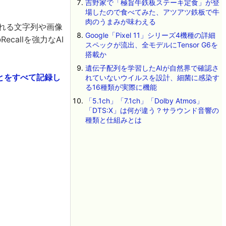
吉野家で「極旨牛鉄板ステーキ定食」が登
場したので食べてみた、アツアツ鉄板で牛
肉のうまみが味わえる
まれる文字列や画像
Google「Pixel 11」シリーズ4機種の詳細
callを強力なAI
スペックが流出、全モデルにTensor G6を
。
搭載か
遺伝子配列を学習したAIが自然界で確認さ
たことをすべて記録し
れていないウイルスを設計、細菌に感染す
る16種類が実際に機能
「5.1ch」「7.1ch」「Dolby Atmos」
「DTS:X」は何が違う？サラウンド音響の
種類と仕組みとは