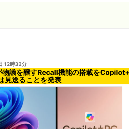
日 12時32分
ftが物議を醸すRecall機能の搭載をCopilot
は見送ることを発表