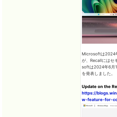
Microsoftは
が、Recallに
softは2024年
を発表しました。
Update on the Re
https://blogs.w
w-feature-for-co