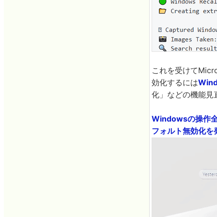
これを受けてMicr
効化するには
Wind
化」などの機能見
Windowsの操作
フォルト無効化を発表 