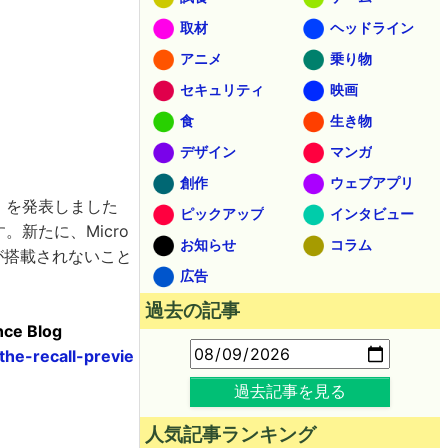
取材
ヘッドライン
アニメ
乗り物
セキュリティ
映画
食
生き物
デザイン
マンガ
創作
ウェブアプリ
ll」を発表しました
ピックアップ
インタビュー
。新たに、Micro
お知らせ
コラム
lが搭載されないこと
広告
過去の記事
nce Blog
he-recall-previe
過去記事を見る
人気記事ランキング