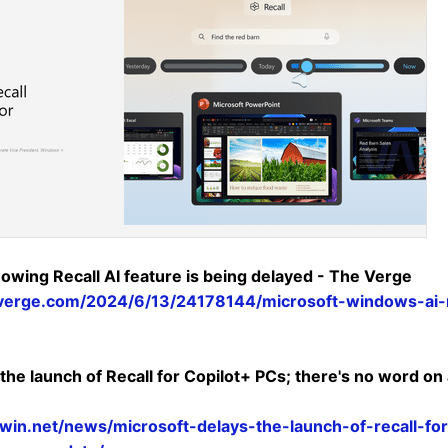
nowing Recall AI feature is being delayed - The Verge
verge.com/2024/6/13/24178144/microsoft-windows-ai-r
the launch of Recall for Copilot+ PCs; there's no word on
in.net/news/microsoft-delays-the-launch-of-recall-for