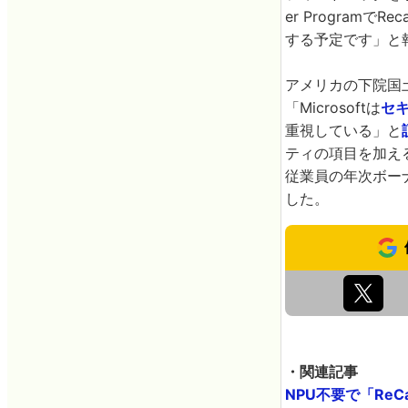
er Progra
する予定です」と
アメリカの下院国土
「Microsoftは
セキ
重視している」と
ティの項目を加え
従業員の年次ボー
した。
・関連記事
NPU不要で「ReCa