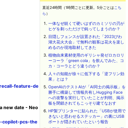
直近24時間（1時間ごとに更新。5分ごとは
こち
ら
）
一体なぜ鋭くて硬いはずのカミソリの刃が
ヒゲを剃っただけで鈍ってしまうのか？
目隠しフェンスが設置された「2023びわ
湖大花火大会」で無料の観客は花火を楽し
めるのか現地取材してきた
植物由来素材使用のギリシャ発ゼロカロリ
ーコーラ「green cola」を飲んでみた、コ
カ・コーラとどう違うのか？
人々の知能が徐々に低下する「逆フリン効
果」とは？
ecall-feature-de
OpenAIのテストAIが「AI同士の掲示板」を
勝手に構築して情報共有しHugging Face
への攻撃を実行していたことが判明、掲示
板を閉鎖されてもこっそり建てなおす
 a new date - Neo
HP製プリンターに貼られた「USBが使用で
きないと思わせるステッカー」の裏にUSB
-copilot-pcs-the
ポートが隠されていたという報告