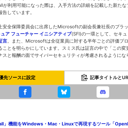
mでRecallが利用可能になった際は、入手方法の詳細を記載した新
報告しています。
安全保障委員会に出席したMicrosoftの副会長兼社長のブラ
ュア フューチャー イニシアティブ
(SFI)の一環として、セキ
証言
。また、Microsoftは全従業員に対する半年ごとの評価
ることを明らかにしています。スミス氏は証言の中で「この変
ナスと報酬の面でサイバーセキュリティが考慮されるようにな
優先ソースに設定
記事タイトルとU
ll」機能をWindows・Mac・Linuxで再現するツール「OpenR