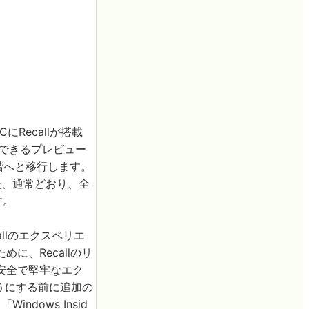
CにRecallが搭載
で利用できるプレビュー
階へと移行します。
いた後、通常どおり、全
す。
callのエクスペリエ
、Recallのリ
安全で堅牢なエク
ようにする前に追加の
dows Insid