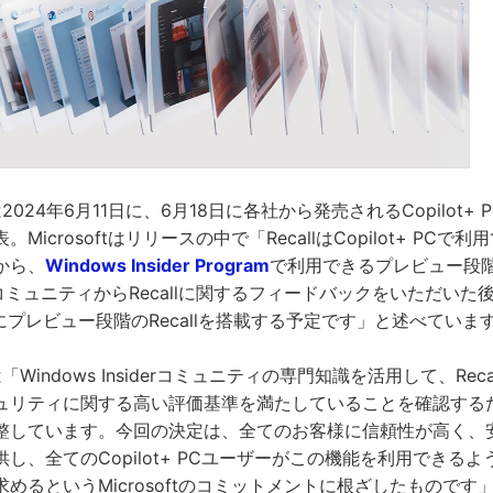
tは2024年6月11日に、6月18日に各社から発売されるCopilot+ P
Microsoftはリリースの中で「RecallはCopilot+ PC
から、
Windows Insider Program
で利用できるプレビュー段
siderコミュニティからRecallに関するフィードバックをいただ
 PCにプレビュー段階のRecallを搭載する予定です」と述べていま
tは「Windows Insiderコミュニティの専門知識を活用して、Re
リティに関する高い評価基準を満たしていることを確認するために
整しています。今回の決定は、全てのお客様に信頼性が高く、
し、全てのCopilot+ PCユーザーがこの機能を利用できる
るというMicrosoftのコミットメントに根ざしたものです」「Win