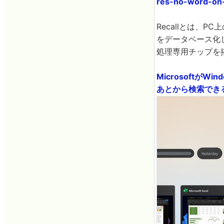
res-no-word-on
Recallとは、
をデータベース化し、
処理専用チップを搭
Microsoftが
あとから検索できるパ