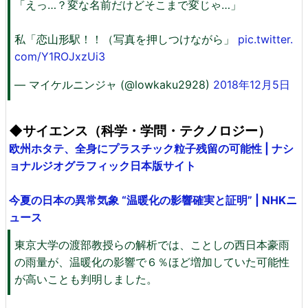
「えっ…？変な名前だけどそこまで変じゃ…」
私「恋山形駅！！（写真を押しつけながら」
pic.twitter.
com/Y1ROJxzUi3
— マイケルニンジャ (@lowkaku2928)
2018年12月5日
◆サイエンス（科学・学問・テクノロジー）
欧州ホタテ、全身にプラスチック粒子残留の可能性 | ナシ
ョナルジオグラフィック日本版サイト
今夏の日本の異常気象 “温暖化の影響確実と証明” | NHKニ
ュース
東京大学の渡部教授らの解析では、ことしの西日本豪雨
の雨量が、温暖化の影響で６％ほど増加していた可能性
が高いことも判明しました。