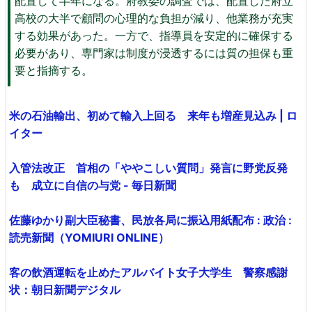
配置して半年になる。府教委の調査では、配置した府立
高校の大半で顧問の心理的な負担が減り、他業務が充実
する効果があった。一方で、指導員を安定的に確保する
必要があり、専門家は制度が浸透するには質の担保も重
要と指摘する。
米の石油輸出、初めて輸入上回る 来年も増産見込み | ロ
イター
入管法改正 首相の「ややこしい質問」発言に野党反発
も 成立に自信の与党 - 毎日新聞
佐藤ゆかり副大臣秘書、民放各局に振込用紙配布 : 政治 :
読売新聞（YOMIURI ONLINE）
客の飲酒運転を止めたアルバイト女子大学生 警察感謝
状：朝日新聞デジタル