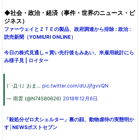
◆社会・政治・経済（事件・世界のニュース・ビ
ジネス）
ファーウェイとＺＴＥの製品、政府調達から排除 : 政治 :
読売新聞（YOMIURI ONLINE）
今日の株式見通し＝買い先行後もみあい、米雇用統計にら
み様子見 | ロイター
(´･Д･)」おま…
pic.twitter.com/dUJjfgvvQN
— 雨雲 (@N74580626)
2018年12月6日
「殺処分ゼロ犬シェルター」裏の顔、動物虐待の実態明か
す│NEWSポストセブン