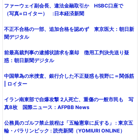
ファーウェイ副会長、違法金融取引か HSBC口座で
（写真=ロイター） :日本経済新聞
不正不合格の一部、追加合格を認めず 東京医大：朝日新
聞デジタル
前最高裁判事の逮捕状請求を棄却 徴用工判決先送り疑
惑：朝日新聞デジタル
中国華為の米捜査、銀行介した不正疑惑も視野に＝関係筋
| ロイター
イラン南東部で自爆攻撃 2人死亡、重傷の一般市民も 写
真8枚 国際ニュース：AFPBB News
公務員のゴルフ禁止規程は「五輪憲章に反する」 : 東京五
輪・パラリンピック : 読売新聞（YOMIURI ONLINE）