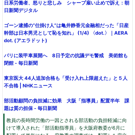
日系労働者、怒りと悲しみ シャープ雇い止めで訴え：朝
日新聞デジタル
ゴーン逮捕の“仕掛け人”は亀井静香元金融相だった「日産
幹部は日本男児として恥を知れ」 (1/4) 〈dot.〉｜AERA
dot. (アエラドット)
パリに装甲車展開へ 8日予定の抗議デモ警戒 美術館も
閉館 - 毎日新聞
東京医大 44人追加合格も「受け入れ上限超えた」と５人
不合格 | NHKニュース
部活動顧問の負担減に効果 大阪「指導員」配置半年 課
題は質の担保 - 毎日新聞
教員の長時間労働の一因とされる部活動の負担軽減に向
けて導入された「部活動指導員」を大阪府教委が6月に