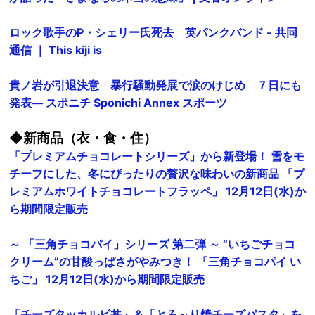
ロック歌手のP・シェリー氏死去 英パンクバンド - 共同
通信 ｜ This kiji is
貴ノ岩が引退決意 暴行騒動発展で涙のけじめ ７日にも
発表― スポニチ Sponichi Annex スポーツ
◆新商品（衣・食・住）
「プレミアムチョコレートシリーズ」から新登場！ 雪をモ
チーフにした、冬にぴったりの贅沢な味わいの新商品 「プ
レミアムホワイトチョコレートフラッペ」 12月12日(水)か
ら期間限定販売
～ 「三角チョコパイ」シリーズ 第二弾 ～ “いちごチョコ
クリーム”の甘酸っぱさがやみつき！ 「三角チョコパイ い
ちご」 12月12日(水)から期間限定販売
「チーズタッカルビ丼」＆「とろ～り焼チーズパスタ」を