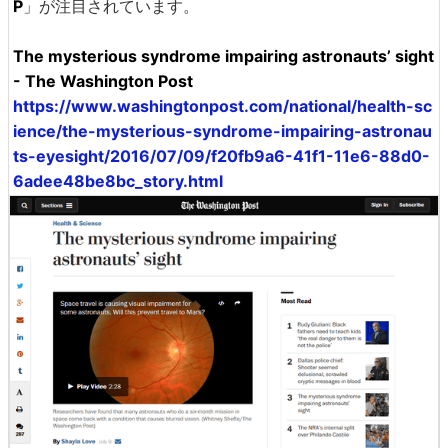
P
」が注目されています。
The mysterious syndrome impairing astronauts’ sight
- The Washington Post
https://www.washingtonpost.com/national/health-sc
ience/the-mysterious-syndrome-impairing-astronau
ts-eyesight/2016/07/09/f20fb9a6-41f1-11e6-88d0-
6adee48be8bc_story.html