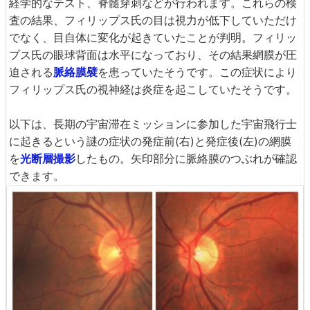
経学的なテスト、脊髄穿刺などが行われます。これらの検
査の結果、フィリップス氏の目は視力が低下していただけ
でなく、目自体に変化が起きていたことが判明。フィリッ
プス氏の眼球背面は水平になっており、その結果網膜が圧
迫される
脈絡膜襞
を患っていたそうです。この症状により
フィリップス氏の視神経は炎症を起こしていたそうです。
以下は、長期の宇宙滞在ミッションに参加した宇宙飛行士
に起きるという謎の症状の発症前(右)と発症後(左)の網膜
を
光断層撮影
したもの。矢印部分に脈絡膜のつぶれが確認
できます。