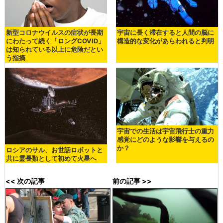
新型コロナウイルスの症状が長期
宇宙に長く滞在すると人間の脳に
にわたって続く「ロングCOVID」
構造的な変化があらわれると判明
は知られている以上に危険だとい
う指摘
宇宙での生活は宇宙飛行士の重力
感覚にどのような影響を与えるの
か？
ロシアのサル、お世話ロボットと
共に霊長類として初めて火星へ
<< 次の記事
前の記事 >>