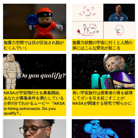
無重力空間では目が圧迫され顔が
無重力状態の宇宙に行くと人間の
むくんでいく
体にはこんな変化が起こる
NASAが宇宙飛行士を募集開始、
長い宇宙旅行は搭乗者の胃を破壊
あなたが募集条件を満たしている
してガンを引き起こすことが
か約1分でわかるムービー「NASA
NASAが関連する研究で明らかに
is hiring astronauts. Do you
qualify?」