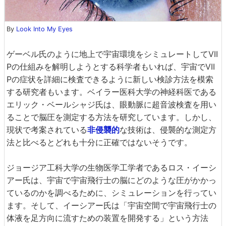
By
Look Into My Eyes
ゲーベル氏のように地上で宇宙環境をシミュレートしてVII
Pの仕組みを解明しようとする科学者もいれば、宇宙でVII
Pの症状を詳細に検査できるように新しい検診方法を模索
する研究者もいます。ベイラー医科大学の神経科医である
エリック・ベールシャジ氏は、眼動脈に超音波検査を用い
ることで脳圧を測定する方法を研究しています。しかし、
現状で考案されている
非侵襲的
な技術は、侵襲的な測定方
法と比べるとどれも十分に正確ではないそうです。
ジョージア工科大学の生物医学工学者であるロス・イーシ
アー氏は、宇宙で宇宙飛行士の脳にどのような圧がかかっ
ているのかを調べるために、シミュレーションを行ってい
ます。そして、イーシアー氏は「宇宙空間で宇宙飛行士の
体液を足方向に流すための装置を開発する」という方法