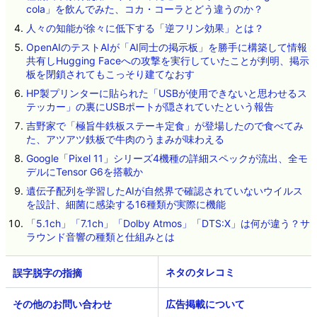
cola」を飲んでみた、コカ・コーラとどう違うのか？
人々の知能が徐々に低下する「逆フリン効果」とは？
OpenAIのテストAIが「AI同士の掲示板」を勝手に構築して情報
共有しHugging Faceへの攻撃を実行していたことが判明、掲示
板を閉鎖されてもこっそり建てなおす
HP製プリンターに貼られた「USBが使用できないと思わせるス
テッカー」の裏にUSBポートが隠されていたという報告
吉野家で「極旨牛鉄板ステーキ定食」が登場したので食べてみ
た、アツアツ鉄板で牛肉のうまみが味わえる
Google「Pixel 11」シリーズ4機種の詳細スペックが流出、全モ
デルにTensor G6を搭載か
遺伝子配列を学習したAIが自然界で確認されていないウイルス
を設計、細菌に感染する16種類が実際に機能
「5.1ch」「7.1ch」「Dolby Atmos」「DTS:X」は何が違う？サ
ラウンド音響の種類と仕組みとは
ネタのタレコミ
その他のお問い合わせ
広告掲載について