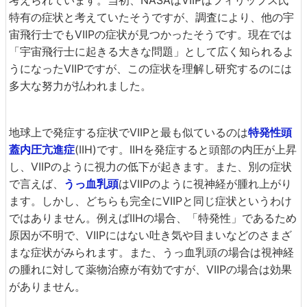
考えられています。当初、NASAはVIIPはフィリップス氏
特有の症状と考えていたそうですが、調査により、他の宇
宙飛行士でもVIIPの症状が見つかったそうです。現在では
「宇宙飛行士に起きる大きな問題」として広く知られるよ
うになったVIIPですが、この症状を理解し研究するのには
多大な努力が払われました。
地球上で発症する症状でVIIPと最も似ているのは
特発性頭
蓋内圧亢進症
(IIH)です。IIHを発症すると頭部の内圧が上昇
し、VIIPのように視力の低下が起きます。また、別の症状
で言えば、
うっ血乳頭
はVIIPのように視神経が腫れ上がり
ます。しかし、どちらも完全にVIIPと同じ症状というわけ
ではありません。例えばIIHの場合、「特発性」であるため
原因が不明で、VIIPにはない吐き気や目まいなどのさまざ
まな症状がみられます。また、うっ血乳頭の場合は視神経
の腫れに対して薬物治療が有効ですが、VIIPの場合は効果
がありません。