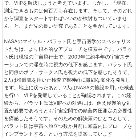
で、VIIPを解決しようと考えています。しかし、「現在、
測定できるものは何百万も存在します。そして、そのどれ
から調査をスタートすればいいのか検討もついていませ
ん」と、まだ先の長い研究であることを明かしています。
NASAのマイケル・バラット氏と宇宙医学のスペシャリス
トたちは、より根本的なアプローチを模索中です。バラッ
ト氏は現役の宇宙飛行士で、2009年に約半年の宇宙ステ
ーションでの滞在時に視力の低下を感じます。バラット氏
と同僚のボブ・サークス氏も視力の低下を感じたそうで、
2人は検眼鏡を用いた検査で視神経に微細な変化を発見し
ます。地上に戻ったあと、2人はNASAの施設を用いた検査
を行い、VIIPを発症していることが確認されます。この経
験から、バラット氏はVIIPへの対処には、例え侵襲的な処
置が必要であろうとも宇宙空間での頭蓋内圧測定の必要性
を痛感したそうです。そのための解決策のひとつとして、
バラット氏は宇宙へ旅立つ数か月前に頭蓋内にプローブを
インプラントする、という方法を提案しています。