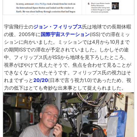
宇宙飛行士の
ジョン・フィリップス
氏は地球での長期休暇
の後、2005年に
国際宇宙ステーション
(ISS)での滞在ミッ
ションに向かいました。ミッションでは4月から10月まで
の期間ISSでの滞在が予定されていました。しかしその途
中、フィリップス氏がISSから地球を見下ろしたところ、
視界がぼやけて見えたそうで、焦点を合わせて見ることが
できなくなっていたそうです。フィリップス氏の視力はそ
れまでずっと
20/20
(日本で言う視力1.0)であったため、視
力の低下はとても奇妙な出来事として捉えられました。