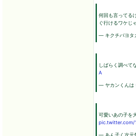
何回も言ってる
ぐ行けるワケじ
— キクチバヨタカ (
しばらく調べて
A
— ヤカンくんは 髪
可愛いあの子を大
pic.twitter.com
— あん子く次元領域