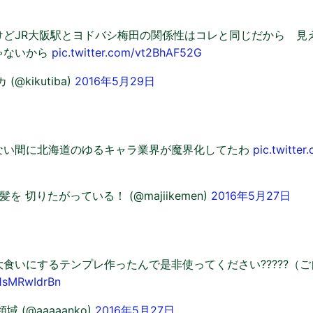
けどJR大阪駅とヨドバシ梅田の関係性はコレと同じだから 見
ゃないから
pic.twitter.com/vt2BhAF52G
@kikutiba)
2016年5月29日
ない間に北海道のゆるキャラ業界が魔界化してたわ
pic.twitte
を 切りたがっている！ (@majiikemen)
2016年5月27日
食いにするテンプレ作ったんで是非使ってください?????（
/1sMRwIdrBn
 (@aaaaanko)
2016年5月27日