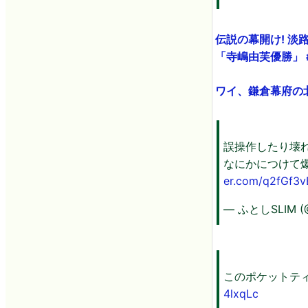
伝説の幕開け! 
「寺嶋由芙優勝」 #淡
ワイ、鎌倉幕府の北
誤操作したり壊
なにかにつけて
er.com/q2fGf3
— ふとしSLIM (
このポケットテ
4lxqLc