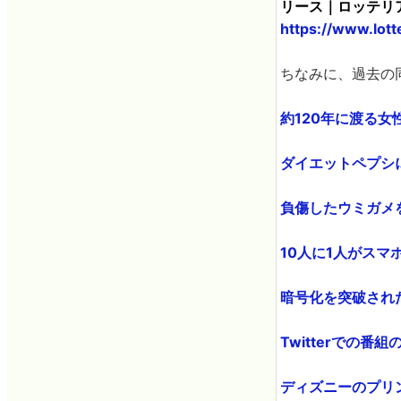
リース｜ロッテリ
https://www.lot
ちなみに、過去の
約120年に渡る女
ダイエットペプシに
負傷したウミガメを
10人に1人がスマ
暗号化を突破されたB
Twitterでの番
ディズニーのプリン