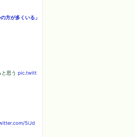
ルの方が多くいる」
ると思う
pic.twitt
witter.com/5iJd