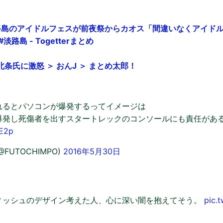
淡路島のアイドルフェスが前夜祭からカオス「間違いなくアイド
路島 - Togetterまとめ
条氏に激怒 ＞ おんJ ＞ まとめ太郎！
れるとパソコンが爆発するってイメージは
爆発し死傷者を出すスタートレックのコンソールにも責任があ
vE2p
@FUTOCHIMPO)
2016年5月30日
ィッシュのデザイン考えた人、心に深い闇を抱えてそう。
pic.t