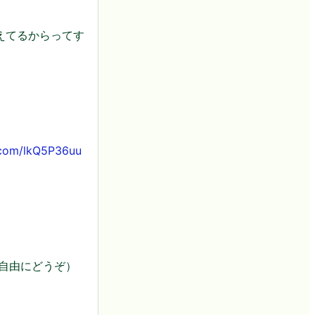
えてるからってす
r.com/lkQ5P36uu
ご自由にどうぞ）