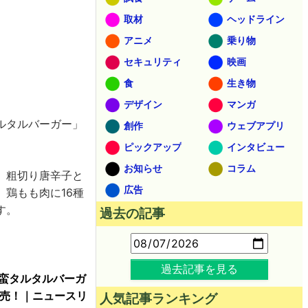
取材
ヘッドライン
アニメ
乗り物
セキュリティ
映画
食
生き物
デザイン
マンガ
ルタルバーガー」
創作
ウェブアプリ
ピックアップ
インタビュー
お知らせ
コラム
、粗切り唐辛子と
広告
鶏もも肉に16種
す。
過去の記事
過去記事を見る
蛮タルタルバーガ
販売！｜ニュースリ
人気記事ランキング