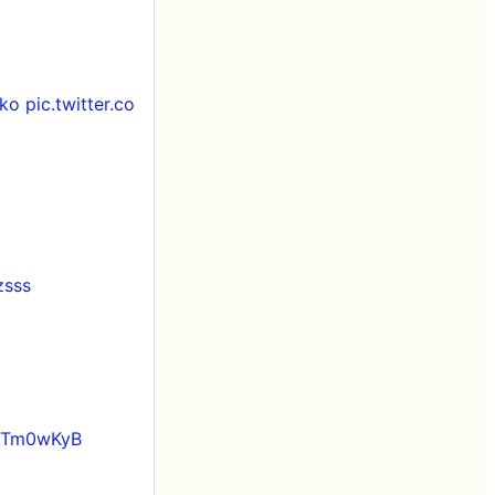
ko
pic.twitter.co
zsss
VXTm0wKyB