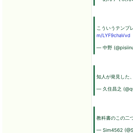
こういうテンプ
m/LYF9chaVvd
— 中野 (@pisiin
知人が発見した
— 久住昌之 (@qu
教科書のこの二
— Sim4562 (@