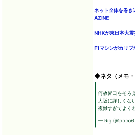
ネット全体を巻き込む危
AZINE
NHKが東日本大震災
F1マシンがカリブ海
◆ネタ（メモ・
何故皆口をそろ
大阪に詳しくな
複雑すぎてよく
— Rig (@poco6