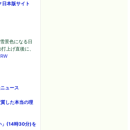
ク日本版サイト
が雪景色になる日
の打上げ直後に、
W7RW
経ニュース
変質した本当の理
(14時30分)を