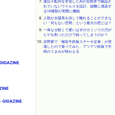
遺伝子配列を学習したAIが自然界で確認さ
れていないウイルスを設計、細菌に感染す
る16種類が実際に機能
人類が太陽系を決して離れることができな
い「何もない空間」という最大の壁とは？
一体なぜ鋭くて硬いはずのカミソリの刃が
ヒゲを剃っただけで鈍ってしまうのか？
吉野家で「極旨牛鉄板ステーキ定食」が登
場したので食べてみた、アツアツ鉄板で牛
肉のうまみが味わえる
GAZINE
INE
IGAZINE