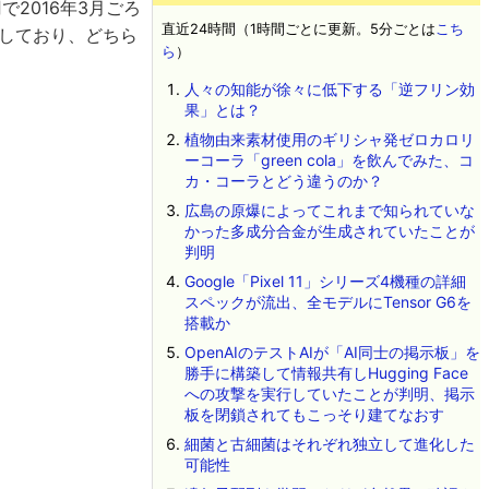
2016年3月ごろ
直近24時間（1時間ごとに更新。5分ごとは
こち
始しており、どちら
ら
）
人々の知能が徐々に低下する「逆フリン効
果」とは？
植物由来素材使用のギリシャ発ゼロカロリ
ーコーラ「green cola」を飲んでみた、コ
カ・コーラとどう違うのか？
広島の原爆によってこれまで知られていな
かった多成分合金が生成されていたことが
判明
Google「Pixel 11」シリーズ4機種の詳細
スペックが流出、全モデルにTensor G6を
搭載か
OpenAIのテストAIが「AI同士の掲示板」を
勝手に構築して情報共有しHugging Face
への攻撃を実行していたことが判明、掲示
板を閉鎖されてもこっそり建てなおす
細菌と古細菌はそれぞれ独立して進化した
可能性