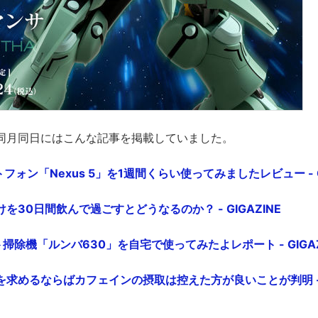
同月同日にはこんな記事を掲載していました。
フォン「Nexus 5」を1週間くらい使ってみましたレビュー - GI
を30日間飲んで過ごすとどうなるのか？ - GIGAZINE
掃除機「ルンバ630」を自宅で使ってみたよレポート - GIGAZ
求めるならばカフェインの摂取は控えた方が良いことが判明 - G