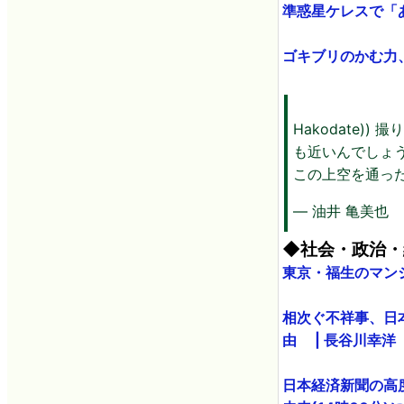
準惑星ケレスで「
ゴキブリのかむ力、
Hakodate
も近いんでしょ
この上空を通っ
— 油井 亀美也 Kim
◆社会・政治・
東京・福生のマンシ
相次ぐ不祥事、日
由 | 長谷川幸洋
日本経済新聞の高度