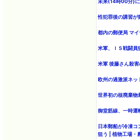
未来(14時00分)
性犯罪後の講習が効果
都内の郵便局 マ
米軍、ＩＳ戦闘員
米軍 後藤さん殺
欧州の過激派ネット
世界初の核廃棄物最
御堂筋線、一時運
日本郵船が冷凍コン
狙う | 植物工場