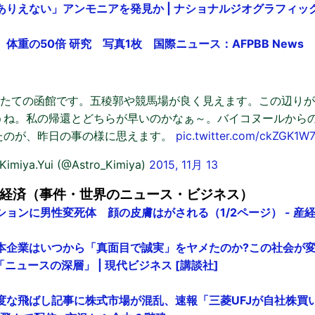
ありえない」アンモニアを発見か | ナショナルジオグラフィッ
体重の50倍 研究 写真1枚 国際ニュース：AFPBB News
)) 撮りたての函館です。五稜郭や競馬場が良く見えます。この辺り
うね。私の帰還とどちらが早いのかなぁ～。バイコヌールから
たのが、昨日の事の様に思えます。
pic.twitter.com/ckZGK1
iya.Yui (@Astro_Kimiya)
2015, 11月 13
経済（事件・世界のニュース・ビジネス）
ョンに男性変死体 顔の皮膚はがされる（1/2ページ） - 産
本企業はいつから「真面目で誠実」をヤメたのか?この社会が
「ニュースの深層」 | 現代ビジネス [講談社]
な飛ばし記事に株式市場が混乱、速報「三菱UFJが自社株買い」