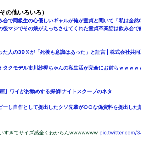
その他いろいろ）
み会で同級生の心優しいギャルが俺が童貞と聞いて「私は全然O
後マジでその娘がえっちさせてくれた童貞卒業話は飲み会で鉄板で
た人の39％が「死後も意識はあった」と証言 | 株式会社共
オタクモデル市川紗椰ちゃんの私生活が完全にお前らｗｗｗｗ
: 【動画】ワイがお勧めする探偵!ナイトスクープのネタ
ーし自作として提出したクソ先輩が○○な偽資料を提出した顛末 - 
いすぎてサイズ感全くわからんwwwwwww
pic.twitter.com