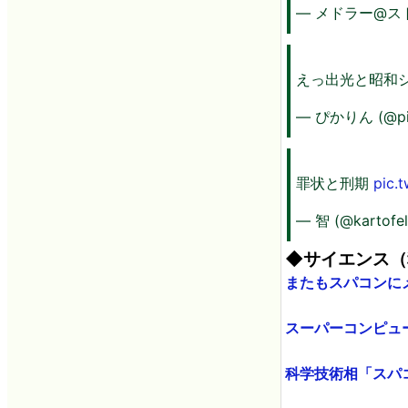
— メドラー@スト5
えっ出光と昭和
— ぴかりん (@pik
罪状と刑期
pic.
— 智 (@kartofel
◆サイエンス（
またもスパコンに
スーパーコンピュ
科学技術相「スパ