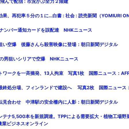
に飛んで配信 : 市況かぶ全力２階建
、再犯率５分の１に…白書 : 社会 : 読売新聞（YOMIURI ON
イナンバー通知カードを誤配達 NHKニュース
狙い空爆 後藤さんら殺害映像に登場：朝日新聞デジタル
害の男狙いシリアで空爆 NHKニュース
ワークを一斉摘発、13人拘束 写真1枚 国際ニュース：AFPB
終処分場、フィンランドで建設へ 写真2枚 国際ニュース：AF
転見合わせ 中津駅の安全柵内に人影：朝日新聞デジタル
テナ5,500本を新規調達。TPPによる需要拡大・植物工場
・農業ビジネスオンライン