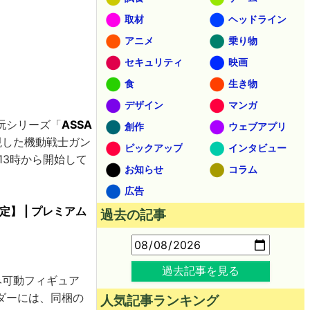
取材
ヘッドライン
アニメ
乗り物
セキュリティ
映画
食
生き物
デザイン
マンガ
玩シリーズ「
ASSA
創作
ウェブアプリ
現した機動戦士ガン
ピックアップ
インタビュー
)13時から開始して
お知らせ
コラム
広告
定】 | プレミアム
過去の記事
過去記事を見る
み可動フィギュア
ダーには、同梱の
人気記事ランキング