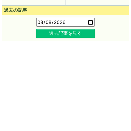
過去の記事
過去記事を見る
人気記事ランキング
直近24時間（1時間ごとに更新。5分ごとは
こちら
）
人々の知能が徐々に低下する「逆フリン効果」とは？
植物由来素材使用のギリシャ発ゼロカロリーコーラ「green
cola」を飲んでみた、コカ・コーラとどう違うのか？
広島の原爆によってこれまで知られていなかった多成分合金が
生成されていたことが判明
人類が太陽系を決して離れることができない「何もない空間」
という最大の壁とは？
細菌と古細菌はそれぞれ独立して進化した可能性
Google「Pixel 11」シリーズ4機種の詳細スペックが流出、全モ
デルにTensor G6を搭載か