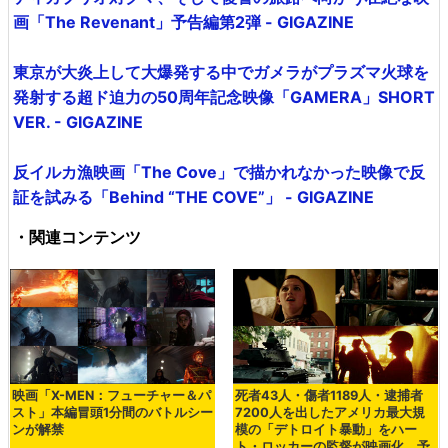
画「The Revenant」予告編第2弾 - GIGAZINE
東京が大炎上して大爆発する中でガメラがプラズマ火球を
発射する超ド迫力の50周年記念映像「GAMERA」SHORT
VER. - GIGAZINE
反イルカ漁映画「The Cove」で描かれなかった映像で反
証を試みる「Behind “THE COVE”」 - GIGAZINE
・関連コンテンツ
映画「X-MEN：フューチャー＆パ
死者43人・傷者1189人・逮捕者
スト」本編冒頭1分間のバトルシー
7200人を出したアメリカ最大規
ンが解禁
模の「デトロイト暴動」をハー
ト・ロッカーの監督が映画化、予