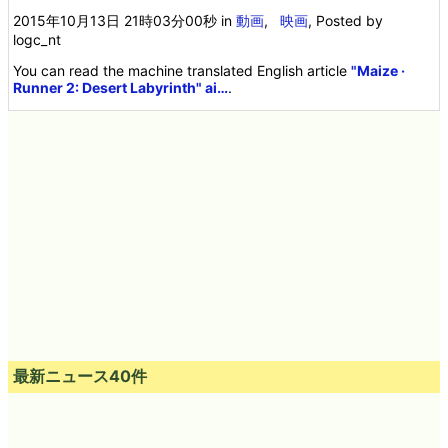
2015年10月13日 21時03分00秒
in
動画
,
映画
, Posted by
logc_nt
You can read the machine translated English article
"Maize ·
Runner 2: Desert Labyrinth" ai…
.
最新ニュース40件