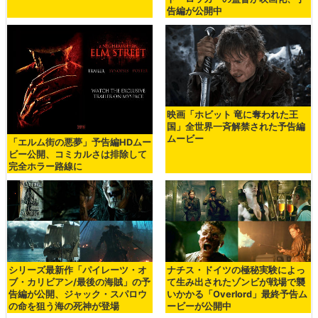
告編が公開中
映画「ホビット 竜に奪われた王
国」全世界一斉解禁された予告編
ムービー
「エルム街の悪夢」予告編HDムー
ビー公開、コミカルさは排除して
完全ホラー路線に
シリーズ最新作「パイレーツ・オ
ナチス・ドイツの極秘実験によっ
ブ・カリビアン/最後の海賊」の予
て生み出されたゾンビが戦場で襲
告編が公開、ジャック・スパロウ
いかかる「Overlord」最終予告ム
の命を狙う海の死神が登場
ービーが公開中