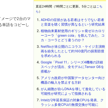
直近24時間（1時間ごとに更新。5分ごとは
こち
ら
）
イメージで2台のマ
ADHDの症状がある若者はそうでない若者
と音楽を聴く習慣が異なるという研究結果
る単語をコピーし
植物由来素材使用のギリシャ発ゼロカロリ
ーコーラ「green cola」を飲んでみた、コ
カ・コーラとどう違うのか？
Netflixが未公開のニコラス・ケイジ主演映
画を紛失したとして約160億円の損害賠償
を求められる
Google「Pixel 11」シリーズ4機種の詳細
スペックが流出、全モデルにTensor G6を
搭載か
アメリカ政府が中国製データセンター向け
機器の輸入を禁止する方針
がん細胞が自らDNAを壊して進化している
可能性が研究によって指摘される
Intelが2年延長保証の対象CPUを発表、ク
ラッシュ多発CPUの無償交換が可能に