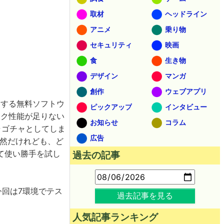
取材
ヘッドライン
アニメ
乗り物
セキュリティ
映画
食
生き物
デザイン
マンガ
創作
ウェブアプリ
にする無料ソフトウ
ピックアップ
インタビュー
ック性能が足りない
お知らせ
コラム
ャゴチャとしてしま
広告
然だけれども、ど
て使い勝手を試し
過去の記事
り、今回は7環境でテス
過去記事を見る
人気記事ランキング