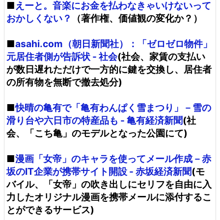
■
えーと。音楽にお金を払わなきゃいけないって
おかしくない？
（著作権、価値観の変化か？）
■
asahi.com（朝日新聞社）：「ゼロゼロ物件」
元居住者側が告訴状 - 社会
(社会、家賃の支払い
が数日遅れただけで一方的に鍵を交換し、居住者
の所有物を無断で撤去処分)
■
快晴の亀有で「亀有わんぱく雪まつり」－雪の
滑り台や六日市の特産品も - 亀有経済新聞
(社
会、「こち亀」のモデルとなった公園にて)
■
漫画「女帝」のキャラを使ってメール作成－赤
坂のIT企業が携帯サイト開設 - 赤坂経済新聞
(モ
バイル、「女帝」の吹き出しにセリフを自由に入
力したオリジナル漫画を携帯メールに添付するこ
とができるサービス)