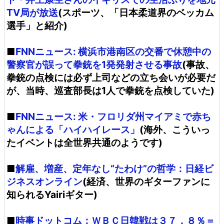
TV局が放送
(スポーツ、「日本柔道界のベッカム
選手」と紹介)
■
FNNニュース: 横浜市港南区の交番で休憩中の
警察官が誤って拳銃を1発発射させる事故
(事故、
拳銃の点検には必ず上司などの立ち会いが必要だ
が、当時、巡査部長は1人で拳銃を点検していた)
■
FNNニュース: 米・フロリダ州マイアミで赤ち
ゃんによる「ハイハイレース」
(海外、こういっ
たイベントは全世界共通のようです)
■
解雇、増産、定年なし“たわけ”の哲学：日経ビ
ジネスオンライン
(経済、世界のギターファンに
知られるYairiギター)
■
時事ドットコム：ＷＢＣ日韓戦は３７．８％＝