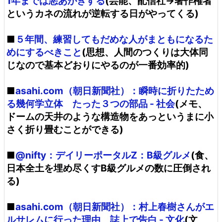
1年までは悪あがきする
(芸能、配信社→著作権者
というカネの流れが逆転する日がやってくる)
■
５年間、練習してもだめな人がまともになるた
めにするべきこと
(思想、人間のつくりは大体同
じなので基本どおりにやるのが一番効率的)
■
asahi.com（朝日新聞社）：瞬時に折りたため
る幾何学立体 たった３つの部品 - 社会
(メモ、
ドームの天井のような構造物をあっというまに小
さく折り畳むことができる)
■
@nifty：デイリーポータルZ：B級グルメ
(食、
日本全土を埋め尽くすB級グルメの数に圧倒され
る)
■
asahi.com（朝日新聞社）：村上春樹さんがエ
ルサレムに行った理由 誌上で告白 - 文化
(文