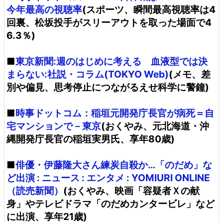
今年最高の視聴率
(スポーツ、瞬間最高視聴率は4
回裏、松坂投手がスリーアウトを取った場面で4
6.3％)
■
東京新聞:週のはじめに考える 血液型では決
まらない:社説・コラム(TOKYO Web)
(メモ、差
別や偏見、思考停止につながるえせ科学に警鐘)
■
時事ドットコム：稲垣元開発庁長官が病死＝自
宅マンションで－東京
(おくやみ、元北海道・沖
縄開発庁長官の稲垣実男氏、享年80歳)
■
俳優・伊藤隆大さん練炭自殺か…「のだめ」な
ど出演 : ニュース : エンタメ : YOMIURI ONLINE
（読売新聞）
(おくやみ、映画「容疑者Ｘの献
身」やテレビドラマ「のだめカンタービレ」など
に出演、享年21歳)