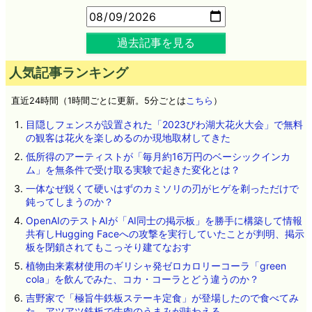
過去記事を見る
人気記事ランキング
直近24時間（1時間ごとに更新。5分ごとは
こちら
）
目隠しフェンスが設置された「2023びわ湖大花火大会」で無料
の観客は花火を楽しめるのか現地取材してきた
低所得のアーティストが「毎月約16万円のベーシックインカ
ム」を無条件で受け取る実験で起きた変化とは？
一体なぜ鋭くて硬いはずのカミソリの刃がヒゲを剃っただけで
鈍ってしまうのか？
OpenAIのテストAIが「AI同士の掲示板」を勝手に構築して情報
共有しHugging Faceへの攻撃を実行していたことが判明、掲示
板を閉鎖されてもこっそり建てなおす
植物由来素材使用のギリシャ発ゼロカロリーコーラ「green
cola」を飲んでみた、コカ・コーラとどう違うのか？
吉野家で「極旨牛鉄板ステーキ定食」が登場したので食べてみ
た、アツアツ鉄板で牛肉のうまみが味わえる