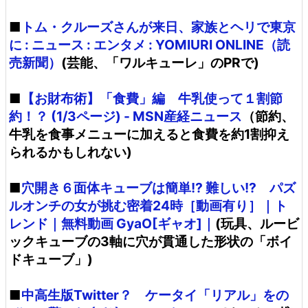
■
トム・クルーズさんが来日、家族とヘリで東京
に : ニュース : エンタメ : YOMIURI ONLINE（読
売新聞）
(芸能、「ワルキューレ」のPRで)
■
【お財布術】「食費」編 牛乳使って１割節
約！？ (1/3ページ) - MSN産経ニュース
（節約、
牛乳を食事メニューに加えると食費を約1割抑え
られるかもしれない)
■
穴開き６面体キューブは簡単!? 難しい!? パズ
ルオンチの女が挑む密着24時［動画有り］｜ト
レンド｜無料動画 GyaO[ギャオ]｜
(玩具、ルービ
ックキューブの3軸に穴が貫通した形状の「ボイ
ドキューブ」)
■
中高生版Twitter？ ケータイ「リアル」をの