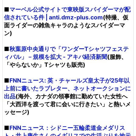
■
マーベル公式サイトで東映版スパイダーマが配
信されている件 | anti.dmz-plus.com
(特撮、仮
面ライダーの雑魚キャラのようなスパイダーマ
ン)
■
秋葉原中央通りで「ワンダーTシャツフェステ
ィバル」－規模を拡大 - アキバ経済新聞
(服飾、
「やらないか」Tシャツも販売)
■
FNNニュース: 英・チャールズ皇太子が25年以
上前に書いたラブレター、ネットオークションに
出品
(海外、カナダの領事館に勤めていた女性へ
「大西洋を渡って君に会いに行きたい」と熱いメ
ッセージ)
■
FNNニュース：シドニー五輪柔道金メダリス
ト・井上康生さんのイギリスでの生活ぶりを地元