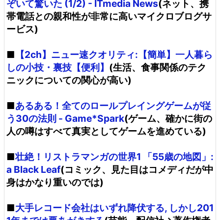
ぞいて驚いた (1/2) - ITmedia News
(ネット、携
帯電話との親和性が非常に高いマイクロブログサ
ービス)
■
【2ch】ニュー速クオリティ:【簡単】一人暮ら
しの小技・裏技【便利】
(生活、食事関係のテク
ニックについての関心が高い)
■
あるある！全てのロールプレイングゲームが従
う30の法則 - Game*Spark
(ゲーム、確かに街の
人の噂はすべて真実としてゲームを進めている)
■
壮絶！リストラマンガの世界1 「55歳の地図」:
a Black Leaf
(コミック、見た目はコメディだが中
身はかなり重いのでは)
■
大手レコード会社はいずれ降伏する, しかし201