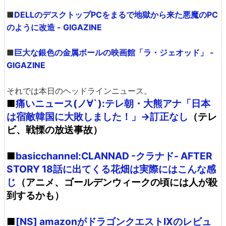
■
DELLのデスクトップPCをまるで地獄から来た悪魔のPC
のように改造 - GIGAZINE
■
巨大な銀色の金属ボールの映画館「ラ・ジェオッド」 -
GIGAZINE
それでは本日のヘッドラインニュース。
■
痛いニュース(ノ∀`):テレ朝・大熊アナ「日本
は宿敵韓国に大敗しました！」→訂正なし
（テレ
ビ、戦慄の放送事故）
■
basicchannel:CLANNAD -クラナド- AFTER
STORY 18話に出てくる花畑は実際にはこんな感
じ
（アニメ、ゴールデンウィークの頃には人が殺
到するかも）
■
[NS] amazonがドラゴンクエストIXのレビュ