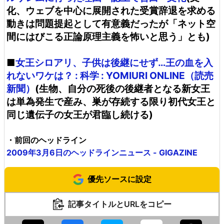
化、ウェブを中心に展開された受賞辞退を求める
動きは問題提起として有意義だったが「ネット空
間にはびこる正論原理主義を怖いと思う」とも)
■
女王シロアリ、子供は後継にせず…王の血を入
れないワケは？ : 科学 : YOMIURI ONLINE（読売
新聞）
(生物、自分の死後の後継者となる新女王
は単為発生で産み、巣が存続する限り初代女王と
同じ遺伝子の女王が君臨し続ける)
・前回のヘッドライン
2009年3月6日のヘッドラインニュース - GIGAZINE
優先ソースに設定
記事タイトルとURLをコピー