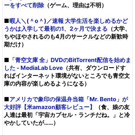
ーをすべて削除
（ゲーム、理由は不明）
■
暇人＼(＾o＾)／速報 大学生活を楽しめるかど
うかは入学して最初の1、2ヶ月で決まる
（大学、
ちやほやされるのも4月のサークルなどの新歓時
期だけ）
■
「青空文庫 全」DVDのBitTorrent配信を始めま
した - MediaLab Love
（共有、ダウンロードす
ればインターネット環境がないところでも青空文
庫の内容が楽しめるようになる）
■
アメリカで象印の保温弁当箱「Mr. Bento」が
大好評【米amazon顧客レビュー】
（食、娘の友
人達は最初「宇宙カプセル・ランチだね。」と冷
やかしていたが……）