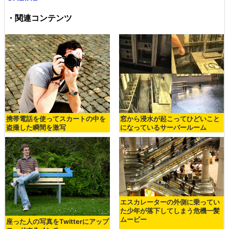
・関連コンテンツ
携帯電話を使ってスカートの中を
窓から浸水が起こってひどいこと
盗撮した瞬間を激写
になっているサーバールーム
エスカレーターの外側に乗ってい
た少年が落下してしまう危機一髪
ムービー
座った人の写真をTwitterにアップ