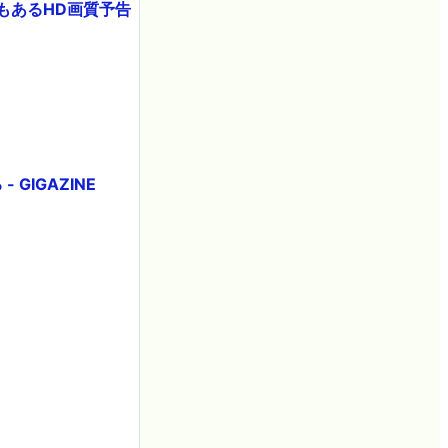
16秒もあるHD画質予告
IGAZINE