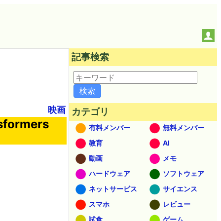
記事検索
映画
カテゴリ
rmers
有料メンバー
無料メンバー
教育
AI
動画
メモ
ハードウェア
ソフトウェア
ネットサービス
サイエンス
スマホ
レビュー
試食
ゲーム