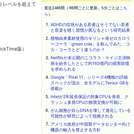
うレベルを超えて
直近24時間（1時間ごとに更新。5分ごとは
こち
ら
）
ADHDの症状がある若者はそうでない若者
と音楽を聴く習慣が異なるという研究結果
植物由来素材使用のギリシャ発ゼロカロリ
ーコーラ「green cola」を飲んでみた、コ
ckTime版）
カ・コーラとどう違うのか？
Netflixが未公開のニコラス・ケイジ主演映
画を紛失したとして約160億円の損害賠償
を求められる
Google「Pixel 11」シリーズ4機種の詳細
スペックが流出、全モデルにTensor G6を
搭載か
Intelが2年延長保証の対象CPUを発表、ク
ラッシュ多発CPUの無償交換が可能に
がん細胞が自らDNAを壊して進化している
可能性が研究によって指摘される
アメリカ政府が中国製データセンター向け
機器の輸入を禁止する方針