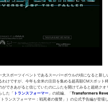
一大スポーツイベントであるスーパーボウルの頃になると新し
るわけですが、今年も全米の注目を集める超高額CMスポット
のができあがると信じていたのにふたを開けてみると超絶クオ
らした「
トランスフォーマー
」の続編、「
Transformers Reven
「トランスフォーマー：戦死者の復讐」）の公式予告編が登場