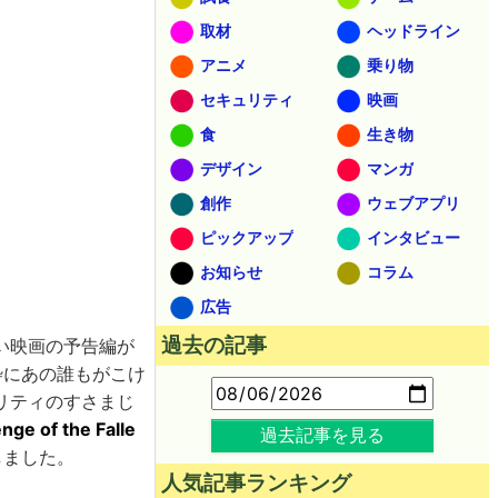
取材
ヘッドライン
アニメ
乗り物
セキュリティ
映画
食
生き物
デザイン
マンガ
創作
ウェブアプリ
ピックアップ
インタビュー
お知らせ
コラム
広告
過去の記事
い映画の予告編が
枠にあの誰もがこけ
リティのすさまじ
ge of the Falle
過去記事を見る
しました。
人気記事ランキング