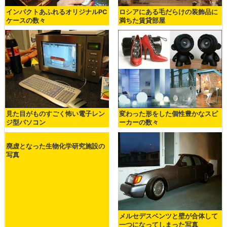
インパクトあふれるオリジナルPC
ロシアにある毛だらけの装飾品に
ケースの数々
満ちた賃貸部屋
見た目がものすごく怖い電子レン
変わった形をした個性豊かなスピ
ジ型パソコン
ーカーの数々
廃虚となった生物化学研究施設の
写真
メルセデスベンツと壁が合体して
一つになってしまった写真