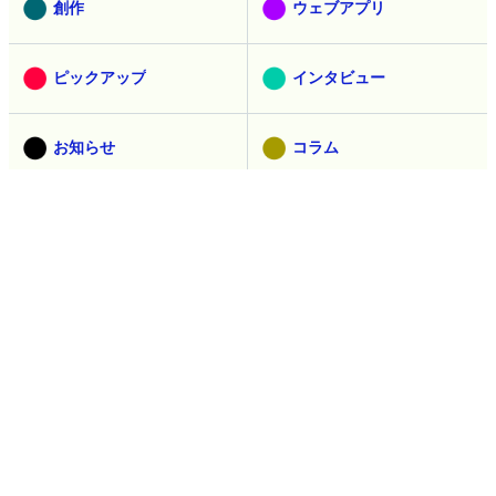
創作
ウェブアプリ
ピックアップ
インタビュー
お知らせ
コラム
広告
過去の記事
過去記事を見る
人気記事ランキング
直近24時間（1時間ごとに更新。5分ごとは
こちら
）
植物由来素材使用のギリシャ発ゼロカロリーコーラ「green