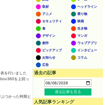
取材
ヘッドライン
アニメ
乗り物
セキュリティ
映画
食
生き物
デザイン
マンガ
創作
ウェブアプリ
ピックアップ
インタビュー
お知らせ
コラム
広告
過去の記事
発表を行いました
ox360を上回っ
過去記事を見る
外でぶつかった時期と
人気記事ランキング
。