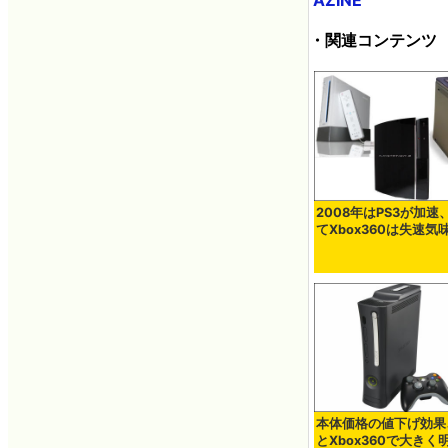
・関連コンテンツ
2008年はPS3が加速
てXbox360は失速気
本体価格の値下げ効果、
とXbox360で大きく