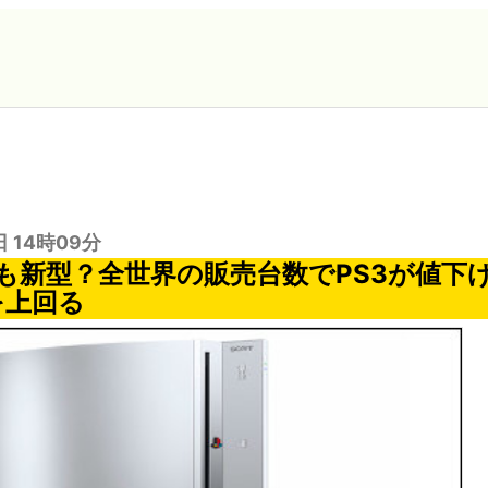
日 14時09分
も新型？全世界の販売台数でPS3が値下
0を上回る