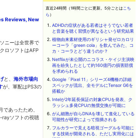
直近24時間（1時間ごとに更新。5分ごとは
こち
ら
）
mes Reviews, New
ADHDの症状がある若者はそうでない若者
と音楽を聴く習慣が異なるという研究結果
植物由来素材使用のギリシャ発ゼロカロリ
、ソニーは全世界で
ーコーラ「green cola」を飲んでみた、コ
クロソフトはAFP
カ・コーラとどう違うのか？
Netflixが未公開のニコラス・ケイジ主演映
画を紛失したとして約160億円の損害賠償
を求められる
げ
と、
海外市場向
Google「Pixel 11」シリーズ4機種の詳細
スペックが流出、全モデルにTensor G6を
す
が、軍配はPS3の
搭載か
Intelが2年延長保証の対象CPUを発表、ク
ラッシュ多発CPUの無償交換が可能に
6月であったため、
がん細胞が自らDNAを壊して進化している
rayソフトの視聴
可能性が研究によって指摘される
フルカラーで見える暗視ゴーグルを可能に
する技術が開発される、ただし実用化には