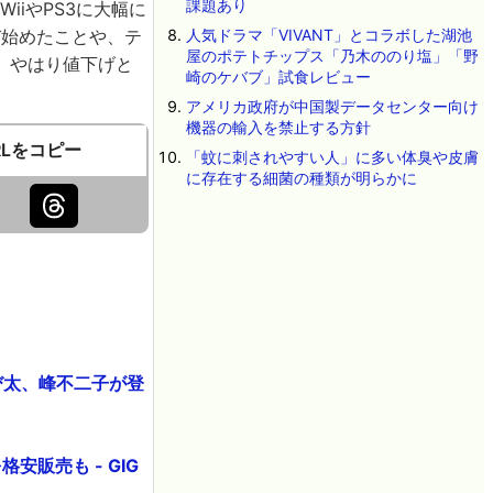
課題あり
iやPS3に大幅に
び始めたことや、テ
人気ドラマ「VIVANT」とコラボした湖池
屋のポテトチップス「乃木ののり塩」「野
、やはり値下げと
崎のケバブ」試食レビュー
アメリカ政府が中国製データセンター向け
機器の輸入を禁止する方針
RLをコピー
「蚊に刺されやすい人」に多い体臭や皮膚
に存在する細菌の種類が明らかに
び太、峰不二子が登
安販売も - GIG