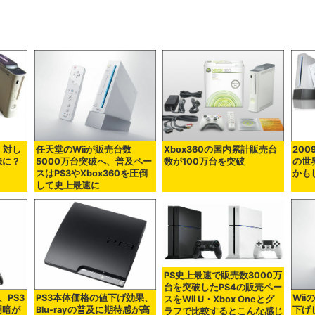
、対し
任天堂のWiiが販売台数
Xbox360の国内累計販売台
20
味に？
5000万台突破へ、普及ペー
数が100万台を突破
の世
スはPS3やXbox360を圧倒
かも
して史上最速に
PS史上最速で販売数3000万
台を突破したPS4の販売ペー
PS3
PS3本体価格の値下げ効果、
Wi
スをWii U・Xbox Oneとグ
明暗が
Blu-rayの普及に期待感が高
下げ
ラフで比較するとこんな感じ