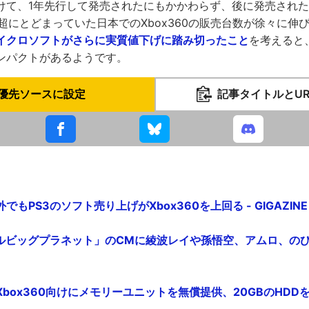
て、1年先行して発売されたにもかかわらず、後に発売されたWi
超にとどまっていた日本でのXbox360の販売台数が徐々に伸
イクロソフトがさらに実質値下げに踏み切ったこと
を考えると
ンパクトがあるようです。
優先ソースに設定
記事タイトルとU
もPS3のソフト売り上げがXbox360を上回る - GIGAZINE
トルビッグプラネット」のCMに綾波レイや孫悟空、アムロ、の
box360向けにメモリーユニットを無償提供、20GBのHDDを格