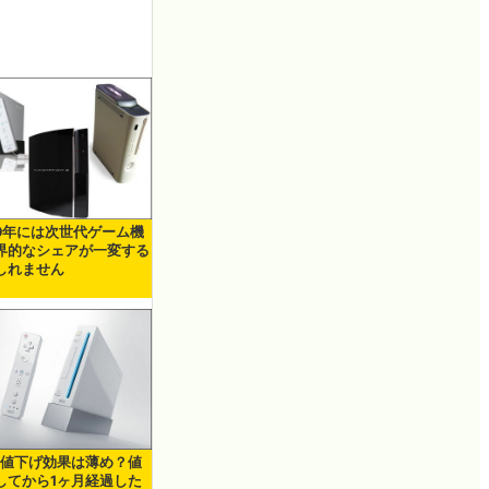
09年には次世代ゲーム機
界的なシェアが一変する
しれません
iの値下げ効果は薄め？値
してから1ヶ月経過した