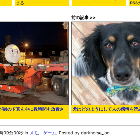
まる
PS
前の記事 >>
が街のド真ん中に数時間も放置さ
犬はどのようにして人の感情を読
4時09分00秒
in
メモ
,
ゲーム
, Posted by darkhorse_log