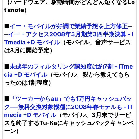
（ハードウェア、駆動時間がどんどん短くなるLe
t'snote）
■
イー・モバイルが好調で業績予想を上方修正─
─イー・アクセス2008年3月期第3四半期決算 - I
Tmedia +D モバイル
（モバイル、音声サービス
は3月に開始予定）
■
未成年のフィルタリング認知度は約7割 - ITme
dia +D モバイル
（モバイル、親から教えてもら
ったのは1割程度）
■
「ツーカーからau」でも1万円キャッシュバッ
ク──無料交換対象機種に2008年春モデルも - IT
media +D モバイル
（モバイル、3月末でサービ
スを終了するTu-Kaにキャッシュバックキャンペ
ーン）