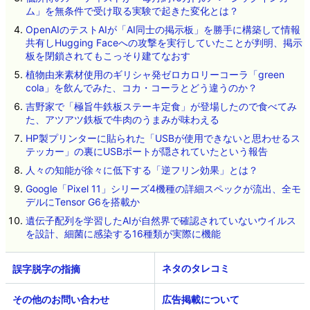
ム」を無条件で受け取る実験で起きた変化とは？
OpenAIのテストAIが「AI同士の掲示板」を勝手に構築して情報
共有しHugging Faceへの攻撃を実行していたことが判明、掲示
板を閉鎖されてもこっそり建てなおす
植物由来素材使用のギリシャ発ゼロカロリーコーラ「green
cola」を飲んでみた、コカ・コーラとどう違うのか？
吉野家で「極旨牛鉄板ステーキ定食」が登場したので食べてみ
た、アツアツ鉄板で牛肉のうまみが味わえる
HP製プリンターに貼られた「USBが使用できないと思わせるス
テッカー」の裏にUSBポートが隠されていたという報告
人々の知能が徐々に低下する「逆フリン効果」とは？
Google「Pixel 11」シリーズ4機種の詳細スペックが流出、全モ
デルにTensor G6を搭載か
遺伝子配列を学習したAIが自然界で確認されていないウイルス
を設計、細菌に感染する16種類が実際に機能
ネタのタレコミ
その他のお問い合わせ
広告掲載について