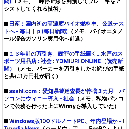
聞)
（メモ、一時停止線を判別してブレーキをア
シストしてくれる技術）
■
日産：国内初の高濃度バイオ燃料車、公道テス
トへ - 毎日ｊｐ(毎日新聞)
（メモ、バイオエタノ
ール混合ガソリン実用化へ前進）
■
１３年前の万引き、謝罪の手紙届く…水戸のス
ポーツ用品店 : 社会 : YOMIURI ONLINE（読売新
聞）
（メモ、パーカーを万引きしたお詫びの手紙
と共に1万円札が届く）
■
asahi.com：愛知県警巡査長が停職３カ月 パ
ソコンにウィニー導入 - 社会
（メモ、私物パソコ
ンで公務を行った上にWinnyを導入していた）
■
Windows版100ドルノートPC、年内登場か - I
Tmedia News
（ハードウェア、「EeePC」より