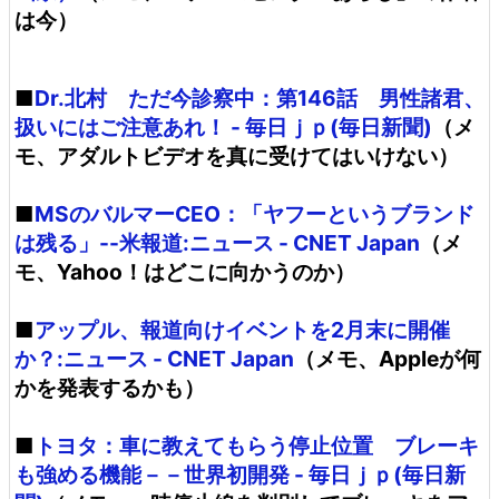
は今）
■
Dr.北村 ただ今診察中：第146話 男性諸君、
扱いにはご注意あれ！ - 毎日ｊｐ(毎日新聞)
（メ
モ、アダルトビデオを真に受けてはいけない）
■
MSのバルマーCEO：「ヤフーというブランド
は残る」--米報道:ニュース - CNET Japan
（メ
モ、Yahoo！はどこに向かうのか）
■
アップル、報道向けイベントを2月末に開催
か？:ニュース - CNET Japan
（メモ、Appleが何
かを発表するかも）
■
トヨタ：車に教えてもらう停止位置 ブレーキ
も強める機能－－世界初開発 - 毎日ｊｐ(毎日新