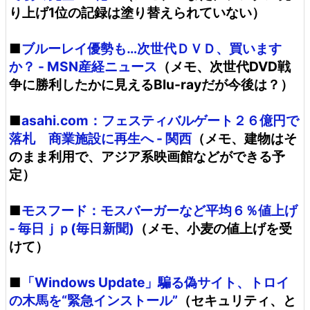
り上げ1位の記録は塗り替えられていない）
■
ブルーレイ優勢も…次世代ＤＶＤ、買います
か？ - MSN産経ニュース
（メモ、次世代DVD戦
争に勝利したかに見えるBlu-rayだが今後は？）
■
asahi.com：フェスティバルゲート２６億円で
落札 商業施設に再生へ - 関西
（メモ、建物はそ
のまま利用で、アジア系映画館などができる予
定）
■
モスフード：モスバーガーなど平均６％値上げ
- 毎日ｊｐ(毎日新聞)
（メモ、小麦の値上げを受
けて）
■
「Windows Update」騙る偽サイト、トロイ
の木馬を“緊急インストール”
（セキュリティ、と