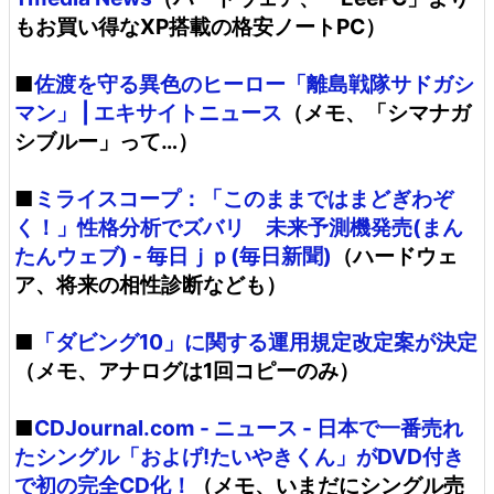
もお買い得なXP搭載の格安ノートPC）
■
佐渡を守る異色のヒーロー「離島戦隊サドガシ
マン」 | エキサイトニュース
（メモ、「シマナガ
シブルー」って…）
■
ミライスコープ：「このままではまどぎわぞ
く！」性格分析でズバリ 未来予測機発売(まん
たんウェブ) - 毎日ｊｐ(毎日新聞)
（ハードウェ
ア、将来の相性診断なども）
■
「ダビング10」に関する運用規定改定案が決定
（メモ、アナログは1回コピーのみ）
■
CDJournal.com - ニュース - 日本で一番売れ
たシングル「およげ!たいやきくん」がDVD付き
で初の完全CD化！
（メモ、いまだにシングル売