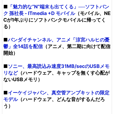
■
「魅力的な“N”端末も出てくる」──ソフトバン
ク 孫社長 - ITmedia +D モバイル
（モバイル、NE
Cが1年ぶりにソフトバンクモバイルに帰ってく
る）
■
バンダイチャンネル、アニメ「涼宮ハルヒの憂
鬱」全14話を配信
（アニメ、第二期に向けて配信
開始）
■
ソニー、最高読込み速度31MB/secのUSBメモ
リなど
（ハードウェア、キャップを無くす心配が
ないUSBメモリ）
■
イーケイジャパン、真空管アンプキットの限定
モデル
（ハードウェア、どんな音がするんだろ
う）