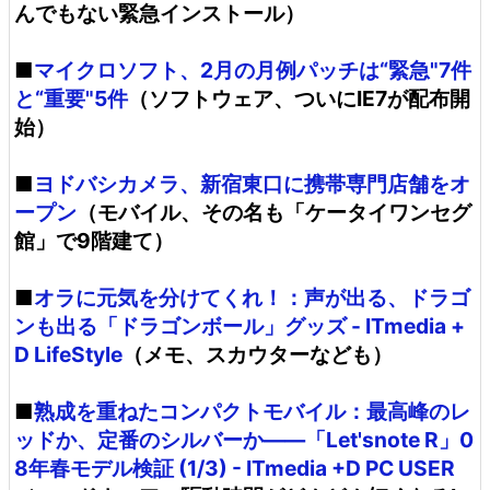
んでもない緊急インストール）
■
マイクロソフト、2月の月例パッチは“緊急"7件
と“重要"5件
（ソフトウェア、ついにIE7が配布開
始）
■
ヨドバシカメラ、新宿東口に携帯専門店舗をオ
ープン
（モバイル、その名も「ケータイワンセグ
館」で9階建て）
■
オラに元気を分けてくれ！：声が出る、ドラゴ
ンも出る「ドラゴンボール」グッズ - ITmedia +
D LifeStyle
（メモ、スカウターなども）
■
熟成を重ねたコンパクトモバイル：最高峰のレ
ッドか、定番のシルバーか――「Let'snote R」0
8年春モデル検証 (1/3) - ITmedia +D PC USER