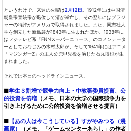
というわけで、来週の火曜は
2月12日
。1912年には中国清
朝皇帝宣統帝が退位して清が滅亡し、その翌年にはブラジ
ャーの特許がアメリカで取得されました。また、同志社大
学を創立した新島襄が1843年に生まれたほか、1938年に
はフジテレビ系「FNNスーパーニュース」のコメンテータ
ーとしておなじみの木村太郎が、そして1941年にはアニメ
「マジンガーZ」の主人公兜甲児役を演じた石丸博也が生
まれました。
それでは本日のヘッドラインニュース。
■
学生３割増で競争力向上・中教審委員提言、公
的投資を倍増
（メモ、日本の大学の国際競争力を
引き上げるために公的投資を倍増させる提言）
■
【あの人は今こうしている】すがやみつる（漫
画家）
（メモ、「ゲームセンターあらし」の作者