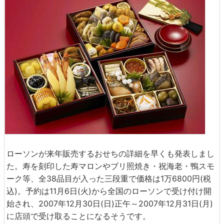
ローソンが来年販売するおせちの詳細を早くも発表しまし
た。寿を刻印した寿マロンやブリ照焼き・祝海老・鴨スモ
ーク等、全38品目が入った三段重で価格は1万6800円(税
込)。予約は11月6日(火)から全国のローソンで受け付け開
始され、2007年12月30日(日)正午～2007年12月31日(月)
に店頭で受け取ることになるそうです。