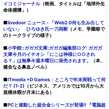
イコミジャーナル
（映画、タイトルは「地球外生
命体捕獲」）
■
livedoor ニュース - 「Web2.0何も生み出して
いない」 ひろゆき氏一刀両断
（メモ、学園祭で
のトークライブの様子）
■
小学館::ガガガ文庫:ガガガ編集部ログ: ガガガ
文庫今月のイチオシ「にこは神様に○○され
る？」は無事今週木曜日に発売されます。
（本、
健全なる鼻血ノベル）
■
ITmedia +D Games：ところで年末商戦って何
だ？ (1-2)
（ビジネス、アメリカでは10月から大
規模休暇が月末にある）
■
PCと連動した超合金シリーズが登場!! 『電脳超