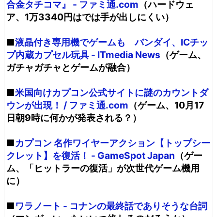
合金タチコマ』 - ファミ通.com
（ハードウェ
ア、1万3340円はでは手が出しにくい）
■
液晶付き専用機でゲームも バンダイ、ICチッ
プ内蔵カプセル玩具 - ITmedia News
（ゲーム、
ガチャガチャとゲームが融合）
■
米国向けカプコン公式サイトに謎のカウントダ
ウンが出現！ / ファミ通.com
（ゲーム、10月17
日朝9時に何かが発表される？）
■
カプコン 名作ワイヤーアクション【トップシー
クレット】を復活！ - GameSpot Japan
（ゲー
ム、「ヒットラーの復活」が次世代ゲーム機用
に）
■
ワラノート - コナンの最終話でありそうな台詞