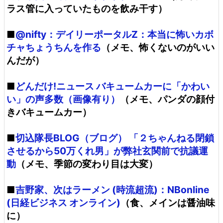
ラス管に入っていたものを飲み干す）
■
@nifty：デイリーポータルZ：本当に怖いカボ
チャちょうちんを作る
（メモ、怖くないのがいい
んだが）
■
どんだけ!ニュース バキュームカーに「かわい
い」の声多数（画像有り）
（メモ、パンダの顔付
きバキュームカー）
■
切込隊長BLOG（ブログ） 「２ちゃんねる閉鎖
させるから50万くれ男」が弊社玄関前で抗議運
動
（メモ、季節の変わり目は大変）
■
吉野家、次はラーメン (時流超流)：NBonline
(日経ビジネス オンライン)
（食、メインは醤油味
に）