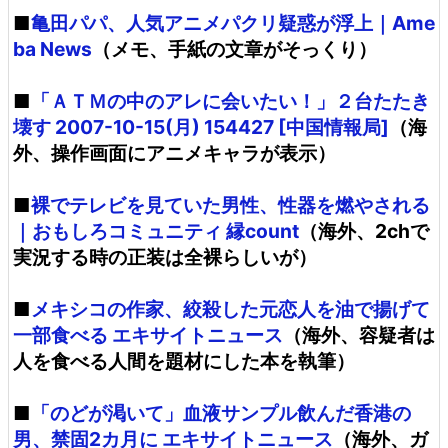
■
亀田パパ、人気アニメパクリ疑惑が浮上｜Ame
ba News
（メモ、手紙の文章がそっくり）
■
「ＡＴＭの中のアレに会いたい！」２台たたき
壊す 2007-10-15(月) 154427 [中国情報局]
（海
外、操作画面にアニメキャラが表示）
■
裸でテレビを見ていた男性、性器を燃やされる
｜おもしろコミュニティ 縁count
（海外、2chで
実況する時の正装は全裸らしいが）
■
メキシコの作家、絞殺した元恋人を油で揚げて
一部食べる エキサイトニュース
（海外、容疑者は
人を食べる人間を題材にした本を執筆）
■
「のどが渇いて」血液サンプル飲んだ香港の
男、禁固2カ月に エキサイトニュース
（海外、ガ