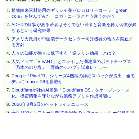
植物由来素材使用のギリシャ発ゼロカロリーコーラ「green
cola」を飲んでみた、コカ・コーラとどう違うのか？
ADHDの症状がある若者はそうでない若者と音楽を聴く習慣が異
なるという研究結果
アメリカ政府が中国製データセンター向け機器の輸入を禁止す
る方針
人々の知能が徐々に低下する「逆フリン効果」とは？
人気ドラマ「VIVANT」とコラボした湖池屋のポテトチップス
「乃木ののり塩」「野崎のケバブ」試食レビュー
Google「Pixel 11」シリーズ4機種の詳細スペックが流出、全モ
デルにTensor G6を搭載か
Cloudflareが社内AI基盤「Cloudflare OS」をオープンソース
化、機密情報を守りながら業務アプリを作成可能に
2026年8月5日のヘッドラインニュース
合計月間インストール数20億回超の人気npmパッケージ群を狙
った大規模サプライチェーン攻撃が発生
Microsoftが従業員によるAI利用を制限する動きに出る