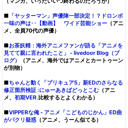
（マンガ、いったいいつ終わるのだろうか）
■
「ヤッターマン」声優陣一部決定！？ドロンボ
一味の声は･･【動画】 ワイド芸能ショー
（アニ
メ、全員70代の声優）
■
お茶妖精：海外アニメファンが語る「アニメを
見てて親に言われたこと」 - livedoor Blog（ブ
ログ）
（アニメ、海外ではアニメとカートゥーン
が別物）
■
ちゃんと動く「プリキュア5」新EDのさらなる
修正箇所検証 :にゅーあきばどっとこむ
（アニ
メ、
初期VER.
比較するとよくわかる）
■
VIPPERな俺 - アニメ「こどものじかん」ED曲
がパクリ疑惑
（アニメ、うーん似てる）