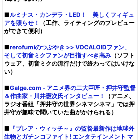
■
ルミナス・カンデラ・LED！ 美しくフィギュ
アを照らせ！
（工作、ライティングのプレビュー
ができて便利）
■
rerofumiのつぶやき >> VOCALOIDファン、
そして初音ミクファンが目指すべき高み
（ソフト
ウェア、初音ミクの流行だけで終わってはいけな
い）
■
Galge.com - アニメ界の二大巨匠・押井守監督
＆作曲家・川井憲次氏インタビュー！
（アニメ、
ラジオ番組「押井守の世界シネマシネマ」では押
井守が趣味で聞いていた曲がかけられる）
■
『ブレア・ウィッチ～』の監督最新作は地球外
生物とガチンコファイト! エンタテインメント マ