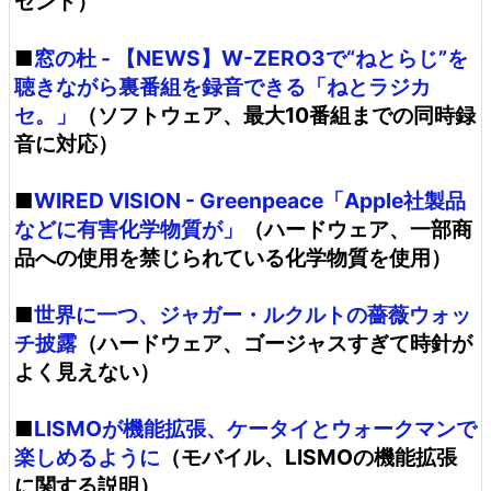
ゼント）
■
窓の杜 - 【NEWS】W-ZERO3で“ねとらじ”を
聴きながら裏番組を録音できる「ねとラジカ
セ。」
（ソフトウェア、最大10番組までの同時録
音に対応）
■
WIRED VISION - Greenpeace「Apple社製品
などに有害化学物質が」
（ハードウェア、一部商
品への使用を禁じられている化学物質を使用）
■
世界に一つ、ジャガー・ルクルトの薔薇ウォッ
チ披露
（ハードウェア、ゴージャスすぎて時針が
よく見えない）
■
LISMOが機能拡張、ケータイとウォークマンで
楽しめるように
（モバイル、LISMOの機能拡張
に関する説明）