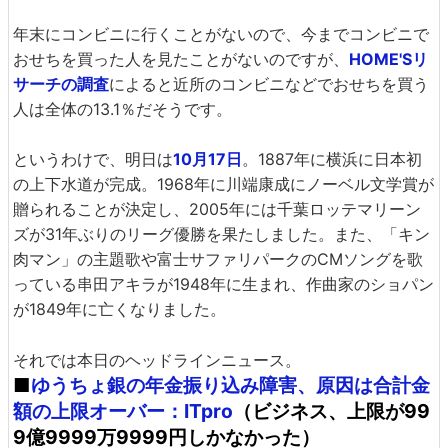
年末にコンビニに行くことがないので、今までコンビニで
おせちを買った人を見たことがないのですが、
HOME'Sリ
サーチの調査
によると近所のコンビニなどでおせちを買う
人は全体の13.1％だそうです。
というわけで、明日は
10月17日
。1887年に横浜に日本初
の上下水道が完成。1968年に川端康成にノーベル文学賞が
贈られることが決定し、2005年には千葉ロッテマリーン
ズが31年ぶりのリーグ優勝を果たしました。また、「キン
肉マン」の主題歌や富士サファリパークのCMソングを歌
っている串田アキラが1948年に生まれ、作曲家のショパン
が1849年に亡くなりました。
それでは本日のヘッドラインニュース。
■
ゆうちょ銀の年金振り込み障害、原因は合計金
額の上限オーバー：ITpro
（ビジネス、上限が99
9億9999万9999円しかなかった）