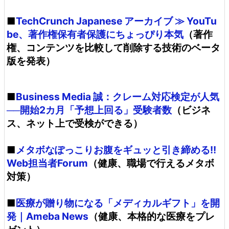
■
TechCrunch Japanese アーカイブ ≫ YouTu
be、著作権保有者保護にちょっぴり本気
（著作
権、コンテンツを比較して削除する技術のベータ
版を発表）
■
Business Media 誠：クレーム対応検定が人気
──開始2カ月「予想上回る」受験者数
（ビジネ
ス、ネット上で受検ができる）
■
メタボなぽっこりお腹をギュッと引き締める!!
Web担当者Forum
（健康、職場で行えるメタボ
対策）
■
医療が贈り物になる「メディカルギフト」を開
発｜Ameba News
（健康、本格的な医療をプレ