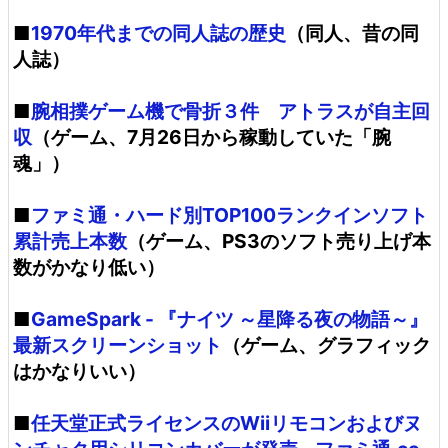
■
1970年代までの同人誌の歴史
（同人、昔の同
人誌）
■
腕相撲ゲーム機で骨折３件 アトラスが自主回
収
（ゲーム、7月26日から稼動していた「腕
魂」）
■
ファミ通・ハード別TOP100ランクインソフト
累計売上本数
（ゲーム、PS3のソフト売り上げ本
数がかなり低い）
■
GameSpark - 『ナイツ ～星降る夜の物語～』
最新スクリーンショット
（ゲーム、グラフィック
はかなりいい）
■
任天堂正式ライセンスのWiiリモコンおよびヌ