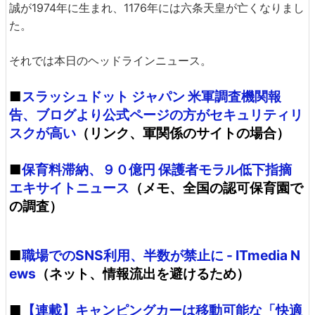
誠が1974年に生まれ、1176年には六条天皇が亡くなりまし
た。
それでは本日のヘッドラインニュース。
■
スラッシュドット ジャパン 米軍調査機関報
告、ブログより公式ページの方がセキュリティリ
スクが高い
（リンク、軍関係のサイトの場合）
■
保育料滞納、９０億円 保護者モラル低下指摘
エキサイトニュース
（メモ、全国の認可保育園で
の調査）
■
職場でのSNS利用、半数が禁止に - ITmedia N
ews
（ネット、情報流出を避けるため）
■
【連載】キャンピングカーは移動可能な「快適