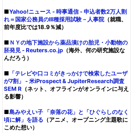
■
Yahoo!ニュース - 時事通信 - 申込者数2万人割
れ＝国家公務員のIII種採用試験－人事院
（就職、
前年度比では18.9％減）
■
ＮＹの地下施設から薬品漬けの胎児・小動物の
胚発見 - Reuters.co.jp
（海外、何の研究施設な
んだろう）
■
「テレビや口コミがきっかけで検索したユーザ
が7割」 - 米iProspect & JupiterResearch調査
SEM R
（ネット、オフラインがオンラインに与え
る影響）
■
島みやえい子 「奈落の花」と「ひぐらしのなく
頃に解」を語る
（アニメ、オープニング主題歌に
こめた想い）