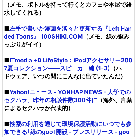
（メモ、ボトルを持って行くとカフェや本屋で給
水してくれる）
■
左手で書いた漫画を淡々と更新する『Left Han
ded Toons』 100SHIKI.COM
（メモ、線の歪み
っぷりがイイ）
■
ITmedia +D LifeStyle：iPodアクセサリー200
7夏コレクション――スピーカー編 (1-3)
（ハー
ドウェア、いつの間にこんなに出ていたんだ）
■
Yahoo!ニュース - YONHAP NEWS - 大学での
セクハラ、昨年の相談件数300件に
（海外、言葉
によるセクハラが代表的）
■
検索の利用を通じて環境保護活動にいつでも参
加できる｢緑のgoo｣開設 - プレスリリース - goo