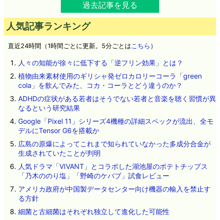
過去記事を見る
人気記事ランキング
直近24時間（1時間ごとに更新。5分ごとは
こちら
）
人々の知能が徐々に低下する「逆フリン効果」とは？
植物由来素材使用のギリシャ発ゼロカロリーコーラ「green
cola」を飲んでみた、コカ・コーラとどう違うのか？
ADHDの症状がある若者はそうでない若者と音楽を聴く習慣が異
なるという研究結果
Google「Pixel 11」シリーズ4機種の詳細スペックが流出、全モ
デルにTensor G6を搭載か
広島の原爆によってこれまで知られていなかった多成分合金が
生成されていたことが判明
人気ドラマ「VIVANT」とコラボした湖池屋のポテトチップス
「乃木ののり塩」「野崎のケバブ」試食レビュー
アメリカ政府が中国製データセンター向け機器の輸入を禁止す
る方針
細菌と古細菌はそれぞれ独立して進化した可能性