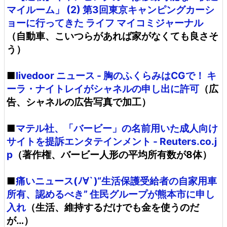
マイルーム」 (2) 第3回東京キャンピングカーシ
ョーに行ってきた ライフ マイコミジャーナル
（自動車、こいつらがあれば家がなくても良さそ
う）
■
livedoor ニュース - 胸のふくらみはCGで！ キ
ーラ・ナイトレイがシャネルの申し出に許可
（広
告、シャネルの広告写真で加工）
■
マテル社、「バービー」の名前用いた成人向け
サイトを提訴エンタテインメント - Reuters.co.j
p
（著作権、バービー人形の平均所有数が8体）
■
痛いニュース(ﾉ∀`)“生活保護受給者の自家用車
所有、認めるべき” 住民グループが熊本市に申し
入れ
（生活、維持するだけでも金を使うのだ
が…）