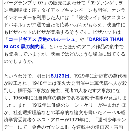
パーグランプリ 07」の販売にあわせて「ヱヴァンゲリヲ
ン新劇場版：序」タイアップキャンペーンも開催。オンラ
インオーダーを利用した人には「『綾波レイ』特大スタン
ドパネル」が抽選で当たる応募ハガキがもらえ、映画中に
もピザハットのピザが登場するそうです。ピザハットは
「
コードギアス 反逆のルルーシュ
」や「
DARKER THAN
BLACK 黒の契約者
」といったほかのアニメ作品の劇中で
も登場していますが、映画ではどのような場面に出てくる
のでしょうか。
というわけで、明日は
8月23日
。1929年に新潟市の萬代橋
が竣工され、1948年には花火大会開催中に萬代橋へ人が殺
到し、欄干落下事故が発生、死者11人をだす大事故にな
り、1950年には自衛隊の前身である警察予備隊が発足しま
した。また、1912年に俳優のジーン・ケリーが生まれたほ
か、社会選択理論などの革命的な論文を書いたノーベル経
済学賞受賞者ケネス・アローが1921年に、「週刊少年サン
デー」にて「金色のガッシュ!!」を連載中の漫画家・雷句