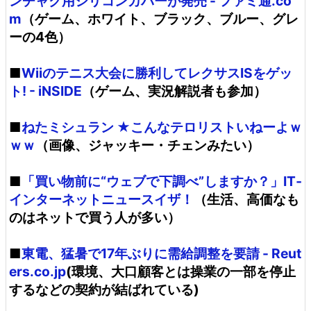
ンチャク用シリコンカバーが発売 - ファミ通.co
m
（ゲーム、ホワイト、ブラック、ブルー、グレ
ーの4色）
■
Wiiのテニス大会に勝利してレクサスISをゲッ
ト! - iNSIDE
（ゲーム、実況解説者も参加）
■
ねたミシュラン ★こんなテロリストいねーよｗ
ｗｗ
（画像、ジャッキー・チェンみたい）
■
「買い物前に“ウェブで下調べ”しますか？」IT‐
インターネットニュースイザ！
（生活、高価なも
のはネットで買う人が多い）
■
東電、猛暑で17年ぶりに需給調整を要請 - Reut
ers.co.jp
(環境、大口顧客とは操業の一部を停止
するなどの契約が結ばれている)