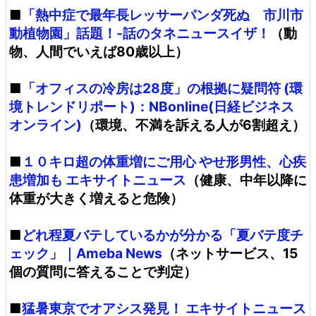
■
「熱中症で最年長レッサーパンダ死ぬ 市川市
動植物園」話題！‐話のタネニュースイザ！
（動
物、人間でいえば80歳以上）
■
「オフィスの冷房は28度」の根拠に疑問符 (環
境トレンドリポート)：NBonline(日経ビジネス
オンライン)
（環境、不満を訴える人が6割超え）
■
１０キロ超の体重増にご用心 やせ形男性、心疾
患増加も エキサイトニュース
（健康、中年以降に
体重が大きく増えると危険）
■
どれ程夏バテしているかが分かる「夏バテ度チ
ェック」｜Ameba News
（ネットサービス、15
個の質問に答えることで判定）
■
猛暑東京でオアシス発見！ エキサイトニュース