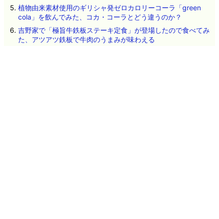
植物由来素材使用のギリシャ発ゼロカロリーコーラ「green
cola」を飲んでみた、コカ・コーラとどう違うのか？
吉野家で「極旨牛鉄板ステーキ定食」が登場したので食べてみ
た、アツアツ鉄板で牛肉のうまみが味わえる
HP製プリンターに貼られた「USBが使用できないと思わせるス
テッカー」の裏にUSBポートが隠されていたという報告
人々の知能が徐々に低下する「逆フリン効果」とは？
Google「Pixel 11」シリーズ4機種の詳細スペックが流出、全モ
デルにTensor G6を搭載か
遺伝子配列を学習したAIが自然界で確認されていないウイルス
を設計、細菌に感染する16種類が実際に機能
ネタのタレコミ
その他のお問い合わせ
広告掲載について
GIGAZINEについて
採用情報