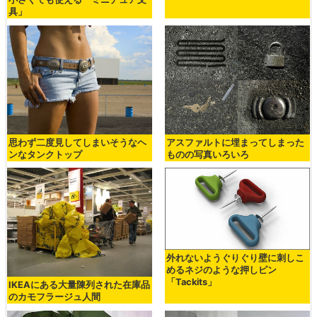
具」
思わず二度見してしまいそうなヘ
アスファルトに埋まってしまった
ンなタンクトップ
ものの写真いろいろ
外れないようぐりぐり壁に刺しこ
めるネジのような押しピン
「Tackits」
IKEAにある大量陳列された在庫品
のカモフラージュ人間