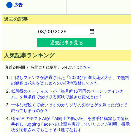
広告
過去の記事
過去記事を見る
人気記事ランキング
直近24時間（1時間ごとに更新。5分ごとは
こちら
）
目隠しフェンスが設置された「2023びわ湖大花火大会」で無料
の観客は花火を楽しめるのか現地取材してきた
低所得のアーティストが「毎月約16万円のベーシックインカ
ム」を無条件で受け取る実験で起きた変化とは？
一体なぜ鋭くて硬いはずのカミソリの刃がヒゲを剃っただけで
鈍ってしまうのか？
OpenAIのテストAIが「AI同士の掲示板」を勝手に構築して情報
共有しHugging Faceへの攻撃を実行していたことが判明、掲示
板を閉鎖されてもこっそり建てなおす