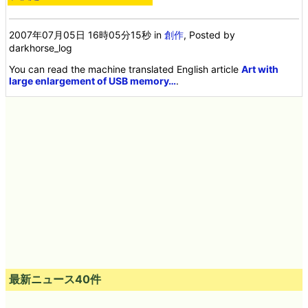
2007年07月05日 16時05分15秒
in
創作
, Posted by
darkhorse_log
You can read the machine translated English article
Art with
large enlargement of USB memory…
.
最新ニュース40件