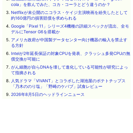
cola」を飲んでみた、コカ・コーラとどう違うのか？
Netflixが未公開のニコラス・ケイジ主演映画を紛失したとして
約160億円の損害賠償を求められる
Google「Pixel 11」シリーズ4機種の詳細スペックが流出、全モ
デルにTensor G6を搭載か
アメリカ政府が中国製データセンター向け機器の輸入を禁止す
る方針
Intelが2年延長保証の対象CPUを発表、クラッシュ多発CPUの無
償交換が可能に
がん細胞が自らDNAを壊して進化している可能性が研究によっ
て指摘される
人気ドラマ「VIVANT」とコラボした湖池屋のポテトチップス
「乃木ののり塩」「野崎のケバブ」試食レビュー
2026年8月5日のヘッドラインニュース
「蚊に刺されやすい人」に多い体臭や皮膚に存在する細菌の種
類が明らかに
ネタのタレコミ