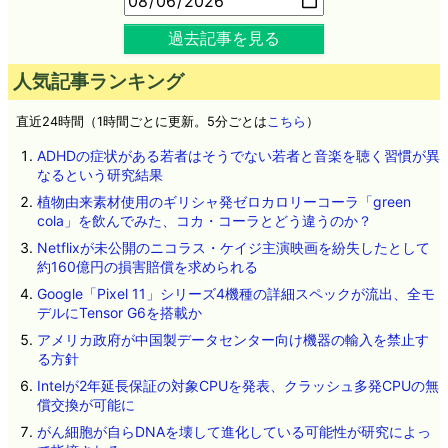
過去記事を見る
人気記事ランキング
直近24時間（1時間ごとに更新。5分ごとは
こちら
）
ADHDの症状がある若者はそうでない若者と音楽を聴く習慣が異
なるという研究結果
植物由来素材使用のギリシャ発ゼロカロリーコーラ「green
cola」を飲んでみた、コカ・コーラとどう違うのか？
Netflixが未公開のニコラス・ケイジ主演映画を紛失したとして
約160億円の損害賠償を求められる
Google「Pixel 11」シリーズ4機種の詳細スペックが流出、全モ
デルにTensor G6を搭載か
アメリカ政府が中国製データセンター向け機器の輸入を禁止す
る方針
Intelが2年延長保証の対象CPUを発表、クラッシュ多発CPUの無
償交換が可能に
がん細胞が自らDNAを壊して進化している可能性が研究によっ