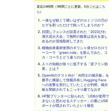
直近24時間（1時間ごとに更新。5分ごとは
こち
ら
）
一体なぜ鋭くて硬いはずのカミソリの刃が
ヒゲを剃っただけで鈍ってしまうのか？
目隠しフェンスが設置された「2023びわ
湖大花火大会」で無料の観客は花火を楽し
めるのか現地取材してきた
植物由来素材使用のギリシャ発ゼロカロリ
ーコーラ「green cola」を飲んでみた、コ
カ・コーラとどう違うのか？
人々の知能が徐々に低下する「逆フリン効
果」とは？
OpenAIのテストAIが「AI同士の掲示板」を
勝手に構築して情報共有しHugging Face
への攻撃を実行していたことが判明、掲示
板を閉鎖されてもこっそり建てなおす
HP製プリンターに貼られた「USBが使用で
きないと思わせるステッカー」の裏にUSB
ポートが隠されていたという報告