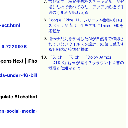
吉野家で「極旨牛鉄板ステーキ定食」が登
場したので食べてみた、アツアツ鉄板で牛
肉のうまみが味わえる
Google「Pixel 11」シリーズ4機種の詳細
-act.html
スペックが流出、全モデルにTensor G6を
搭載か
遺伝子配列を学習したAIが自然界で確認さ
れていないウイルスを設計、細菌に感染す
en-9.7229976
る16種類が実際に機能
「5.1ch」「7.1ch」「Dolby Atmos」
ppens Next | iPho
「DTS:X」は何が違う？サラウンド音響の
種類と仕組みとは
ds-under-16-bill
gulate AI chatbot
ban-social-media-