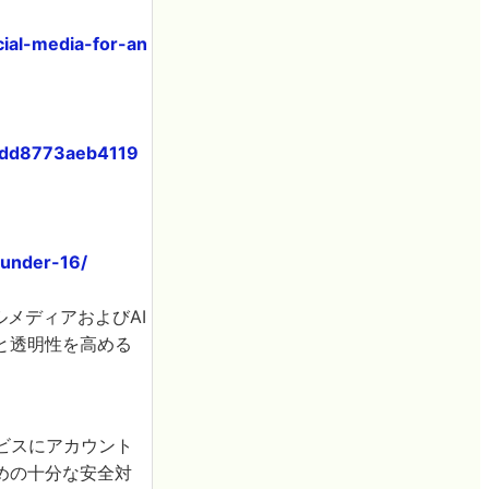
ial-media-for-an
c9dd8773aeb4119
-under-16/
ルメディアおよびAI
と透明性を高める
ビスにアカウント
めの十分な安全対