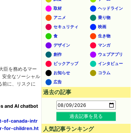
取材
ヘッドライン
アニメ
乗り物
セキュリティ
映画
食
生き物
デザイン
マンガ
創作
ウェブアプリ
ピックアップ
インタビュー
当大臣を務めるマー
お知らせ
コラム
した。安全なソーシャル
広告
る前に、リスクに
過去の記事
s and AI chatbot
過去記事を見る
-of-canada-intr
-for-children.ht
人気記事ランキング