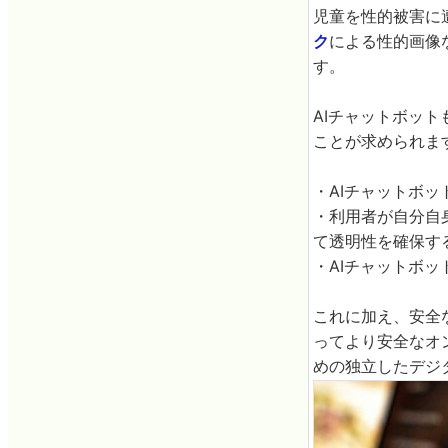
児童を性的被害に
ク
による性的画像
す。
AIチャットボッ
ことが求められま
・AIチャットボ
・利用者が自分自
て透明性を確保す
・AIチャットボ
これに加え、安全
ってより安全なオ
めの独立したデジ