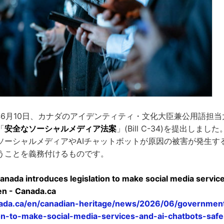
6年6月10日、カナダのアイデンティティ・文化大臣兼公用語担
「
安全なソーシャルメディア法案
」(Bill C-34)を提出しま
ソーシャルメディアやAIチャットボットが原因の被害が発生す
うことを義務付けるものです。
nada introduces legislation to make social media service
ren - Canada.ca
ada.ca/en/canadian-heritage/news/2026/06/government
on-to-make-social-media-services-and-ai-chatbots-safer