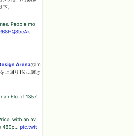
以下。
lines. People mo
m/RB8HQ8bcAk
Design Arena
のIm
2.0を上回り1位に輝き
h an Elo of 1357
rice, with an av
the 480p…
pic.twit