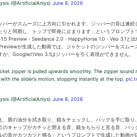
lysis (@ArtificialAnlys)
June 8, 2026
ッパーがスムーズに上方向に引かれます。ジッパーの音は連続
たりと同期し、トップで即座に止まります」というプロンプト
e 1.5 Preview・Seedance 2.0・HappyHorse 1.0・Veo 
ne 1.5 Previewが生成した動画では、ジャケットのジッパーをス
が、GoogleのVeo 3.1はジッパーを引く表現ができません。
acket zipper is pulled upwards smoothly. The zipper sound 
with the slider’s motion, stopping instantly at the top.
pic.
lysis (@ArtificialAnlys)
June 8, 2026
え、唇の油分を拭き取り、鏡をチェックし、バッグを手に取り
紅のキャップがカチッと閉まる音、鏡をちらりと見る音、バッ
ルの音がカツカツと鳴る」というプロンプトで生成した動画が以