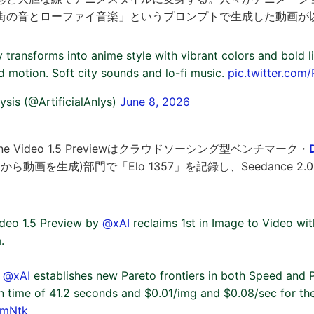
街の音とローファイ音楽」というプロンプトで生成した動画が
 transforms into anime style with vibrant colors and bold 
d motion. Soft city sounds and lo-fi music.
pic.twitter.co
lysis (@ArtificialAnlys)
June 8, 2026
gine Video 1.5 Previewはクラウドソーシング型ベンチマーク・
o(画像から動画を生成)部門で「Elo 1357」を記録し、Seedance 
deo 1.5 Preview by
@xAI
reclaims 1st in Image to Video wit
.
,
@xAI
establishes new Pareto frontiers in both Speed and P
n time of 41.2 seconds and $0.01/img and $0.08/sec for 
9mNtk