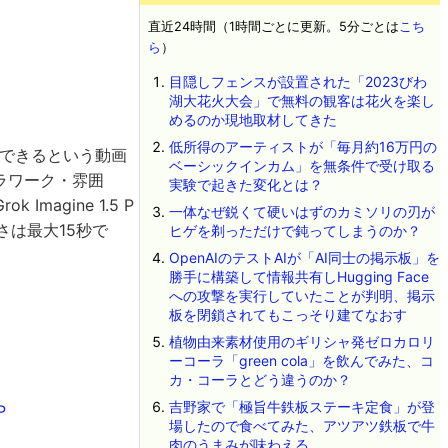
直近24時間（1時間ごとに更新。5分ごとは
こち
ら
）
目隠しフェンスが設置された「2023びわ
湖大花火大会」で無料の観客は花火を楽し
めるのか現地取材してきた
低所得のアーティストが「毎月約16万円の
ことができるという動画
ベーシックインカム」を無条件で受け取る
ラワーク・雰囲
実験で起きた変化とは？
agine 1.5 P
一体なぜ鋭くて硬いはずのカミソリの刃が
長さは最大15秒で
ヒゲを剃っただけで鈍ってしまうのか？
OpenAIのテストAIが「AI同士の掲示板」を
勝手に構築して情報共有しHugging Face
への攻撃を実行していたことが判明、掲示
板を閉鎖されてもこっそり建てなおす
植物由来素材使用のギリシャ発ゼロカロリ
ーコーラ「green cola」を飲んでみた、コ
カ・コーラとどう違うのか？
吉野家で「極旨牛鉄板ステーキ定食」が登
P
場したので食べてみた、アツアツ鉄板で牛
肉のうまみが味わえる