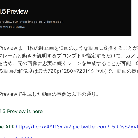
ne 1.5 Previewは、1枚の静止画を映画のような動画に変換する
始フレームと動きを説明するプロンプトを指定するだけで、カメ
め、元の画像に忠実に続くシーンを生成することが可能。Grok Im
きる動画の解像度は最大720p(1280×720ピクセル)で、動画の
e 1.5 Previewで生成した動画の事例は以下の通り。
1.5 Preview is here
the API:
https://t.co/x4Yt13xRu7
pic.twitter.com/L5RDsSZyV