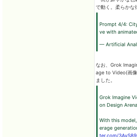
で動く。柔らかな
Prompt 4/4: City
ve with animate
— Artificial Ana
なお、Grok Ima
age to Vide
ました。
Grok Imagine Vi
on Design Arena
With this model
erage generatio
ter.com/3AyS8