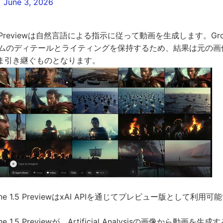
)
June 3, 2026
 1.5 Previewは自然言語による指示に従って動画を生成します。Grok Im
レームのディテールとライティングを保持するため、結果は元の
ま引き継ぐものとなります。
gine 1.5 PreviewはxAI APIを通じてプレビュー版として利用
ne 1.5 Previewが、Artificial Analysisの画像から動画を