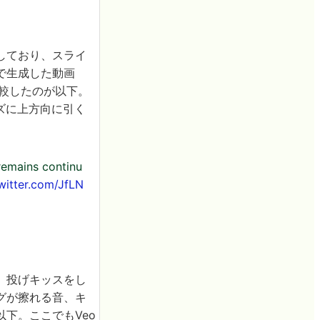
しており、スライ
で生成した動画
3.1と比較したのが以下。
ムーズに上方向に引く
remains continu
twitter.com/JfLN
、投げキッスをし
グが擦れる音、キ
下。ここでもVeo