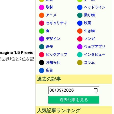
取材
ヘッドライン
アニメ
乗り物
セキュリティ
映画
食
生き物
デザイン
マンガ
創作
ウェブアプリ
magine 1.5 Previe
ピックアップ
インタビュー
ークで世界1位と2位を記
お知らせ
コラム
広告
過去の記事
過去記事を見る
人気記事ランキング