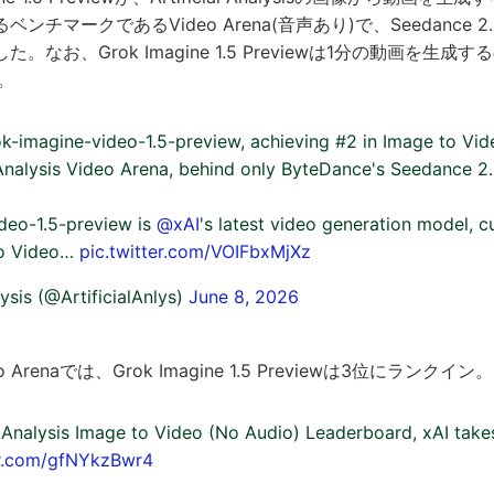
ンチマークであるVideo Arena(音声あり)で、Seedance 
なお、Grok Imagine 1.5 Previewは1分の動画を生成する
。
k-imagine-video-1.5-preview, achieving #2 in Image to Vid
l Analysis Video Arena, behind only ByteDance's Seedance 2.
deo-1.5-preview is
@xAI
's latest video generation model, c
to Video…
pic.twitter.com/VOIFbxMjXz
lysis (@ArtificialAnlys)
June 8, 2026
Arenaでは、Grok Imagine 1.5 Previewは3位にランクイン。
al Analysis Image to Video (No Audio) Leaderboard, xAI tak
er.com/gfNYkzBwr4