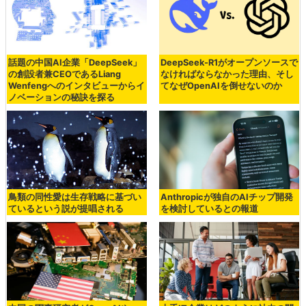
話題の中国AI企業「DeepSeek」
DeepSeek-R1がオープンソースで
の創設者兼CEOであるLiang
なければならなかった理由、そし
Wenfengへのインタビューからイ
てなぜOpenAIを倒せないのか
ノベーションの秘訣を探る
鳥類の同性愛は生存戦略に基づい
Anthropicが独自のAIチップ開発
ているという説が提唱される
を検討しているとの報道