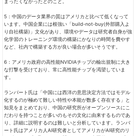
まったくなかったとのこと。
5：中国のデータ業界の質はアメリカと比べて低くなって
います。中国企業には根強い「build-not-buy(外部購入よ
り自社構築)」文化があり、環境やデータは研究者自身が強
化学習のトレーニング環境の構築にかなりの時間を費やす
など、社内で構築する方が良い場合が多いそうです。
6：アメリカ政府の高性能NVIDIAチップの輸出規制に大き
な打撃を受けており、常に高性能チップを渇望していま
す。
ランバート氏は「中国には西洋の意思決定方法ではモデル
化するのが極めて難しい特性や本能が数多く存在する」と
知見をまとめており、中国の研究所がオープンソースにこ
だわりを持つことが多いのもその文化に由来するものであ
り、詳細に説明するのは難しいと分析しています。ランバ
ート氏はアメリカ人AI研究者としてアメリカがAI研究のリ