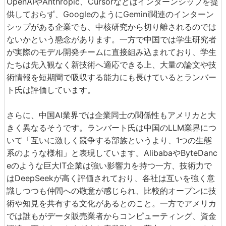
OpenAIやAnthropic、Cursorなどはインターンシップを提
供しておらず、GoogleのようにGemini関連のインターン
シップがある企業でも、中核研究から切り離されるのでは
ないかという懸念があります。一方で中国では学生研究者
が実際のモデル開発チームに直接組み込まれており、学生
たちは先入観なく新技術へ適応できる上、大量の論文や技
術情報を短期間で吸収する能力にも長けているとランバー
ト氏は評価しています。
さらに、中国AI業界では企業同士の関係性もアメリカと大
きく異なるそうです。ランバート氏は中国のLLM業界につ
いて「互いに激しく競争する部族というより、1つの生態
系のような様相」と表現しています。AlibabaやByteDanc
eのような巨大IT企業は強い影響力を持つ一方、技術力で
はDeepSeekが高く評価されており、各社は互いを強く意
識しつつも仲間への敬意が感じられ、比較的オープンに技
術や知見を共有する文化があるとのこと。一方でアメリカ
では誰もがデータ販売業者からコンピューティング、資金