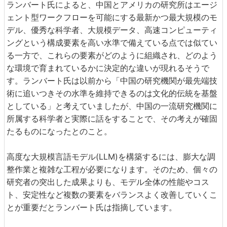
ランバート氏によると、中国とアメリカの研究所はエージ
ェント型ワークフローを可能にする最新かつ最大規模のモ
デル、優秀な科学者、大規模データ、高速コンピューティ
ングという構成要素を高い水準で備えている点では似てい
る一方で、これらの要素がどのように組織され、どのよう
な環境で育まれているかに決定的な違いが現れるそうで
す。ランバート氏は以前から「中国の研究機関が最先端技
術に追いつきその水準を維持できるのは文化的伝統を基盤
としている」と考えていましたが、中国の一流研究機関に
所属する科学者と実際に話をすることで、その考えが確固
たるものになったとのこと。
高度な大規模言語モデル(LLM)を構築するには、膨大な調
整作業と複雑な工程が必要になります。そのため、個々の
研究者の突出した成果よりも、モデル全体の性能やコス
ト、安定性など複数の要素をバランスよく改善していくこ
とが重要だとランバート氏は指摘しています。