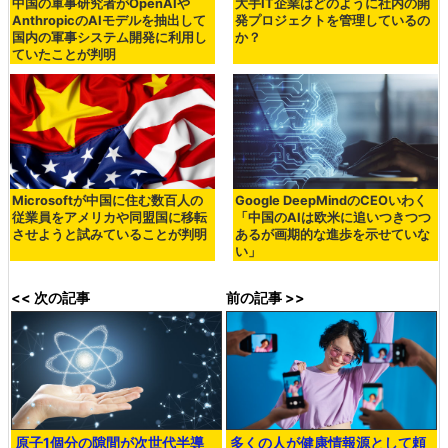
中国の軍事研究者がOpenAIや
大手IT企業はどのように社内の開
AnthropicのAIモデルを抽出して
発プロジェクトを管理しているの
国内の軍事システム開発に利用し
か？
ていたことが判明
Microsoftが中国に住む数百人の
Google DeepMindのCEOいわく
従業員をアメリカや同盟国に移転
「中国のAIは欧米に追いつきつつ
させようと試みていることが判明
あるが画期的な進歩を示せていな
い」
<< 次の記事
前の記事 >>
原子1個分の隙間が次世代半導
多くの人が健康情報源として頼