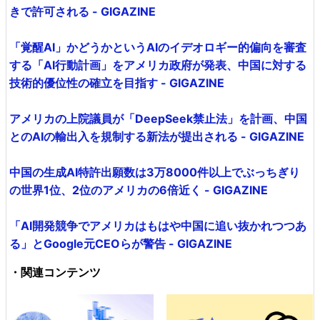
きで許可される - GIGAZINE
「覚醒AI」かどうかというAIのイデオロギー的偏向を審査
する「AI行動計画」をアメリカ政府が発表、中国に対する
技術的優位性の確立を目指す - GIGAZINE
アメリカの上院議員が「DeepSeek禁止法」を計画、中国
とのAIの輸出入を規制する新法が提出される - GIGAZINE
中国の生成AI特許出願数は3万8000件以上でぶっちぎり
の世界1位、2位のアメリカの6倍近く - GIGAZINE
「AI開発競争でアメリカはもはや中国に追い抜かれつつあ
る」とGoogle元CEOらが警告 - GIGAZINE
・関連コンテンツ