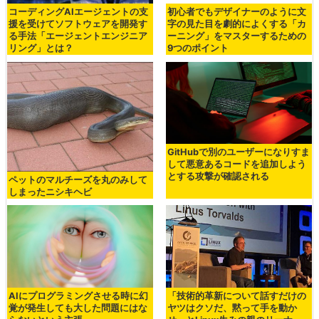
コーディングAIエージェントの支
初心者でもデザイナーのように文
援を受けてソフトウェアを開発す
字の見た目を劇的によくする「カ
る手法「エージェントエンジニア
ーニング」をマスターするための
リング」とは？
9つのポイント
GitHubで別のユーザーになりすま
して悪意あるコードを追加しよう
とする攻撃が確認される
ペットのマルチーズを丸のみして
しまったニシキヘビ
AIにプログラミングさせる時に幻
「技術的革新について話すだけの
覚が発生しても大した問題にはな
ヤツはクソだ、黙って手を動か