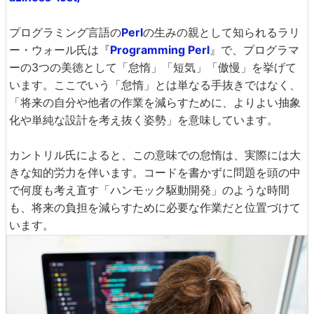
プログラミング言語の
Perl
の生みの親として知られるラリ
ー・ウォール氏は『
Programming Perl
』で、プログラマ
ーの3つの美徳として「怠惰」「短気」「傲慢」を挙げて
います。ここでいう「怠惰」とは単なる手抜きではなく、
「将来の自分や他者の作業を減らすために、よりよい抽象
化や単純な設計を考え抜く姿勢」を意味しています。
カントリル氏によると、この意味での怠惰は、実際には大
きな知的労力を伴います。コードを書かずに問題を頭の中
で何度も考え直す「ハンモック駆動開発」のような時間
も、将来の負担を減らすために必要な作業だと位置づけて
います。