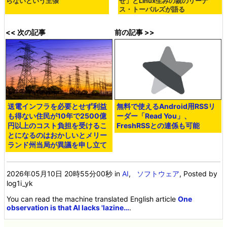
らないという主張
せ」とLinux生みの親のリーナ
ス・トーバルズが語る
<< 次の記事
前の記事 >>
送電インフラを必要とせず利益
無料で使えるAndroid用RSSリ
も得ない住民が10年で2500億
ーダー「Read You」、
円以上のコスト負担を受けるこ
FreshRSSとの連係も可能
とになるのはおかしいとメリー
ランド州当局が異議を申し立て
2026年05月10日 20時55分00秒
in
AI
,
ソフトウェア
, Posted by
log1i_yk
You can read the machine translated English article
One
observation is that AI lacks 'lazine…
.