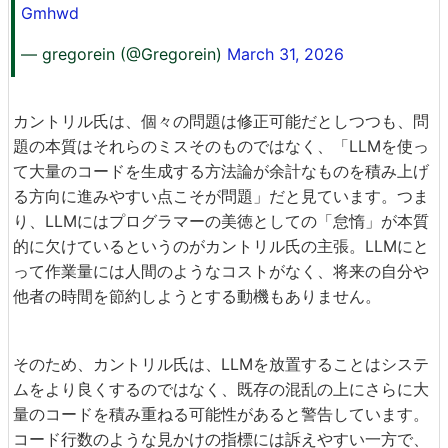
Gmhwd
— gregorein (@Gregorein)
March 31, 2026
カントリル氏は、個々の問題は修正可能だとしつつも、問
題の本質はそれらのミスそのものではなく、「LLMを使っ
て大量のコードを生成する方法論が余計なものを積み上げ
る方向に進みやすい点こそが問題」だと見ています。つま
り、LLMにはプログラマーの美徳としての「怠惰」が本質
的に欠けているというのがカントリル氏の主張。LLMにと
って作業量には人間のようなコストがなく、将来の自分や
他者の時間を節約しようとする動機もありません。
そのため、カントリル氏は、LLMを放置することはシステ
ムをより良くするのではなく、既存の混乱の上にさらに大
量のコードを積み重ねる可能性があると警告しています。
コード行数のような見かけの指標には訴えやすい一方で、