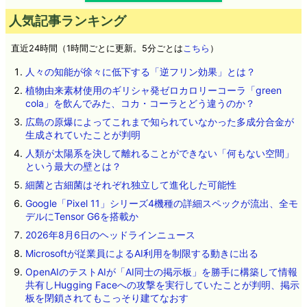
人気記事ランキング
直近24時間（1時間ごとに更新。5分ごとは
こちら
）
人々の知能が徐々に低下する「逆フリン効果」とは？
植物由来素材使用のギリシャ発ゼロカロリーコーラ「green
cola」を飲んでみた、コカ・コーラとどう違うのか？
広島の原爆によってこれまで知られていなかった多成分合金が
生成されていたことが判明
人類が太陽系を決して離れることができない「何もない空間」
という最大の壁とは？
細菌と古細菌はそれぞれ独立して進化した可能性
Google「Pixel 11」シリーズ4機種の詳細スペックが流出、全モ
デルにTensor G6を搭載か
2026年8月6日のヘッドラインニュース
Microsoftが従業員によるAI利用を制限する動きに出る
OpenAIのテストAIが「AI同士の掲示板」を勝手に構築して情報
共有しHugging Faceへの攻撃を実行していたことが判明、掲示
板を閉鎖されてもこっそり建てなおす