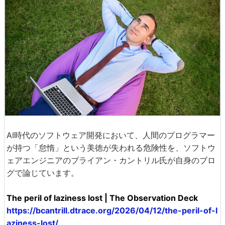
AI時代のソフトウェア開発において、人間のプログラマー
が持つ「怠惰」という美徳が失われる危険性を、ソフトウ
ェアエンジニアのブライアン・カントリル氏が自身のブロ
グで論じています。
The peril of laziness lost | The Observation Deck
https://bcantrill.dtrace.org/2026/04/12/the-peril-of-l
aziness-lost/