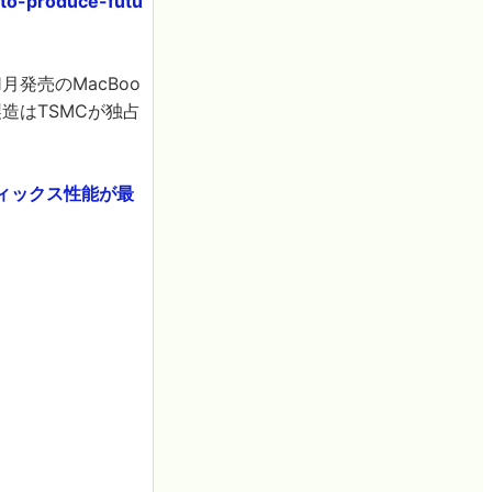
to-produce-futu
1月発売のMacBoo
の製造はTSMCが独占
ラフィックス性能が最