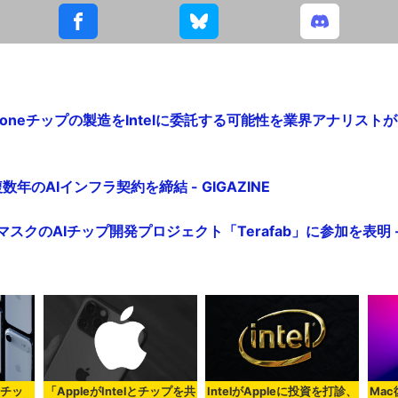
Phoneチップの製造をIntelに委託する可能性を業界アナリストが改
eが複数年のAIインフラ契約を締結 - GIGAZINE
・マスクのAIチップ開発プロジェクト「Terafab」に参加を表明 - G
eチッ
「AppleがIntelとチップを共
IntelがAppleに投資を打診、
Ma