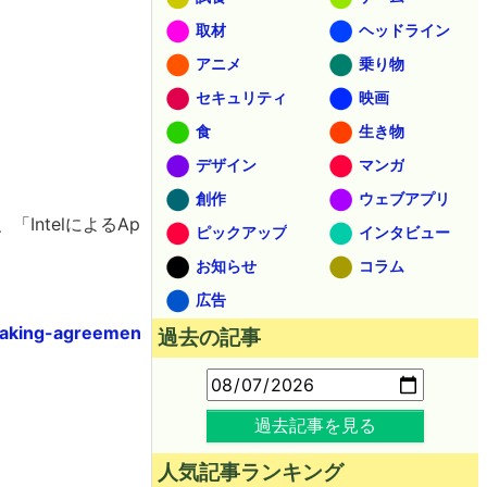
取材
ヘッドライン
アニメ
乗り物
セキュリティ
映画
食
生き物
デザイン
マンガ
創作
ウェブアプリ
IntelによるAp
ピックアップ
インタビュー
お知らせ
コラム
広告
making-agreemen
過去の記事
過去記事を見る
人気記事ランキング