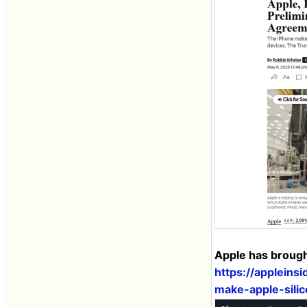
Apple has brough
https://appleins
make-apple-sili