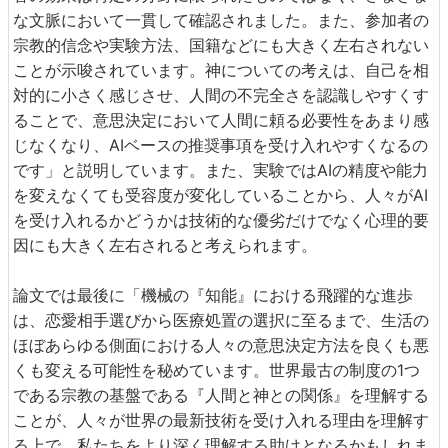
な文脈において一貫して確認されました。また、参加者の
宗教的信念や実験方法、国籍などにも大きく左右されない
ことが示唆されています。神についての考えは、自己を相
対的に小さく感じさせ、人間の不完全さを認識しやすくす
ることで、意思決定において人間に頼る必要性をあまり感
じなくなり、AIベースの推奨事項を受け入れやすくなるの
です」と説明しています。また、実験ではAIの精度や能力
を変えなくても受容度が変化していることから、人々がAI
を受け入れるかどうかは技術的な優劣だけでなく心理的要
因にも大きく左右されると考えられます。
論文では最後に「機械の『知能』における飛躍的な進歩
は、恋愛相手選びから医療処置の選択に至るまで、生活の
ほぼあらゆる側面における人々の意思決定方法を良くも悪
くも変える可能性を秘めています。世界最古の制度の1つ
である宗教の基盤である『人間と神との関係』を理解する
ことが、人々が世界の最新技術を受け入れる理由を理解す
る上で、私たちをより深く理解する助けとなるかもしれま