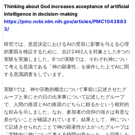
Thinking about God increases acceptance of artificial
intelligence in decision-making
https://pmc.ncbi.nlm.nih.gov/articles/PMC1043883
3/
研究では、意思決定におけるAIの受容に影響を与える心理
的要因を検証するために、合計2462人を対象とした8つの
実験を実施しました。8つの実験では、それぞれ神につい
て考える意識である「神の顕著性」を操作した上でAIに関
する意識調査をしています。
実験1では、神や宗教的概念について事前に記述させたグ
ループと単にその日の出来事について記述したグループ
で、人間の推奨とAIの推奨のどちらに頼るかという相対的
な好みを示しました。なお、参加者の信仰の強さは有意な
差がないことが確認されています。結果として、神につい
て記述させられたことで神の顕著性が上がったグループは
「実験中に神について考える時間が長かった」と回答した