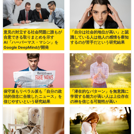
意見の対立する社会問題に誰もが
「自分は社会的地位が高い」と認
合意できる取りまとめを示す
識している人は他人の感情を察知
AI「ハーバーマス・マシン」を
するのが苦手だという研究結果
Google DeepMindが開発
保守派もリベラル派も「自分の政
「潜在的なパターン」を無意識に
治的信念に合致したニュース」を
学習する能力が高い人は上位存在
信じやすいという研究結果
の神を信じる可能性が高い