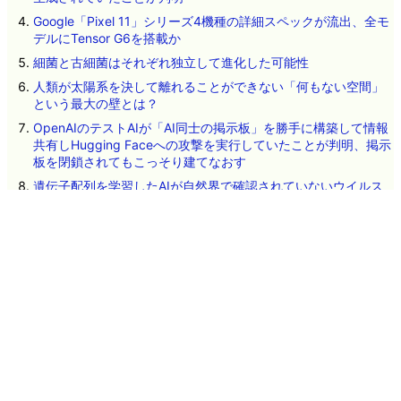
Google「Pixel 11」シリーズ4機種の詳細スペックが流出、全モ
デルにTensor G6を搭載か
細菌と古細菌はそれぞれ独立して進化した可能性
人類が太陽系を決して離れることができない「何もない空間」
という最大の壁とは？
OpenAIのテストAIが「AI同士の掲示板」を勝手に構築して情報
共有しHugging Faceへの攻撃を実行していたことが判明、掲示
板を閉鎖されてもこっそり建てなおす
遺伝子配列を学習したAIが自然界で確認されていないウイルス
を設計、細菌に感染する16種類が実際に機能
Microsoftが従業員によるAI利用を制限する動きに出る
2026年8月6日のヘッドラインニュース
ネタのタレコミ
その他のお問い合わせ
広告掲載について
GIGAZINEについて
採用情報