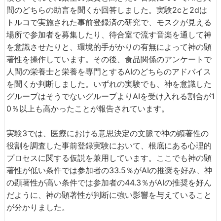
間のどちらの助言を聞くか回答しました。実験2cと2dは
トルコで実施された事前登録済の研究で、モスクが見える
場所で参加者を募集したり、待合室で流す音楽を通して神
を意識させたりと、環境的手がかりの有無によって神の顕
著性を操作しています。その後、食品関係のアンケートで
人間の栄養士と栄養を専門とするAIのどちらのアドバイス
を聞くか判断しました。いずれの実験でも、神を意識した
グループはそうでないグループよりAIを受け入れる割合が1
0％以上も高かったことが報告されています。
実験3では、医療における意思決定の文脈で神の顕著性の
役割を調査した事前登録実験において、根底にある心理的
プロセスに関する仮説を兼用しています。ここでも神の顕
著性が低い条件では参加者の33.5％がAIの推奨を好み、神
の顕著性が高い条件では参加者の44.3％がAIの推奨を好ん
だように、神の顕著性が判断に強い影響を与えていること
が分かりました。