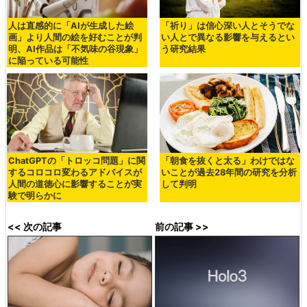
人は直感的に「AIが生成した絵
「祈り」は信心深い人とそうでな
画」より人間の絵を好むことが判
い人とで異なる影響を与えるとい
明、AI作品は「不気味の谷現象」
う研究結果
に陥っている可能性
ChatGPTの「トロッコ問題」に関
「朝食を抜くと太る」わけではな
するコロコロ変わるアドバイスが
いことが過去28年間の研究を分析
人間の道徳心に影響することが実
して判明
験で明らかに
<< 次の記事
前の記事 >>