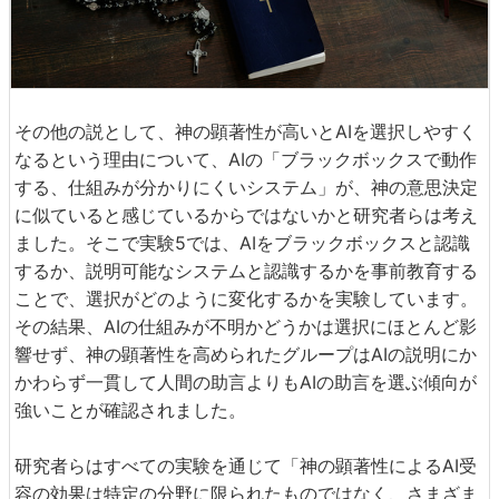
その他の説として、神の顕著性が高いとAIを選択しやすく
なるという理由について、AIの「ブラックボックスで動作
する、仕組みが分かりにくいシステム」が、神の意思決定
に似ていると感じているからではないかと研究者らは考え
ました。そこで実験5では、AIをブラックボックスと認識
するか、説明可能なシステムと認識するかを事前教育する
ことで、選択がどのように変化するかを実験しています。
その結果、AIの仕組みが不明かどうかは選択にほとんど影
響せず、神の顕著性を高められたグループはAIの説明にか
かわらず一貫して人間の助言よりもAIの助言を選ぶ傾向が
強いことが確認されました。
研究者らはすべての実験を通じて「神の顕著性によるAI受
容の効果は特定の分野に限られたものではなく、さまざま