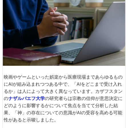
映画やゲームといった娯楽から医療現場まであらゆるもの
にAIが組み込まれつつある中で、「AIをどこまで受け入れ
るか」は人によって大きく異なっています。カザフスタン
の
ナザルバエフ大学
の研究者らは宗教の信仰が意思決定に
どのように影響するかについて焦点を当てて分析した結
果、「神」の存在についての意識がAIの受容を高める可能
性があると示唆しました。