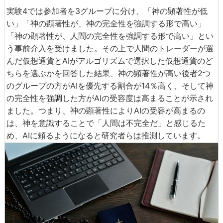
実験4では参加者を3グループに分け、「神の顕著性が低
い」「神の顕著性が、神の完全性を強調する形で高い」
「神の顕著性が、人間の完全性を強調する形で高い」とい
う事前介入を受けました。その上で人間のトレーダーが選
んだ仮想通貨とAIがアルゴリズムで選択した仮想通貨のど
ちらを選ぶかを回答した結果、神の顕著性が高い後者2つ
のグループの方がAIを優先する割合が14％高く、そして神
の完全性を強調した方がAIの受容度は高まることが示され
ました。つまり、神の顕著性によりAIの受容が高まるの
は、神を意識することで「人間は不完全だ」と感じるた
め、AIに頼るようになると研究者らは推測しています。