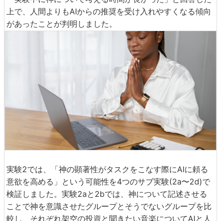
上で、人間よりもAIからの推奨を受け入れやすくなる傾向
があったことが判明しました。
実験2では、「神の顕著性がタスクをこなす際にAIに頼る
意欲を高める」という可能性を4つのサブ実験(2a〜2d)で
検証しました。実験2aと2bでは、神について記述させる
ことで神を意識させたグループとそうでないグループを比
較し、それぞれ架空の投資と聞きたい音楽についてAIと人