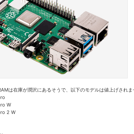
 DRAMは在庫が潤沢にあるそうで、以下のモデルは値上げされ
ero
ero W
ero 2 W