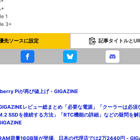
B+
A+
e 1
e 3+
優先ソースに設定
記事タイトルとU
rry Piが再び値上げ - GIGAZINE
Pi 5のGIGAZINEレビュー総まとめ「必要な電源」「クーラーは必
.2 SSDを接続する方法」「RTC機能の詳細」などの疑問を
IGAZINE
i 5のRAM容量16GB版が登場、日本の代理店では2万2440円 - GIGA