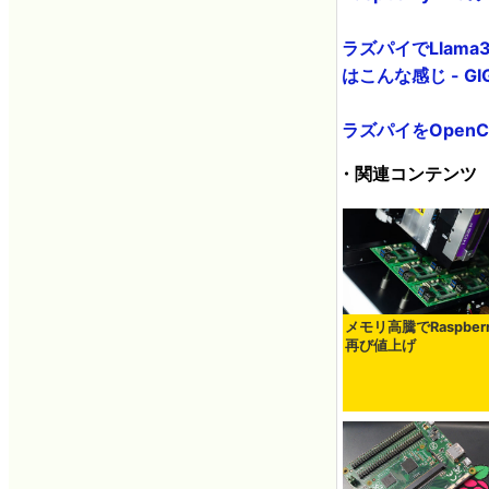
ラズパイでLlama3
はこんな感じ - GIG
ラズパイをOpenCl
・関連コンテンツ
メモリ高騰でRaspberr
再び値上げ