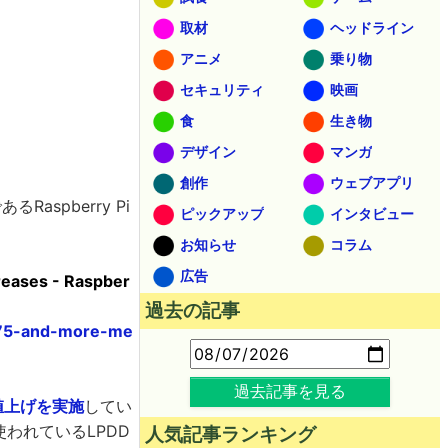
取材
ヘッドライン
アニメ
乗り物
セキュリティ
映画
食
生き物
デザイン
マンガ
創作
ウェブアプリ
aspberry Pi
ピックアップ
インタビュー
お知らせ
コラム
広告
reases - Raspber
過去の記事
-75-and-more-me
過去記事を見る
値上げを実施
してい
 5に使われているLPDD
人気記事ランキング