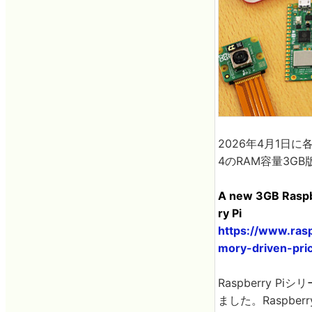
2026年4月1日に各
4のRAM容量3G
A new 3GB Raspbe
ry Pi
https://www.ra
mory-driven-pri
Raspberry 
ました。Raspberr