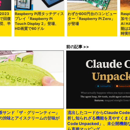
2023
Raspberry Pi用タッチディス
わずか600円台のコンピュー
Ras
で回復
プレイ「Raspberry Pi
ター「Raspberry Pi Zero」
加モジ
i財団、半
Touch Display 2」登場、
が登場
AI 
HD画質で60ドル
能は2
時実
前の記事 >>
茶サンド「ザ・グリーンティー」
流出したコードからClaude Co
の渋味とアイスクリームの甘味が
析し知られざる機能を見やすくまとめ
Code Unpacked」、未公開
ら直接マッピング