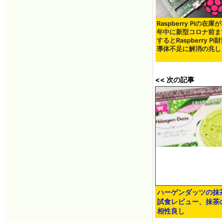
Raspberry Piの在庫が
年中に新型コロナ前ま
するとRaspberry P
導体不足に解消の兆し
<< 次の記事
ハーゲンダッツの抹
試食レビュー、抹茶
相性良し