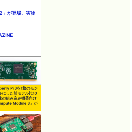
T+ 2」が登場、実物
ZINE
berry Pi 3を1枚のモジ
ルにした前モデル比10
速の組み込み機器向け
mpute Module 3」が