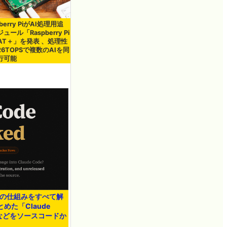
pberry PiがAI処理用追
ュール「Raspberry Pi
HAT＋」を発表 、処理性
6TOPSで複数のAIを同
行可能
deの仕組みをすべて解
た「Claude
機能などをソースコードか