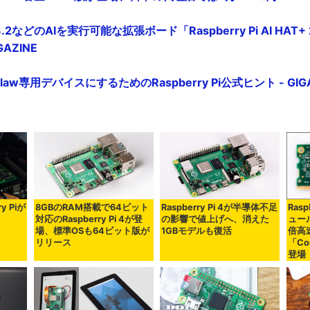
.2などのAIを実行可能な拡張ボード「Raspberry Pi AI HA
AZINE
aw専用デバイスにするためのRaspberry Pi公式ヒント - GIGA
y Piが
8GBのRAM搭載で64ビット
Raspberry Pi 4が半導体不足
Rasp
対応のRaspberry Pi 4が登
の影響で値上げへ、消えた
ュー
場、標準OSも64ビット版が
1GBモデルも復活
倍高
リリース
「Co
登場