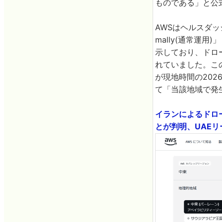
ものである」と公
AWSはヘルスダ
mally(通常運用)」
示しており、ドロー
れていました。この
が現地時間の2026
て「当該地域で発
イランによるドロ
とが判明、UAEリー