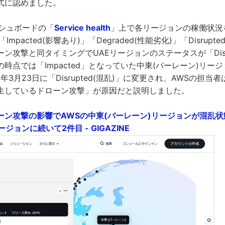
式に認めました。
ッシュボードの「
Service health
」上で各リージョンの稼働状況を「Op
「Impacted(影響あり)」「Degraded(性能劣化)」「Disrup
ン攻撃と同タイミングでUAEリージョンのステータスが「Disr
時点では「Impacted」となっていた中東(バーレーン)リー
年3月23日に「Disrupted(混乱)」に変更され、AWSの担
生しているドローン攻撃」が原因だと説明しました。
ーン攻撃の影響でAWSの中東(バーレーン)リージョンが混乱
ジョンに続いて2件目 - GIGAZINE