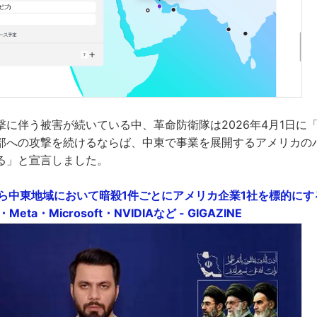
撃に伴う被害が続いている中、革命防衛隊は2026年4月1日に
部への攻撃を続けるならば、中東で事業を展開するアメリカの
る」と宣言しました。
ら中東地域において暗殺1件ごとにアメリカ企業1社を標的にする
l・Meta・Microsoft・NVIDIAなど - GIGAZINE