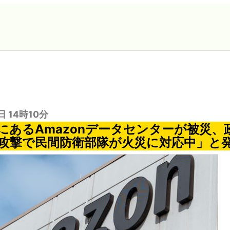
日 14時10分
にあるAmazonデータセンターが被災、
攻撃で民間防衛部隊が火災に対応中」と