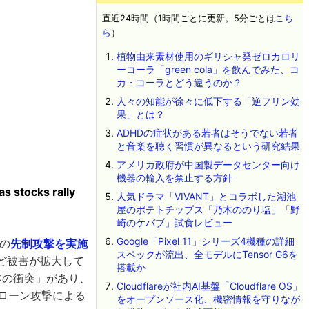
直近24時間（1時間ごとに更新。5分ごとは
こち
ら
）
植物由来素材使用のギリシャ発ゼロカロリ
ーコーラ「green cola」を飲んでみた、コ
カ・コーラとどう違うのか？
人々の知能が徐々に低下する「逆フリン効
果」とは？
ADHDの症状がある若者はそうでない若者
と音楽を聴く習慣が異なるという研究結果
アメリカ政府が中国製データセンター向け
機器の輸入を禁止する方針
as stocks rally
人気ドラマ「VIVANT」とコラボした湖池
屋のポテトチップス「乃木ののり塩」「野
崎のケバブ」試食レビュー
Google「Pixel 11」シリーズ4機種の詳細
への
先制攻撃を実施
スペックが流出、全モデルにTensor G6を
ど被害が拡大して
搭載か
体の衝突」があり、
Cloudflareが社内AI基盤「Cloudflare OS」
ローン攻撃による
をオープンソース化、機密情報を守りなが