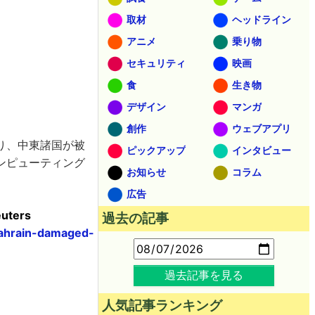
取材
ヘッドライン
アニメ
乗り物
セキュリティ
映画
食
生き物
デザイン
マンガ
創作
ウェブアプリ
り、中東諸国が被
ピックアップ
インタビュー
ンピューティング
お知らせ
コラム
広告
euters
過去の記事
bahrain-damaged-
過去記事を見る
人気記事ランキング