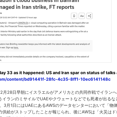
ay 33 as it happened: US and Iran spar on status of talks 
com/content/bd91441f-28fc-4c35-8ff1-10ec6141148c
年2月28日早朝にイスラエルがアメリカとの共同作戦でイラン
うイランのミサイルでUAEやクウェートなどでも死者が出るな
、3月1日にはUAEにあるAWSのデータセンターにおいて「物
力供給がストップしたことが報じられ、後にAWSは「火災はド