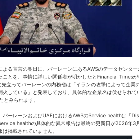
による宣言の翌日に、バーレーンにあるAWSのデータセンター
とを、事情に詳しい関係者が明かしたとFinancial Timesが
sの報道に先立ってバーレーンの内務省は「イランの攻撃によって企
消火している」と発表しており、具体的な企業名は伏せられて
ったとみられます。
ーレーンおよびUAEにおけるAWSのService healthは「Dis
rvice healthの具体的な異常報告は最終の更新日が2026年
報は掲載されていません。