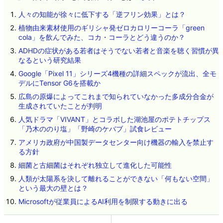
人々の知能が徐々に低下する「逆フリン効果」とは？
植物由来素材使用のギリシャ発ゼロカロリーコーラ「green
cola」を飲んでみた、コカ・コーラとどう違うのか？
ADHDの症状がある若者はそうでない若者と音楽を聴く習慣が異
なるという研究結果
Google「Pixel 11」シリーズ4機種の詳細スペックが流出、全モ
デルにTensor G6を搭載か
広島の原爆によってこれまで知られていなかった多成分合金が
生成されていたことが判明
人気ドラマ「VIVANT」とコラボした湖池屋のポテトチップス
「乃木ののり塩」「野崎のケバブ」試食レビュー
アメリカ政府が中国製データセンター向け機器の輸入を禁止す
る方針
細菌と古細菌はそれぞれ独立して進化した可能性
人類が太陽系を決して離れることができない「何もない空間」
という最大の壁とは？
Microsoftが従業員によるAI利用を制限する動きに出る