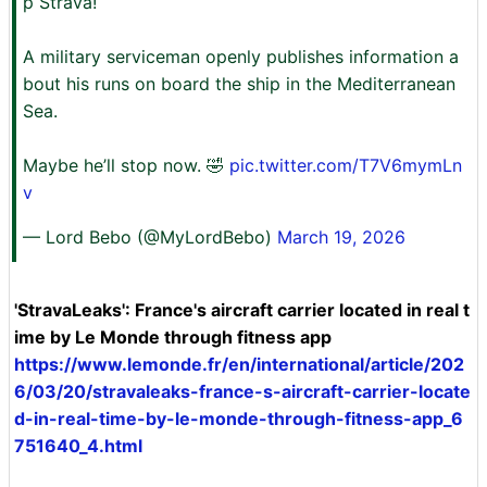
p Strava!
A military serviceman openly publishes information a
bout his runs on board the ship in the Mediterranean
Sea.
Maybe he’ll stop now. 🤣
pic.twitter.com/T7V6mymLn
v
— Lord Bebo (@MyLordBebo)
March 19, 2026
'StravaLeaks': France's aircraft carrier located in real t
ime by Le Monde through fitness app
https://www.lemonde.fr/en/international/article/202
6/03/20/stravaleaks-france-s-aircraft-carrier-locate
d-in-real-time-by-le-monde-through-fitness-app_6
751640_4.html