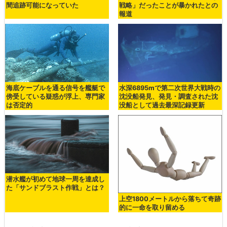
間追跡可能になっていた
戦略」だったことが暴かれたとの
報道
海底ケーブルを通る信号を艦艇で
水深6895mで第二次世界大戦時の
傍受している疑惑が浮上、専門家
沈没船発見、発見・調査された沈
は否定的
没船として過去最深記録更新
潜水艦が初めて地球一周を達成し
た「サンドブラスト作戦」とは？
上空1800メートルから落ちて奇跡
的に一命を取り留める