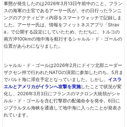
事態が発生したのは2026年3月13日午前中のこと。フラン
スの海軍の士官であるアーサー氏が、その日行ったランニ
ングのアクティビティ内容をスマートウォッチで記録しま
した。アーサー氏は、情報をフィットネスアプリ「Strav
a」で公開する設定にしていたため、ただちに、トルコの
南方沖100kmの地中海を航行するシャルル・ド・ゴールの
位置があらわになりました。
シャルル・ド・ゴールは2026年2月にドイツ北部ニーダー
ザクセン州で行われたNATOの演習に参加したのち、5月ま
でバルト海に滞在予定となっていました。しかし、
イスラ
エルとアメリカがイランへ攻撃を実施
したことで状況が変
化し、2026年3月3日にフランスのマクロン大統領がシャ
ルル・ド・ゴールを含む打撃群の配備命令を発令。6日に
ジブラルタル海峡を通過して地中海に入ったことが発表さ
れています。