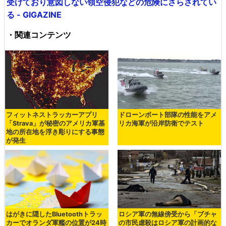
受けており意図しない領空侵犯などの危険にさらされてい
る - GIGAZINE
・関連コンテンツ
フィットネストラッカーアプリ
ドローンボート部隊の性能をアメ
「Strava」が秘密のアメリカ軍基
リカ海軍が沿岸防衛でテスト
地の所在地を浮き彫りにする事態
が発生
はがきに隠したBluetoothトラッ
ロシア軍の無線傍受から「ブチャ
カーでオランダ軍艦の位置が24時
の市民虐殺はロシア軍の計画的な