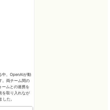
、OpenAIが動
す。両チーム間の
ォームとの連携を
術を取り入れなが
りました。