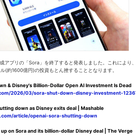
動画生成アプリの「Sora」を終了すると発表しました。これによ
億ドル(約1600億円)の投資もとん挫することとなります。
wn & Disney's Billion-Dollar Open AI Investment Is Dead
e.com/2026/03/sora-shut-down-disney-investment-123
utting down as Disney exits deal | Mashable
.com/article/openai-sora-shutting-down
up on Sora and its billion-dollar Disney deal | The Verge