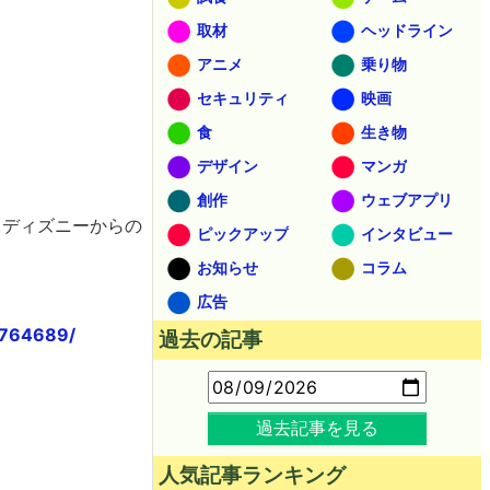
取材
ヘッドライン
アニメ
乗り物
セキュリティ
映画
食
生き物
デザイン
マンガ
創作
ウェブアプリ
り、ディズニーからの
ピックアップ
インタビュー
お知らせ
コラム
広告
6764689/
過去の記事
過去記事を見る
人気記事ランキング