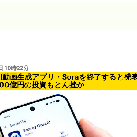
日 10時22分
がAI動画生成アプリ・Soraを終了すると
600億円の投資もとん挫か