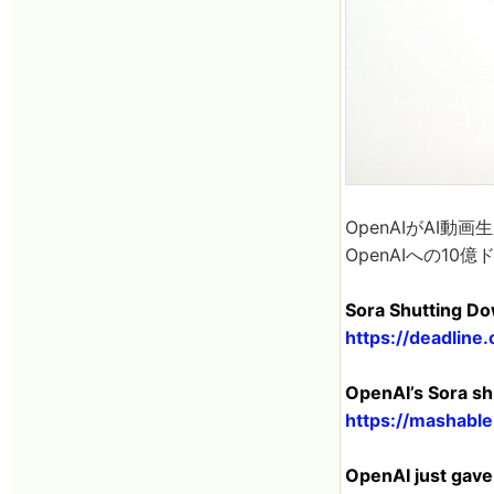
OpenAIがAI
OpenAIへの10
Sora Shutting Do
https://deadlin
OpenAI’s Sora sh
https://mashable
OpenAI just gave 