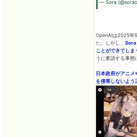
— Sora (@sorao
OpenAIは2025
た。しかし、
So
ことができてしま
うに要請する事態
日本政府がアニメ
を侵害しないよう正