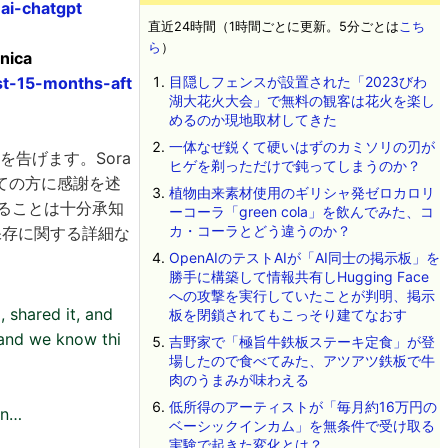
ai-chatgpt
直近24時間（1時間ごとに更新。5分ごとは
こち
ら
）
nica
st-15-months-aft
目隠しフェンスが設置された「2023びわ
湖大花火大会」で無料の観客は花火を楽し
めるのか現地取材してきた
一体なぜ鋭くて硬いはずのカミソリの刃が
れを告げます。Sora
ヒゲを剃っただけで鈍ってしまうのか？
ての方に感謝を述
植物由来素材使用のギリシャ発ゼロカロリ
あることは十分承知
ーコーラ「green cola」を飲んでみた、コ
カ・コーラとどう違うのか？
保存に関する詳細な
OpenAIのテストAIが「AI同士の掲示板」を
勝手に構築して情報共有しHugging Face
への攻撃を実行していたことが判明、掲示
 shared it, and
板を閉鎖されてもこっそり建てなおす
 and we know thi
吉野家で「極旨牛鉄板ステーキ定食」が登
場したので食べてみた、アツアツ鉄板で牛
肉のうまみが味わえる
低所得のアーティストが「毎月約16万円の
on…
ベーシックインカム」を無条件で受け取る
実験で起きた変化とは？