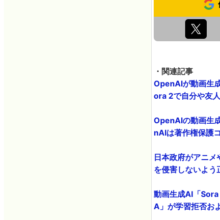
・関連記事
OpenAIが動画生
ora 2で自分や友人
OpenAIの動画
nAIは著作権保護
日本政府がアニメ
を侵害しないよう正
動画生成AI「So
A」が学習拒否およ