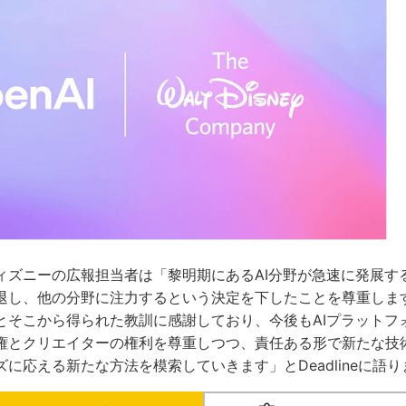
ズニーの広報担当者は「黎明期にあるAI分野が急速に発展する中
退し、他の分野に注力するという決定を下したことを尊重しま
とそこから得られた教訓に感謝しており、今後もAIプラットフ
権とクリエイターの権利を尊重しつつ、責任ある形で新たな技
に応える新たな方法を模索していきます」とDeadlineに語