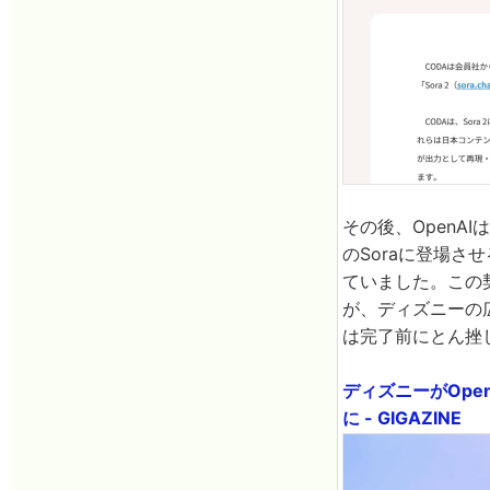
その後、OpenA
のSoraに登場
ていました。この契
が、ディズニーの広
は完了前にとん挫
ディズニーがOpe
に - GIGAZINE