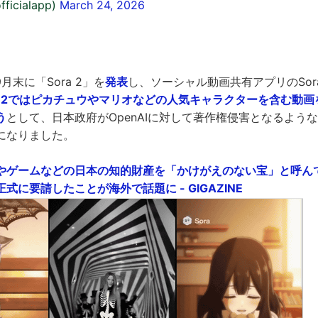
fficialapp)
March 24, 2026
年9月末に「Sora 2」を
発表
し、ソーシャル動画共有アプリのSo
ra 2ではピカチュウやマリオなどの人気キャラクターを含む動
う
として、日本政府がOpenAIに対して著作権侵害となるよう
になりました。
やゲームなどの日本の知的財産を「かけがえのない宝」と呼んでO
式に要請したことが海外で話題に - GIGAZINE