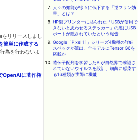
人々の知能が徐々に低下する「逆フリン効
果」とは？
HP製プリンターに貼られた「USBが使用で
きないと思わせるステッカー」の裏にUSB
ポートが隠されていたという報告
raをリリースしまし
Google「Pixel 11」シリーズ4機種の詳細
画を簡単に作成する
スペックが流出、全モデルにTensor G6を
な行為を行わないよ
搭載か
遺伝子配列を学習したAIが自然界で確認さ
れていないウイルスを設計、細菌に感染す
る16種類が実際に機能
penAIに著作権