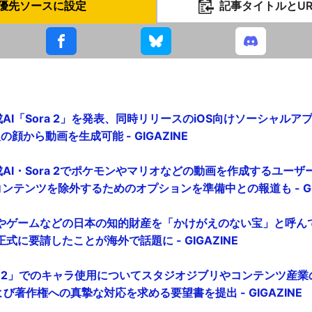
優先ソースに設定
記事タイトルとU
成AI「Sora 2」を発表、同時リリースのiOS向けソーシャルアプ
の顔から動画を生成可能 - GIGAZINE
生成AI・Sora 2でポケモンやマリオなどの動画を作成するユーザ
コンテンツを除外するためのオプションを準備中との報道も - GIG
やゲームなどの日本の知的財産を「かけがえのない宝」と呼んでO
式に要請したことが海外で話題に - GIGAZINE
ra 2」でのキャラ使用についてスタジオジブリやコンテンツ産業
び著作権への真摯な対応を求める要望書を提出 - GIGAZINE